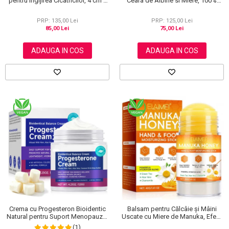
pentru Ingijirea Cicatricilor, 4 cm x
Ceara de Albine si Miere, 100%
1.5 m
Naturala, Regenerare Profunda,
NOVA KISS®, 120 g
PRP: 135,00 Lei
PRP: 125,00 Lei
85,00 Lei
75,00 Lei
ADAUGA IN COS
ADAUGA IN COS
Crema cu Progesteron Bioidentic
Balsam pentru Călcâie și Mâini
Natural pentru Suport Menopauza,
Uscate cu Miere de Manuka, Efect
Menstruatie si Echilibru Hormonal,
Regenerant, 40 g
(1)