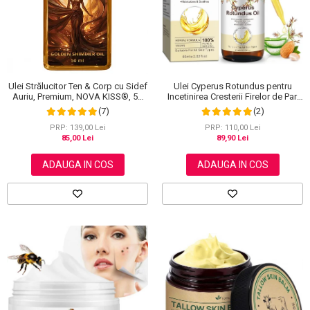
Scrub / Balsam de buze
Netestate pe Animale
Ulei Cyperus Rotundus pentru
Ulei Strălucitor Ten & Corp cu Sidef
Incetinirea Cresterii Firelor de Par,
Auriu, Premium, NOVA KISS®, 50
Formula 100% Naturala, NOVA
ml
(2)
(7)
KISS®, 60 ml
PRP: 110,00 Lei
PRP: 139,00 Lei
89,90 Lei
85,00 Lei
ADAUGA IN COS
ADAUGA IN COS