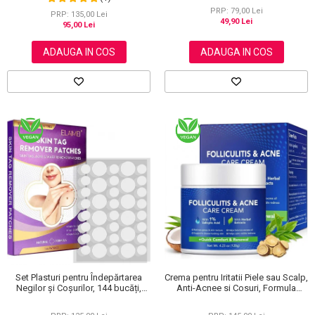
120 g
PRP: 79,00 Lei
PRP: 135,00 Lei
49,90 Lei
95,00 Lei
ADAUGA IN COS
ADAUGA IN COS
Set Plasturi pentru Îndepărtarea
Crema pentru Iritatii Piele sau Scalp,
Negilor și Coșurilor, 144 bucăți,
Anti-Acnee si Cosuri, Formula
Elaimei
Premium, 120g