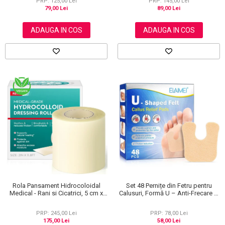
PRP: 125,00 Lei
PRP: 145,00 Lei
79,00 Lei
89,00 Lei
ADAUGA IN COS
ADAUGA IN COS
Rola Pansament Hidrocoloidal
Set 48 Pernițe din Fetru pentru
Medical - Rani si Cicatrici, 5 cm x
Calusuri, Formă U – Anti-Frecare și
3.6 m
Anti-Durere
PRP: 245,00 Lei
PRP: 78,00 Lei
175,00 Lei
58,00 Lei