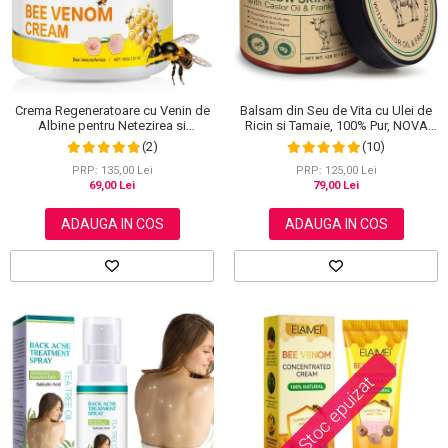
Balsam din Seu de Vita cu Ulei de
Crema Regeneratoare cu Venin de
Ricin si Tamaie, 100% Pur, NOVA
Albine pentru Netezirea si
KISS®, 120 g
Reinoirea Pielii, 100 g
(10)
(2)
PRP: 125,00 Lei
PRP: 135,00 Lei
79,00 Lei
69,00 Lei
ADAUGA IN COS
ADAUGA IN COS
Stoc epuizat