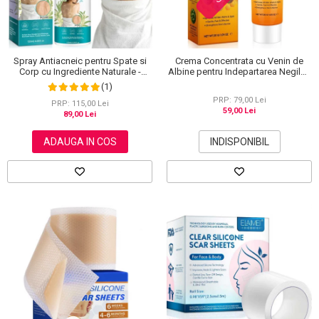
Spray Antiacneic pentru Spate si
Crema Concentrata cu Venin de
Corp cu Ingrediente Naturale -
Albine pentru Indepartarea Negilor,
Reduce Cosurile si Excesul de
Petelor, Alunitelor, 100% Naturala,
(1)
Sebum, 120 ml
30 g
PRP: 79,00 Lei
PRP: 115,00 Lei
59,00 Lei
89,00 Lei
ADAUGA IN COS
INDISPONIBIL