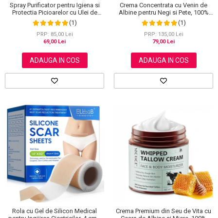
Spray Purificator pentru Igiena si
Crema Concentrata cu Venin de
Protectia Picioarelor cu Ulei de
Albine pentru Negi si Pete, 100%
Arbore de Ceai, 120 ml
Naturala, 120 g
(1)
(1)
PRP: 85,00 Lei
PRP: 135,00 Lei
69,00 Lei
79,00 Lei
ADAUGA IN COS
ADAUGA IN COS
Rola cu Gel de Silicon Medical
Crema Premium din Seu de Vita cu