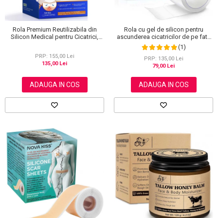
Rola Premium Reutilizabila din
Rola cu gel de silicon pentru
Silicon Medical pentru Cicatrici,
ascunderea cicatricilor de pe fata
NOVA KISS®, 4 cm x 3 m
sau corp, plasture reutilizabil, 2.5
(1)
cm x 1.5 m, Elaimei
PRP: 155,00 Lei
PRP: 135,00 Lei
135,00 Lei
79,00 Lei
ADAUGA IN COS
ADAUGA IN COS