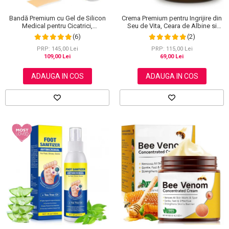
Bandă Premium cu Gel de Silicon
Crema Premium pentru Ingrijire din
Medical pentru Cicatrici,
Seu de Vita, Ceara de Albine si
Reutilizabilă, NOVA KISS®, 4 cm x
Miere, 100% Naturala, NOVA
(6)
(2)
1.5 m
KISS®, 120 g
PRP: 145,00 Lei
PRP: 115,00 Lei
109,00 Lei
69,00 Lei
ADAUGA IN COS
ADAUGA IN COS