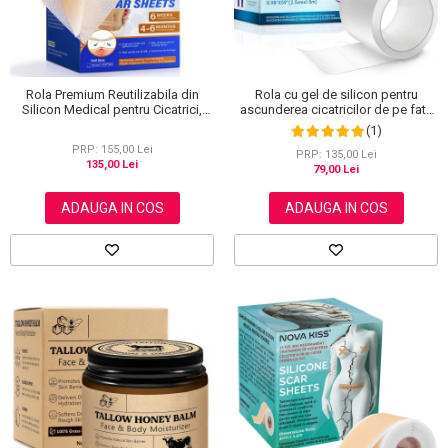
Rola Premium Reutilizabila din
Rola cu gel de silicon pentru
Silicon Medical pentru Cicatrici,
ascunderea cicatricilor de pe fata
NOVA KISS®, 4 cm x 3 m
sau corp, plasture reutilizabil, 2.5
(1)
cm x 1.5 m, Elaimei
PRP: 155,00 Lei
PRP: 135,00 Lei
135,00 Lei
79,00 Lei
ADAUGA IN COS
ADAUGA IN COS