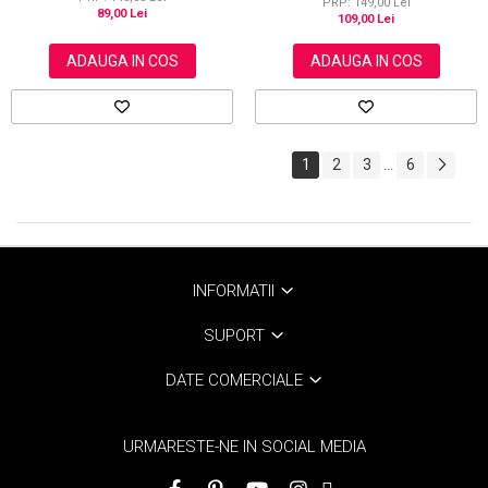
KISS® 60 ml
PRP: 149,00 Lei
89,00 Lei
109,00 Lei
ADAUGA IN COS
ADAUGA IN COS
1
2
3
6
...
INFORMATII
SUPORT
DATE COMERCIALE
URMARESTE-NE IN SOCIAL MEDIA