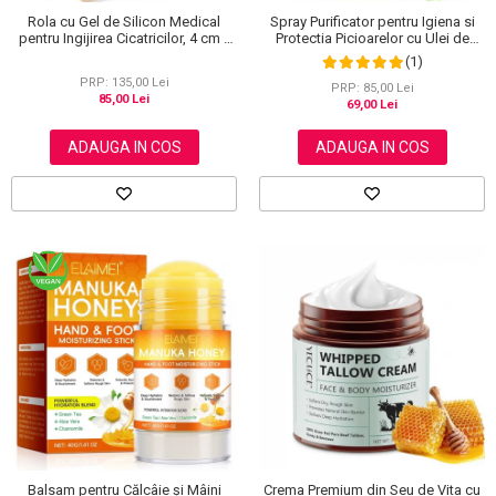
Rola cu Gel de Silicon Medical
Spray Purificator pentru Igiena si
pentru Ingijirea Cicatricilor, 4 cm x
Protectia Picioarelor cu Ulei de
1.5 m
Arbore de Ceai, 120 ml
(1)
PRP: 135,00 Lei
PRP: 85,00 Lei
85,00 Lei
69,00 Lei
ADAUGA IN COS
ADAUGA IN COS
Balsam pentru Călcâie și Mâini
Crema Premium din Seu de Vita cu