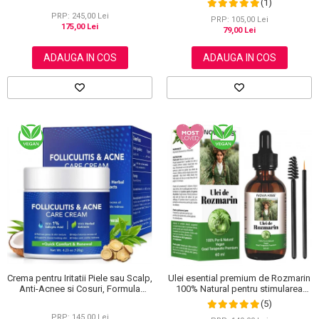
(1)
150 g
PRP: 245,00 Lei
PRP: 105,00 Lei
175,00 Lei
79,00 Lei
ADAUGA IN COS
ADAUGA IN COS
Crema pentru Iritatii Piele sau Scalp,
Ulei esential premium de Rozmarin
Anti-Acnee si Cosuri, Formula
100% Natural pentru stimularea
Premium, 120g
cresterii parului, genelor,
(5)
sprancenelor sau unghiilor, NOVA
PRP: 145,00 Lei