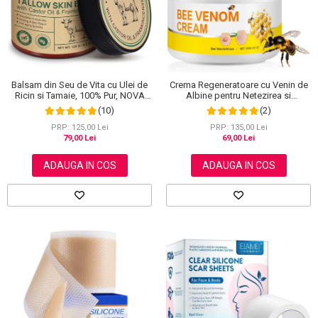
Balsam din Seu de Vita cu Ulei de
Crema Regeneratoare cu Venin de
Ricin si Tamaie, 100% Pur, NOVA
Albine pentru Netezirea si
KISS®, 120 g
Reinoirea Pielii, 100 g
(10)
(2)
PRP: 125,00 Lei
PRP: 135,00 Lei
79,00 Lei
69,00 Lei
ADAUGA IN COS
ADAUGA IN COS