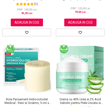
Menstruatie si Echilibru Hormonal,
Elaimei
(1)
120 g
PRP: 125,00 Lei
PRP: 135,00 Lei
79,00 Lei
95,00 Lei
ADAUGA IN COS
ADAUGA IN COS
Rola Pansament Hidrocoloidal
Crema cu 40% Uree si 2% Acid
Medical - Rani si Cicatrici, 5 cm x
Salicilic pentru Piele Uscata si
3.6 m
Crapata – Ingrijire Picioare si Maini,