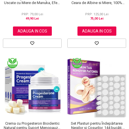
Uscate cu Miere de Manuka, Efect
Ceara de Albine si Miere, 100%
Regenerant, 40 g
Naturala, Regenerare Profunda,
NOVA KISS®, 120 g
PRP: 79,00 Lei
PRP: 125,00 Lei
49,90 Lei
75,00 Lei
ADAUGA IN COS
ADAUGA IN COS
Crema cu Progesteron Bioidentic
Set Plasturi pentru Îndepărtarea
Natural pentru Suport Menopauza,
Negilor și Coșurilor, 144 bucăți,