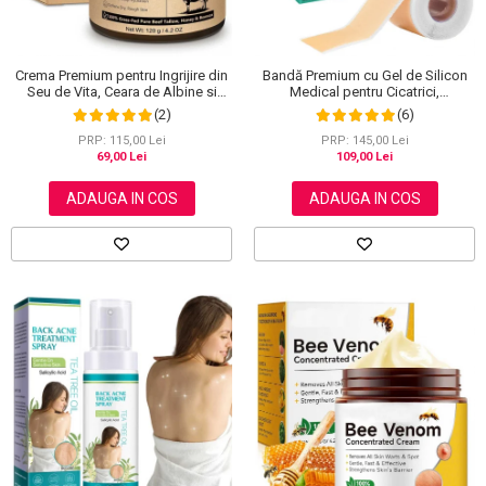
Crema Premium pentru Ingrijire din
Bandă Premium cu Gel de Silicon
Seu de Vita, Ceara de Albine si
Medical pentru Cicatrici,
Miere, 100% Naturala, NOVA
Reutilizabilă, NOVA KISS®, 4 cm x
(2)
(6)
KISS®, 120 g
1.5 m
PRP: 115,00 Lei
PRP: 145,00 Lei
69,00 Lei
109,00 Lei
ADAUGA IN COS
ADAUGA IN COS