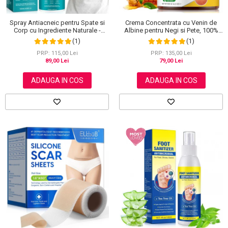
Spray Antiacneic pentru Spate si
Crema Concentrata cu Venin de
Corp cu Ingrediente Naturale -
Albine pentru Negi si Pete, 100%
Reduce Cosurile si Excesul de
Naturala, 120 g
(1)
(1)
Sebum, 120 ml
PRP: 115,00 Lei
PRP: 135,00 Lei
89,00 Lei
79,00 Lei
ADAUGA IN COS
ADAUGA IN COS