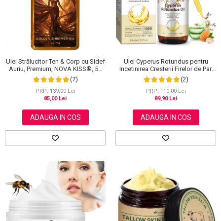
Scrub / Balsam de buze
Netestate pe Animale
Ulei Cyperus Rotundus pentru
Ulei Strălucitor Ten & Corp cu Sidef
Incetinirea Cresterii Firelor de Par,
Auriu, Premium, NOVA KISS®, 50
Formula 100% Naturala, NOVA
ml
(2)
(7)
KISS®, 60 ml
PRP: 110,00 Lei
PRP: 139,00 Lei
89,90 Lei
85,00 Lei
ADAUGA IN COS
ADAUGA IN COS