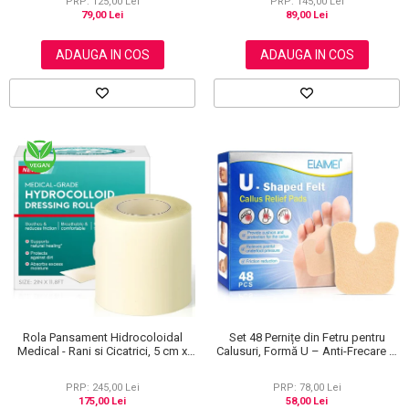
PRP: 125,00 Lei
PRP: 145,00 Lei
79,00 Lei
89,00 Lei
ADAUGA IN COS
ADAUGA IN COS
Rola Pansament Hidrocoloidal
Set 48 Pernițe din Fetru pentru
Medical - Rani si Cicatrici, 5 cm x
Calusuri, Formă U – Anti-Frecare și
3.6 m
Anti-Durere
PRP: 245,00 Lei
PRP: 78,00 Lei
175,00 Lei
58,00 Lei