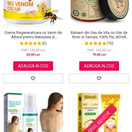
Balsam din Seu de Vita cu Ulei de
Crema Regeneratoare cu Venin de
Ricin si Tamaie, 100% Pur, NOVA
Albine pentru Netezirea si
KISS®, 120 g
Reinoirea Pielii, 100 g
(10)
(2)
PRP: 125,00 Lei
PRP: 135,00 Lei
79,00 Lei
69,00 Lei
ADAUGA IN COS
ADAUGA IN COS
Stoc epuizat