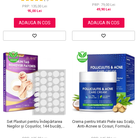
120 g
PRP: 79,00 Lei
PRP: 135,00 Lei
49,90 Lei
95,00 Lei
ADAUGA IN COS
ADAUGA IN COS
Set Plasturi pentru Îndepărtarea
Crema pentru Iritatii Piele sau Scalp,
Negilor și Coșurilor, 144 bucăți,
Anti-Acnee si Cosuri, Formula
Elaimei
Premium, 120g