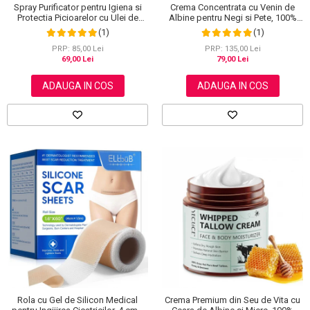
Spray Purificator pentru Igiena si
Crema Concentrata cu Venin de
Protectia Picioarelor cu Ulei de
Albine pentru Negi si Pete, 100%
Arbore de Ceai, 120 ml
Naturala, 120 g
(1)
(1)
PRP: 85,00 Lei
PRP: 135,00 Lei
69,00 Lei
79,00 Lei
ADAUGA IN COS
ADAUGA IN COS
Rola cu Gel de Silicon Medical
Crema Premium din Seu de Vita cu