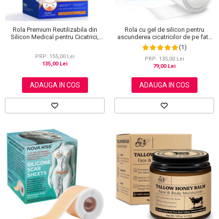
Rola Premium Reutilizabila din
Rola cu gel de silicon pentru
Silicon Medical pentru Cicatrici,
ascunderea cicatricilor de pe fata
NOVA KISS®, 4 cm x 3 m
sau corp, plasture reutilizabil, 2.5
(1)
cm x 1.5 m, Elaimei
PRP: 155,00 Lei
PRP: 135,00 Lei
135,00 Lei
79,00 Lei
ADAUGA IN COS
ADAUGA IN COS