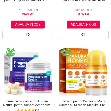
pentru Ingijirea Cicatricilor, 4 cm x
Ceara de Albine si Miere, 100%
1.5 m
Naturala, Regenerare Profunda,
NOVA KISS®, 120 g
PRP: 135,00 Lei
PRP: 125,00 Lei
85,00 Lei
75,00 Lei
ADAUGA IN COS
ADAUGA IN COS
Crema cu Progesteron Bioidentic
Balsam pentru Călcâie și Mâini
Natural pentru Suport Menopauza,
Uscate cu Miere de Manuka, Efect
Menstruatie si Echilibru Hormonal,
Regenerant, 40 g
(1)