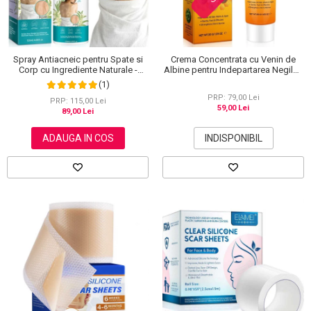
Spray Antiacneic pentru Spate si
Crema Concentrata cu Venin de
Corp cu Ingrediente Naturale -
Albine pentru Indepartarea Negilor,
Reduce Cosurile si Excesul de
Petelor, Alunitelor, 100% Naturala,
(1)
Sebum, 120 ml
30 g
PRP: 79,00 Lei
PRP: 115,00 Lei
59,00 Lei
89,00 Lei
ADAUGA IN COS
INDISPONIBIL