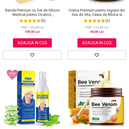
Bandă Premium cu Gel de Silicon
Crema Premium pentru Ingrijire din
Medical pentru Cicatrici,
Seu de Vita, Ceara de Albine si
Reutilizabilă, NOVA KISS®, 4 cm x
Miere, 100% Naturala, NOVA
(6)
(2)
1.5 m
KISS®, 120 g
PRP: 145,00 Lei
PRP: 115,00 Lei
109,00 Lei
69,00 Lei
ADAUGA IN COS
ADAUGA IN COS