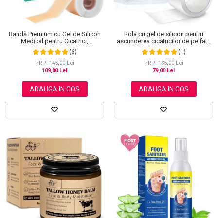
Bandă Premium cu Gel de Silicon
Rola cu gel de silicon pentru
Medical pentru Cicatrici,
ascunderea cicatricilor de pe fata
Reutilizabilă, NOVA KISS®, 4 cm x
sau corp, plasture reutilizabil, 2.5
(6)
(1)
1.5 m
cm x 1.5 m, Elaimei
PRP: 145,00 Lei
PRP: 135,00 Lei
109,00 Lei
79,00 Lei
ADAUGA IN COS
ADAUGA IN COS