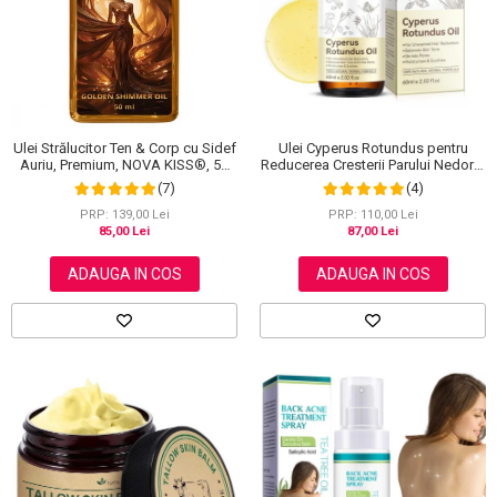
Scrub / Balsam de buze
Netestate pe Animale
Ulei Strălucitor Ten & Corp cu Sidef
Ulei Cyperus Rotundus pentru
Auriu, Premium, NOVA KISS®, 50
Reducerea Cresterii Parului Nedorit,
ml
100% Formula Naturala, NOVA
(7)
(4)
KISS®, 60 ml
PRP: 139,00 Lei
PRP: 110,00 Lei
85,00 Lei
87,00 Lei
ADAUGA IN COS
ADAUGA IN COS