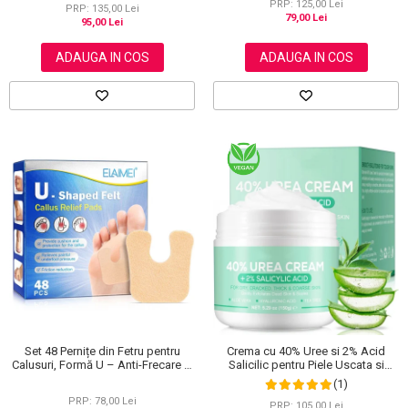
PRP: 125,00 Lei
PRP: 135,00 Lei
79,00 Lei
95,00 Lei
ADAUGA IN COS
ADAUGA IN COS
Set 48 Pernițe din Fetru pentru
Crema cu 40% Uree si 2% Acid
Calusuri, Formă U – Anti-Frecare și
Salicilic pentru Piele Uscata si
Anti-Durere
Crapata – Ingrijire Picioare si Maini,
(1)
150 g
PRP: 78,00 Lei
PRP: 105,00 Lei