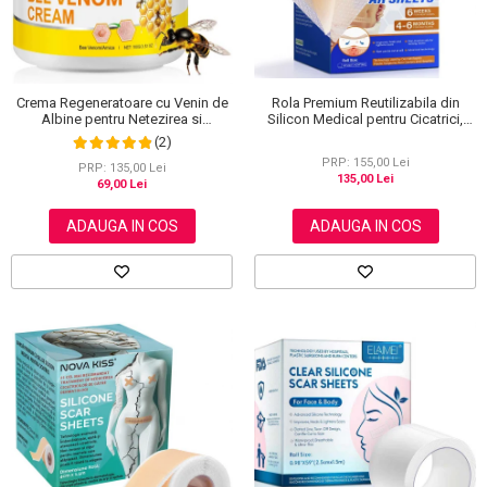
Rola Premium Reutilizabila din
Crema Regeneratoare cu Venin de
Silicon Medical pentru Cicatrici,
Albine pentru Netezirea si
NOVA KISS®, 4 cm x 3 m
Reinoirea Pielii, 100 g
(2)
PRP: 155,00 Lei
PRP: 135,00 Lei
135,00 Lei
69,00 Lei
ADAUGA IN COS
ADAUGA IN COS