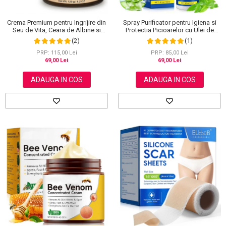
Crema Premium pentru Ingrijire din
Spray Purificator pentru Igiena si
Seu de Vita, Ceara de Albine si
Protectia Picioarelor cu Ulei de
Miere, 100% Naturala, NOVA
Arbore de Ceai, 120 ml
(2)
(1)
KISS®, 120 g
PRP: 115,00 Lei
PRP: 85,00 Lei
69,00 Lei
69,00 Lei
ADAUGA IN COS
ADAUGA IN COS