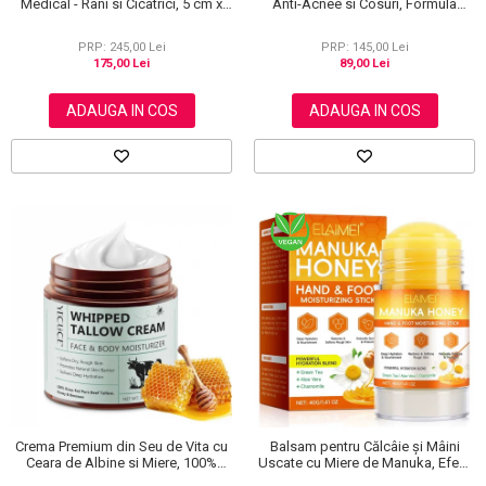
Medical - Rani si Cicatrici, 5 cm x
Anti-Acnee si Cosuri, Formula
3.6 m
Premium, 120g
PRP: 245,00 Lei
PRP: 145,00 Lei
175,00 Lei
89,00 Lei
ADAUGA IN COS
ADAUGA IN COS
Crema Premium din Seu de Vita cu
Balsam pentru Călcâie și Mâini
Ceara de Albine si Miere, 100%
Uscate cu Miere de Manuka, Efect
Naturala, Regenerare Profunda,
Regenerant, 40 g