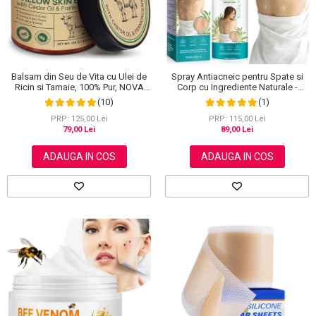
Balsam din Seu de Vita cu Ulei de
Spray Antiacneic pentru Spate si
Ricin si Tamaie, 100% Pur, NOVA
Corp cu Ingrediente Naturale -
KISS®, 120 g
Reduce Cosurile si Excesul de
(10)
(1)
Sebum, 120 ml
PRP: 125,00 Lei
PRP: 115,00 Lei
79,00 Lei
89,00 Lei
ADAUGA IN COS
ADAUGA IN COS