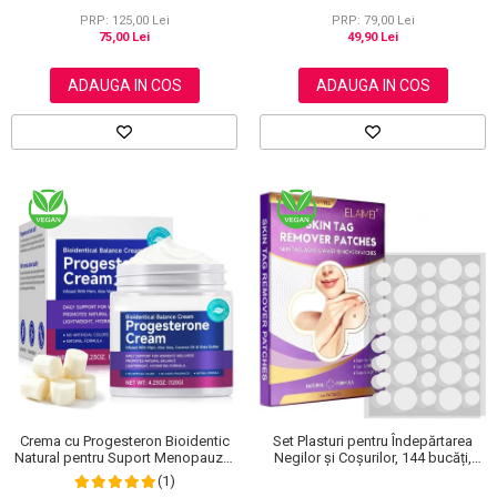
NOVA KISS®, 120 g
PRP: 125,00 Lei
PRP: 79,00 Lei
75,00 Lei
49,90 Lei
ADAUGA IN COS
ADAUGA IN COS
Crema cu Progesteron Bioidentic
Set Plasturi pentru Îndepărtarea
Natural pentru Suport Menopauza,
Negilor și Coșurilor, 144 bucăți,
Menstruatie si Echilibru Hormonal,
Elaimei
(1)
120 g