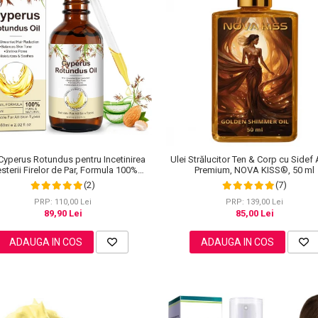
 Cyperus Rotundus pentru Incetinirea
Ulei Strălucitor Ten & Corp cu Sidef 
esterii Firelor de Par, Formula 100%
Premium, NOVA KISS®, 50 ml
Naturala, NOVA KISS®, 60 ml
(2)
(7)
PRP: 110,00 Lei
PRP: 139,00 Lei
89,90 Lei
85,00 Lei
ADAUGA IN COS
ADAUGA IN COS