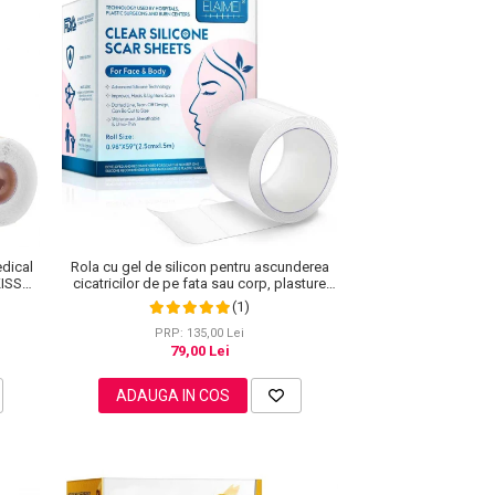
dical
Rola cu gel de silicon pentru ascunderea
 KISS®,
cicatricilor de pe fata sau corp, plasture
reutilizabil, 2.5 cm x 1.5 m, Elaimei
(1)
PRP: 135,00 Lei
79,00 Lei
ADAUGA IN COS