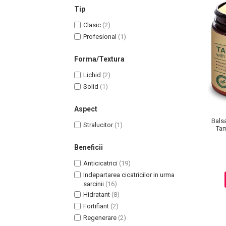
Lotiune Tonica
Tip
Hidratare
Clasic
(2)
Contur de Ochi
Profesional
(1)
Creme de Noapte
Creme de Zi
Forma/Textura
Serum / Elixir
Lichid
(2)
Antirid
Solid
(1)
Contur de Ochi
Creme de Noapte
Aspect
Balsa
Creme de Zi
Stralucitor
(1)
Tam
Plasturi Antirid
Beneficii
Serum / Elixir
Imperfectiuni
Anticicatrici
(19)
Iritatii
Indepartarea cicatricilor in urma
sarcinii
(16)
Matifiant si Purifiant
Hidratant
(8)
Matifiere
Fortifiant
(2)
Spray Fixare Machiaj
Regenerare
(2)
Roseata