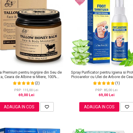
 Premium pentru Ingrijire din Seu de
Spray Purificator pentru Igiena si Pro
ta, Ceara de Albine si Miere, 100%
Picioarelor cu Ulei de Arbore de Cea
Naturala, NOVA KISS®, 120 g
ml
(2)
(1)
PRP: 115,00 Lei
PRP: 85,00 Lei
69,00 Lei
69,00 Lei
ADAUGA IN COS
ADAUGA IN COS