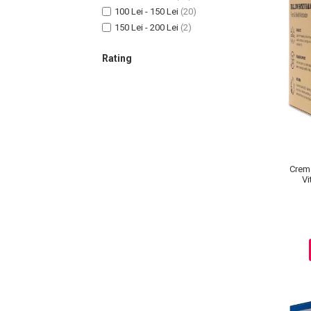
100 Lei - 150 Lei
(20)
150 Lei - 200 Lei
(2)
Sampoane Colorante
Rating
Sampon
Anti-Cadere
Anti-Matreata
Par Cret
Par Gras
Par Normal
Crema
Vi
Par Uscat / Deteriorat
Par Vopsit
Balsam si Masca
Indreptare
Par Vopsit
Regenerare
Stralucire
Volum