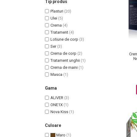
Tip produs
Plasturi
(20)
Ulei
(5)
Crema
(4)
Tratament
(4)
Uleiuri pentru Par
Lotiune de corp
(3)
Uleiuri pentru Corp
Ser
(3)
Uleiuri Unghii / Cuticule
Crema de corp
(2)
Crem
Uleiuri pentru Ten
Ne
Tratament unghii
(1)
Uleiuri Esentiale
Crema de maini
(1)
INGRIJIRE TEN
Masca
(1)
Gama
ALIVER
(3)
ONE1X
(1)
Nova Kiss
(1)
Culoare
Maro
(1)