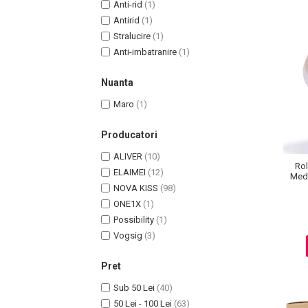
Anti-rid
(1)
Pete
Antirid
(1)
Ingrijire Gene
Stralucire
(1)
Anti-imbatranire
(1)
PAR
Nuanta
Maro
(1)
Producatori
ALIVER
(10)
Rol
ELAIMEI
(12)
Medi
NOVA KISS
(98)
ONE1X
(1)
Possibility
(1)
Vogsig
(3)
Pret
Sub 50 Lei
(40)
50 Lei - 100 Lei
(63)