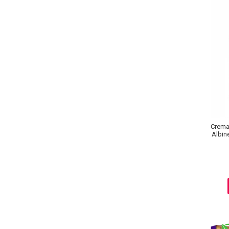
Crema
Albin
Baie si Relaxare
Sapunuri
Saruri si Perle
Uleiuri
Creme si Lotiuni