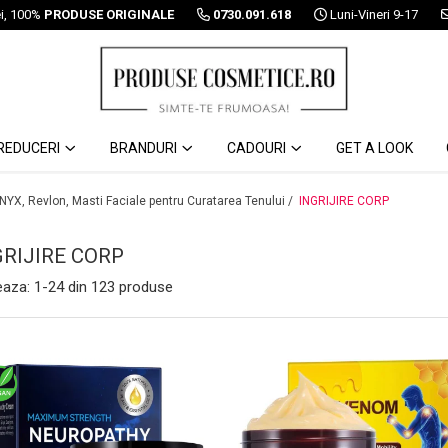
ei, 100%
PRODUSE ORIGINALE
0730.091.618
Luni-Vineri 9-17
REDUCERI
BRANDURI
CADOURI
GET A LOOK
 NYX, Revlon, Masti Faciale pentru Curatarea Tenului /
INGRIJIRE CORP
GRIJIRE CORP
eaza:
1-
24
din
123
produse