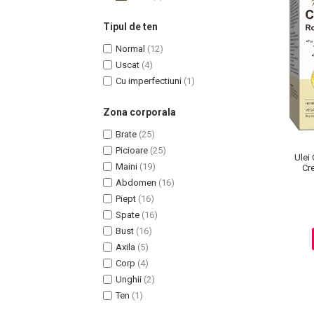
Tipul de ten
Normal
(12)
Uscat
(4)
Cu imperfectiuni
(1)
Zona corporala
Brate
(25)
Picioare
(25)
Ulei
Maini
(19)
Cr
Masaj Facial si Drenaj Limfatic
Abdomen
(16)
Exfolianti si Masti
Piept
(16)
Gomaj si Exfoliere
Spate
(16)
Masti
Bust
(16)
Plasturi ochi / nas / frunte
Axila
(5)
Produse Curatare Ten
Corp
(4)
Unghii
(2)
Demachiant si Apa Micelara
Ten
(1)
Gel de Curatare