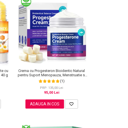
te cu
Crema cu Progesteron Bioidentic Natural
 40 g
pentru Suport Menopauza, Menstruatie si
Echilibru Hormonal, 120 g
(1)
PRP: 135,00 Lei
95,00 Lei
ADAUGA IN COS