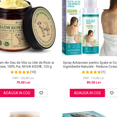
m din Seu de Vita cu Ulei de Ricin si
Spray Antiacneic pentru Spate si Co
aie, 100% Pur, NOVA KISS®, 120 g
Ingrediente Naturale - Reduce Cosuri
Excesul de Sebum, 120 ml
(10)
(1)
PRP: 125,00 Lei
PRP: 115,00 Lei
79,00 Lei
89,00 Lei
ADAUGA IN COS
ADAUGA IN COS