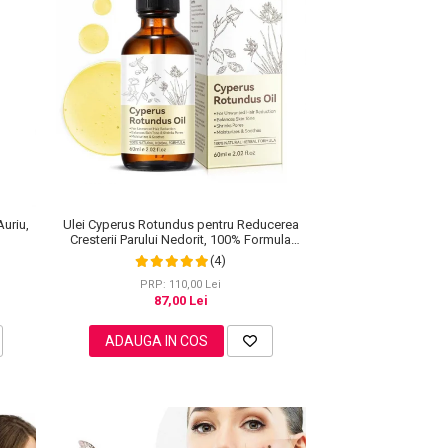
Ulei Cyperus Rotundus pentru Reducerea
Auriu,
Cresterii Parului Nedorit, 100% Formula
Naturala, NOVA KISS®, 60 ml
(4)
PRP: 110,00 Lei
87,00 Lei
ADAUGA IN COS