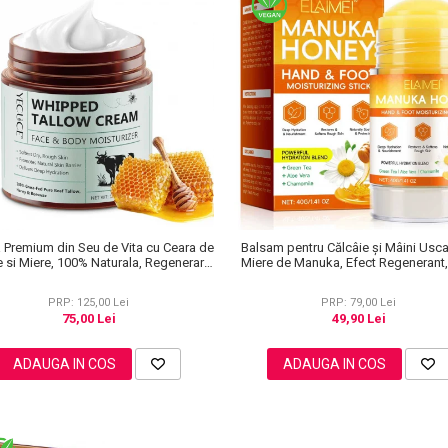
 Premium din Seu de Vita cu Ceara de
Balsam pentru Călcâie și Mâini Usca
e si Miere, 100% Naturala, Regenerare
Miere de Manuka, Efect Regenerant,
Profunda, NOVA KISS®, 120 g
PRP: 125,00 Lei
PRP: 79,00 Lei
75,00 Lei
49,90 Lei
ADAUGA IN COS
ADAUGA IN COS