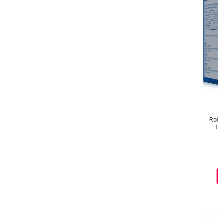
Ingrijire par
Fiole
Serum-Elixir
Uleiuri
Vopsea de Par
Nuantatoare
Vopsele
Styling
Fixativ
Rol
Gel si Ceara
Spuma
Perii de Par si Piepteni
INGRIJIRE CORP