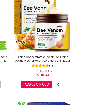
tectia
Crema Concentrata cu Venin de Albine
i, 120
pentru Negi si Pete, 100% Naturala, 120 g
(1)
PRP: 135,00 Lei
79,00 Lei
ADAUGA IN COS