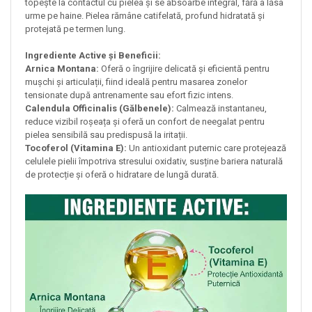
topește la contactul cu pielea și se absoarbe integral, fără a lăsa
urme pe haine. Pielea rămâne catifelată, profund hidratată și
protejată pe termen lung.
Ingrediente Active și Beneficii:
Arnica Montana:
Oferă o îngrijire delicată și eficientă pentru
mușchi și articulații, fiind ideală pentru masarea zonelor
tensionate după antrenamente sau efort fizic intens.
Calendula Officinalis (Gălbenele):
Calmează instantaneu,
reduce vizibil roșeața și oferă un confort de neegalat pentru
pielea sensibilă sau predispusă la iritații.
Tocoferol (Vitamina E):
Un antioxidant puternic care protejează
celulele pielii împotriva stresului oxidativ, susține bariera naturală
de protecție și oferă o hidratare de lungă durată.