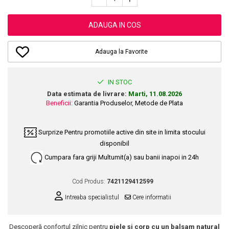
Dupa Plaja
Tus de Ochi
Buze
Volum
Unghii
Antirid
Intensificatoare
Rimel
Seturi Rujuri / Glossuri
Ingrijire par
Plasturi Pentru Cicatrici
Contur de Ochi
ADAUGA IN COS
Pigmenti Machiaj
Fiole
Bureti de Baie
Creme de Noapte
Solutii Ingrijire Gene
Serum-Elixir
Creme de Zi
Adauga la Favorite
Creme Ingrijire Cicatrici
Gene False
Uleiuri
Plasturi Antirid
Exfolianti / Scrub / Plasturi
Gene False
Vopsea de Par
Serum / Elixir
IN STOC
Glittere Ochi / Ten si Sclipici
Nuantatoare
Imperfectiuni
Data estimata de livrare:
Marti, 11.08.2026
Sprancene
Beneficii:
Garantia Produselor
,
Metode de Plata
Vopsele
Iritatii
Creion Sprancene
Styling
Matifiant si Purifiant
Fard si Pudra de Sprancene
Surprize
Pentru promotiile active din site in limita stocului
Fixativ
Matifiere
disponibil
Gel Sprancene
Gel si Ceara
Spray Fixare Machiaj
Mascara pentru Sprancene
Cumpara fara griji
Multumit(a) sau banii inapoi in 24h
Spuma
Roseata
Vopsea Sprancene
Perii de Par si Piepteni
Cod Produs:
7421129412599
Pete
Buze
Intreaba specialistul
Cere informatii
Creion Contur
Ingrijire Gene
Lipgloss / Luciu buze
Descoperă confortul zilnic pentru
piele și corp cu un balsam natural
Ruj