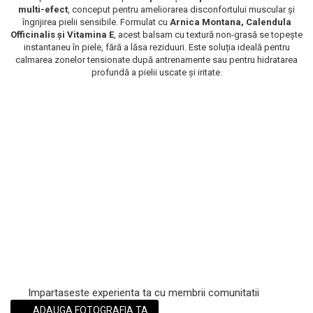
multi-efect
, conceput pentru ameliorarea disconfortului muscular și
Scrub / Balsam de buze
îngrijirea pielii sensibile. Formulat cu
Arnica Montana, Calendula
Officinalis și Vitamina E
, acest balsam cu textură non-grasă se topește
Netestate pe Animale
instantaneu în piele, fără a lăsa reziduuri. Este soluția ideală pentru
calmarea zonelor tensionate după antrenamente sau pentru hidratarea
profundă a pielii uscate și iritate.
Impartaseste experienta ta cu membrii comunitatii
ADAUGA FOTOGRAFIA TA