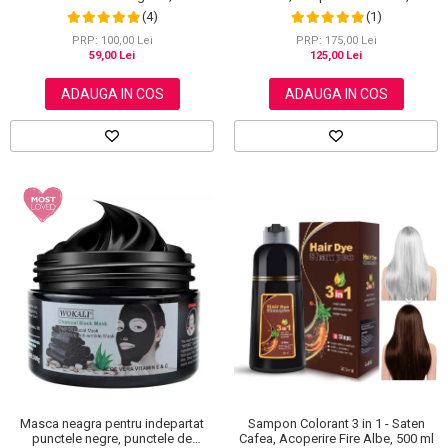
Natural, 60 g
ml
(4)
(1)
PRP: 100,00 Lei
PRP: 175,00 Lei
59,00 Lei
125,00 Lei
ADAUGA IN COS
ADAUGA IN COS
Masca neagra pentru indepartat
Sampon Colorant 3 in 1 - Saten
punctele negre, punctele de
Cafea, Acoperire Fire Albe, 500 ml