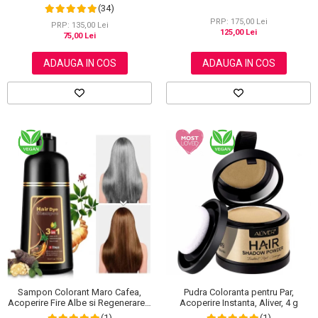
grasime, efect anti-rid, Wokali cu
(34)
carbune activ, 300 g
PRP: 175,00 Lei
PRP: 135,00 Lei
125,00 Lei
75,00 Lei
ADAUGA IN COS
ADAUGA IN COS
Sampon Colorant Maro Cafea,
Pudra Coloranta pentru Par,
Acoperire Fire Albe si Regenerare 3
Acoperire Instanta, Aliver, 4 g
in 1, #4 Coffee, 500 ml
(1)
(1)