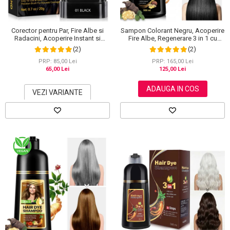
Corector pentru Par, Fire Albe si
Sampon Colorant Negru, Acoperire
Radacini, Acoperire Instant si
Fire Albe, Regenerare 3 in 1 cu
Rezistenta la Transfer, 20 g
Ghimbir, 500 ml
(2)
(2)
PRP: 85,00 Lei
PRP: 165,00 Lei
65,00 Lei
125,00 Lei
ADAUGA IN COS
VEZI VARIANTE