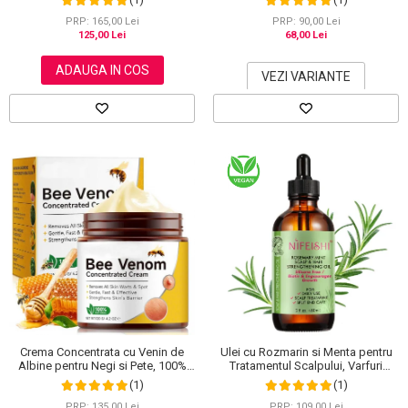
PRP: 165,00 Lei
PRP: 90,00 Lei
125,00 Lei
68,00 Lei
ADAUGA IN COS
VEZI VARIANTE
Crema Concentrata cu Venin de
Ulei cu Rozmarin si Menta pentru
Albine pentru Negi si Pete, 100%
Tratamentul Scalpului, Varfuri
Naturala, 120 g
Despicate si Cresterea Parului,
(1)
(1)
NIFEISHI®, 60 ml
PRP: 135,00 Lei
PRP: 109,00 Lei