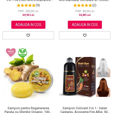
NOVA KISS®, 30 ml
cu Rozmarin Organic, 100% Natural,
(9)
(2)
Aliver 60 g
PRP: 200,00 Lei
PRP: 89,00 Lei
69,90 Lei
56,80 Lei
ADAUGA IN COS
ADAUGA IN COS
Sampon pentru Regenerarea
Sampon Colorant 3 in 1 - Saten
Parului cu Ghimbir Organic, 100%
Castaniu, Acoperire Fire Albe, 500