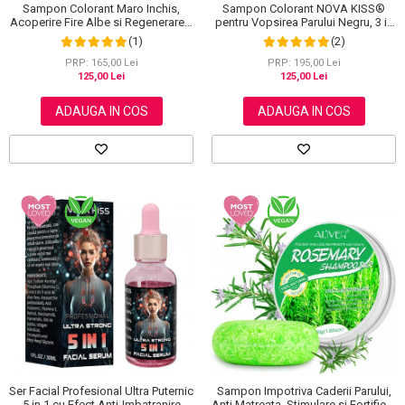
Sampon Colorant Maro Inchis,
Sampon Colorant NOVA KISS®
Acoperire Fire Albe si Regenerare 3
pentru Vopsirea Parului Negru, 3 in
in 1, #5 Dark Coffee, 500 ml
1, Acoperire Fire Albe, 500 ml
(1)
(2)
PRP: 165,00 Lei
PRP: 195,00 Lei
125,00 Lei
125,00 Lei
ADAUGA IN COS
ADAUGA IN COS
Ser Facial Profesional Ultra Puternic
Sampon Impotriva Caderii Parului,
5 in 1 cu Efect Anti-Imbatranire
Anti Matreata, Stimulare si Fortifiere