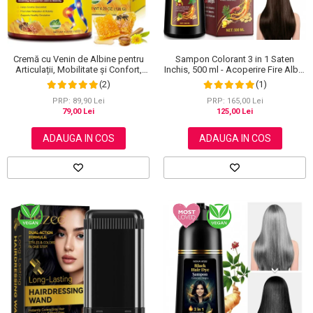
Scrub / Balsam de buze
Netestate pe Animale
Sampon Colorant 3 in 1 Saten
Cremă cu Venin de Albine pentru
Inchis, 500 ml - Acoperire Fire Albe,
Articulații, Mobilitate și Confort,
Hranire si Anti-Cadere
120 g
(1)
(2)
PRP: 165,00 Lei
PRP: 89,90 Lei
125,00 Lei
79,00 Lei
ADAUGA IN COS
ADAUGA IN COS