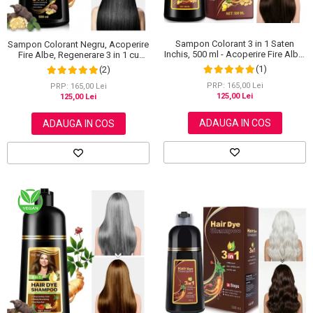
Sampon Colorant 3 in 1 Saten
Sampon Colorant Negru, Acoperire
Inchis, 500 ml - Acoperire Fire Albe,
Fire Albe, Regenerare 3 in 1 cu
Hranire si Anti-Cadere
Ghimbir, 500 ml
(1)
(2)
PRP: 165,00 Lei
PRP: 165,00 Lei
125,00 Lei
125,00 Lei
ADAUGA IN COS
ADAUGA IN COS