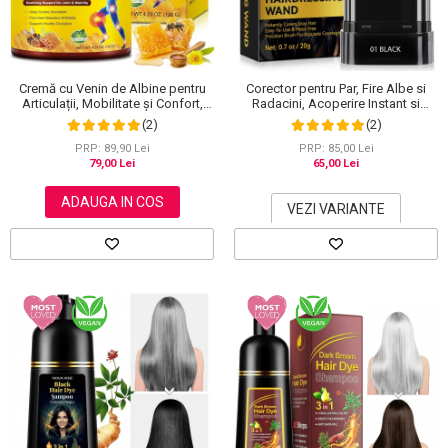
Scrub / Balsam de buze
Netestate pe Animale
Cremă cu Venin de Albine pentru
Corector pentru Par, Fire Albe si
Articulații, Mobilitate și Confort,
Radacini, Acoperire Instant si
120 g
Rezistenta la Transfer, 20 g
(2)
(2)
PRP: 89,90 Lei
PRP: 85,00 Lei
79,00 Lei
65,00 Lei
ADAUGA IN COS
VEZI VARIANTE