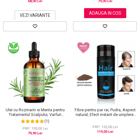
68,00 Lei
79,00 Lei
ADAUGA IN COS
VEZI VARIANTE
Ulei cu Rozmarin si Menta pentru
Fibre pentru par rar, Pudra, Aspect
Tratamentul Scalpului, Varfuri
natural, Efect instant de umplere,
Despicate si Cresterea Parului,
Aliver, 27.5 g
(1)
NIFEISHI®, 60 ml
PRP: 155,00 Lei
PRP: 109,00 Lei
119,00 Lei
79,90 Lei