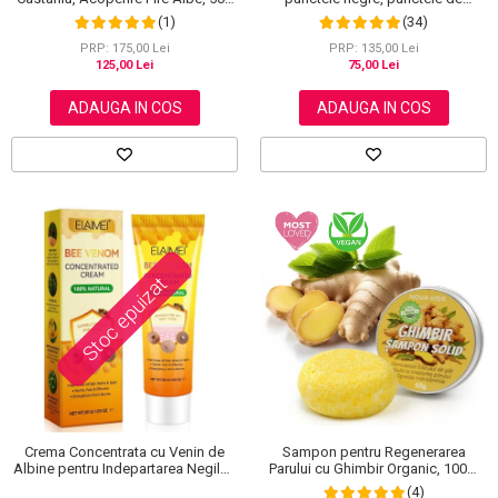
grasime, efect anti-rid, Wokali cu
ml
(34)
(1)
carbune activ, 300 g
PRP: 135,00 Lei
PRP: 175,00 Lei
75,00 Lei
125,00 Lei
ADAUGA IN COS
ADAUGA IN COS
Stoc epuizat
Crema Concentrata cu Venin de
Sampon pentru Regenerarea
Albine pentru Indepartarea Negilor,
Parului cu Ghimbir Organic, 100%
Petelor, Alunitelor, 100% Naturala,
Natural, 60 g
(4)