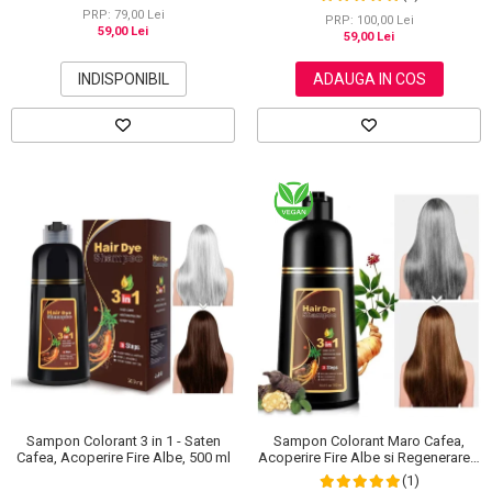
30 g
PRP: 79,00 Lei
PRP: 100,00 Lei
59,00 Lei
59,00 Lei
INDISPONIBIL
ADAUGA IN COS
Sampon Colorant 3 in 1 - Saten
Sampon Colorant Maro Cafea,
Cafea, Acoperire Fire Albe, 500 ml
Acoperire Fire Albe si Regenerare 3
in 1, #4 Coffee, 500 ml
(1)