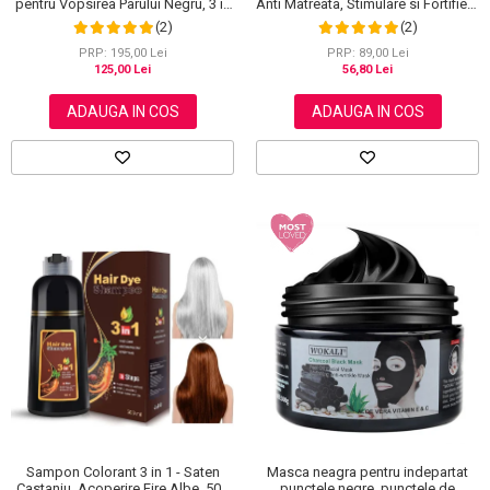
pentru Vopsirea Parului Negru, 3 in
Anti Matreata, Stimulare si Fortifiere
1, Acoperire Fire Albe, 500 ml
cu Rozmarin Organic, 100% Natural,
(2)
(2)
Aliver 60 g
PRP: 195,00 Lei
PRP: 89,00 Lei
125,00 Lei
56,80 Lei
ADAUGA IN COS
ADAUGA IN COS
Masca neagra pentru indepartat
Sampon Colorant 3 in 1 - Saten
punctele negre, punctele de
Castaniu, Acoperire Fire Albe, 500