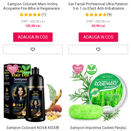
Sampon Colorant Maro Inchis,
Ser Facial Profesional Ultra Puternic
Acoperire Fire Albe si Regenerare 3
5 in 1 cu Efect Anti-Imbatranire
in 1, #5 Dark Coffee, 500 ml
NOVA KISS®, 30 ml
(1)
(9)
PRP: 165,00 Lei
PRP: 200,00 Lei
125,00 Lei
69,90 Lei
ADAUGA IN COS
ADAUGA IN COS
Sampon Colorant NOVA KISS®
Sampon Impotriva Caderii Parului,