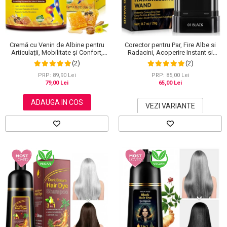
Scrub / Balsam de buze
Netestate pe Animale
Cremă cu Venin de Albine pentru
Corector pentru Par, Fire Albe si
Articulații, Mobilitate și Confort,
Radacini, Acoperire Instant si
120 g
Rezistenta la Transfer, 20 g
(2)
(2)
PRP: 89,90 Lei
PRP: 85,00 Lei
79,00 Lei
65,00 Lei
ADAUGA IN COS
VEZI VARIANTE