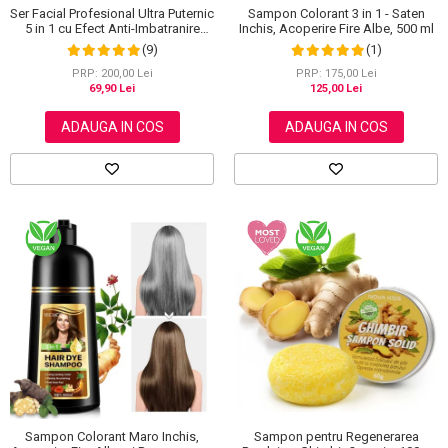
Ser Facial Profesional Ultra Puternic
Sampon Colorant 3 in 1 - Saten
5 in 1 cu Efect Anti-Imbatranire
Inchis, Acoperire Fire Albe, 500 ml
NOVA KISS®, 30 ml
(9)
(1)
PRP: 200,00 Lei
PRP: 175,00 Lei
69,90 Lei
125,00 Lei
ADAUGA IN COS
ADAUGA IN COS
Sampon Colorant Maro Inchis,
Sampon pentru Regenerarea