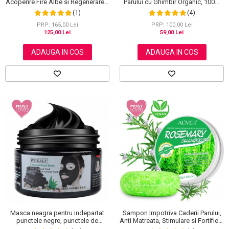
Acoperire Fire Albe si Regenerare 3
Parului cu Ghimbir Organic, 100%
in 1, #5 Dark Coffee, 500 ml
Natural, 60 g
(1)
(4)
PRP: 165,00 Lei
PRP: 100,00 Lei
125,00 Lei
59,00 Lei
ADAUGA IN COS
ADAUGA IN COS
Sampon Impotriva Caderii Parului,
Masca neagra pentru indepartat
Anti Matreata, Stimulare si Fortifiere
punctele negre, punctele de
cu Rozmarin Organic, 100% Natural,
grasime, efect anti-rid, Wokali cu