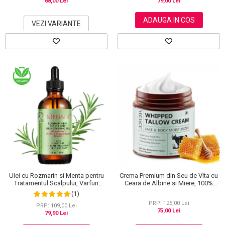
68,00 Lei
79,00 Lei
ADAUGA IN COS
VEZI VARIANTE
Ulei cu Rozmarin si Menta pentru
Crema Premium din Seu de Vita cu
Tratamentul Scalpului, Varfuri
Ceara de Albine si Miere, 100%
Despicate si Cresterea Parului,
Naturala, Regenerare Profunda,
(1)
NIFEISHI®, 60 ml
NOVA KISS®, 120 g
PRP: 125,00 Lei
PRP: 109,00 Lei
75,00 Lei
79,90 Lei