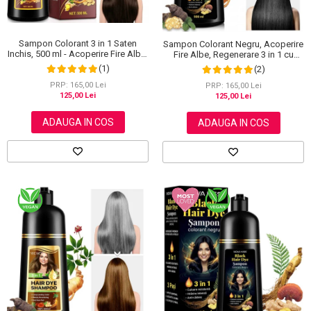
Sampon Colorant 3 in 1 Saten
Sampon Colorant Negru, Acoperire
Inchis, 500 ml - Acoperire Fire Albe,
Fire Albe, Regenerare 3 in 1 cu
Hranire si Anti-Cadere
Ghimbir, 500 ml
(1)
(2)
PRP: 165,00 Lei
PRP: 165,00 Lei
125,00 Lei
125,00 Lei
ADAUGA IN COS
ADAUGA IN COS