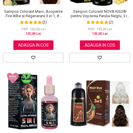
Sampon Colorant Maro, Acoperire
Sampon Colorant NOVA KISS®
Fire Albe si Regenerare 3 in 1, #2
pentru Vopsirea Parului Negru, 3 in
Brown, 500 ml
1, Acoperire Fire Albe, 500 ml
(2)
(2)
PRP: 165,00 Lei
PRP: 195,00 Lei
125,00 Lei
125,00 Lei
ADAUGA IN COS
ADAUGA IN COS