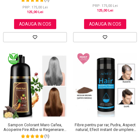
PRP: 175,00 Lei
PRP: 175,00 Lei
125,00 Lei
125,00 Lei
ADAUGA IN COS
ADAUGA IN COS
Sampon Colorant Maro Cafea,
Fibre pentru par rar, Pudra, Aspect
Acoperire Fire Albe si Regenerare 3
natural, Efect instant de umplere,
in 1, #4 Coffee, 500 ml
Aliver, 27.5 g
(1)