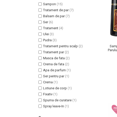
Sampon
(15)
Tratament de par
(7)
Balsam de par
(7)
Ser
(6)
Tratament
(4)
Uleiuri pentru Par
Ulei
(3)
Uleiuri pentru Corp
Pudra
(3)
Uleiuri Unghii / Cuticule
Tratament pentru scalp
(2)
Samp
Uleiuri pentru Ten
Parulu
Tratament par
(2)
si G
Uleiuri Esentiale
Masca de fata
(2)
INGRIJIRE TEN
Crema de fata
(2)
Apa de parfum
(1)
Ser pentru par
(1)
Crema
(1)
Lotiune de corp
(1)
Fixativ
(1)
Spuma de curatare
(1)
Spray leave-In
(1)