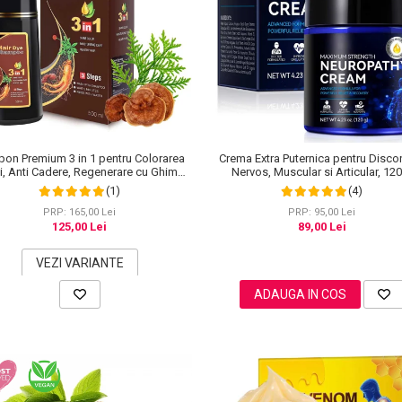
on Premium 3 in 1 pentru Colorarea
Crema Extra Puternica pentru Disco
i, Anti Cadere, Regenerare cu Ghimbir
Nervos, Muscular si Articular, 12
inseng, 500 ml, #3 Saten inchis (Dark
(1)
(4)
Brown)
PRP: 165,00 Lei
PRP: 95,00 Lei
125,00 Lei
89,00 Lei
VEZI VARIANTE
ADAUGA IN COS