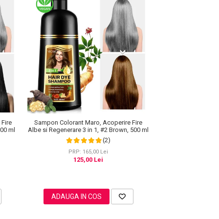
Fire
Sampon Colorant Maro, Acoperire Fire
500 ml
Albe si Regenerare 3 in 1, #2 Brown, 500 ml
(2)
PRP: 165,00 Lei
125,00 Lei
ADAUGA IN COS