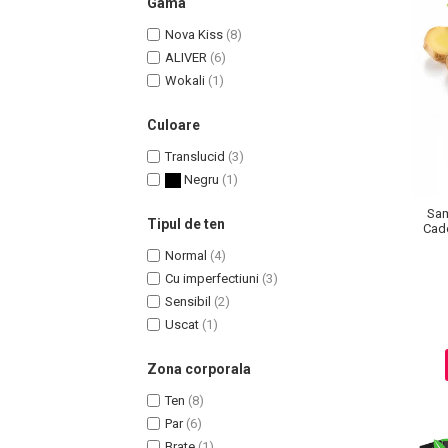
Gama
Nova Kiss
(8)
ALIVER
(6)
Wokali
(1)
Culoare
Translucid
(3)
Negru
(1)
Sam
Tipul de ten
Cade
Masaj Facial si Drenaj Limfatic
Normal
(4)
Exfolianti si Masti
Cu imperfectiuni
(3)
Gomaj si Exfoliere
Sensibil
(2)
Masti
Uscat
(1)
Plasturi ochi / nas / frunte
Zona corporala
Produse Curatare Ten
Ten
(8)
Demachiant si Apa Micelara
Par
(6)
Gel de Curatare
Brate
(1)