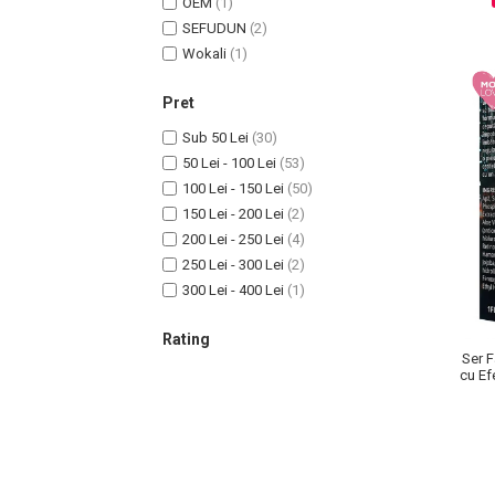
OEM
(1)
SEFUDUN
(2)
Wokali
(1)
Sampoane Colorante
Pret
Sampon
Sub 50 Lei
(30)
Anti-Cadere
50 Lei - 100 Lei
(53)
Anti-Matreata
100 Lei - 150 Lei
(50)
Par Cret
150 Lei - 200 Lei
(2)
Par Gras
200 Lei - 250 Lei
(4)
Par Normal
250 Lei - 300 Lei
(2)
300 Lei - 400 Lei
(1)
Par Uscat / Deteriorat
Par Vopsit
Rating
Balsam si Masca
Ser F
cu Ef
Indreptare
Par Vopsit
Regenerare
Stralucire
Volum