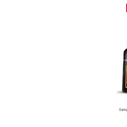
Ingrijire par
Fiole
Serum-Elixir
Uleiuri
Vopsea de Par
Nuantatoare
Vopsele
Styling
Fixativ
Gel si Ceara
Spuma
Perii de Par si Piepteni
INGRIJIRE CORP
Samp