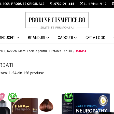
ei, 100%
PRODUSE ORIGINALE
0730.091.618
Luni-Vineri 9-17
REDUCERI
BRANDURI
CADOURI
GET A LOOK
 NYX, Revlon, Masti Faciale pentru Curatarea Tenului /
BARBATI
RBATI
eaza:
1-
24
din
128
produse