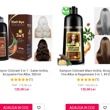
pon Colorant 3 in 1 - Saten Inchis,
Sampon Colorant Maro Inchis, Acop
Acoperire Fire Albe, 500 ml
Fire Albe si Regenerare 3 in 1, #5 
Coffee, 500 ml
(1)
(1)
PRP: 175,00 Lei
PRP: 165,00 Lei
125,00 Lei
125,00 Lei
ADAUGA IN COS
ADAUGA IN COS