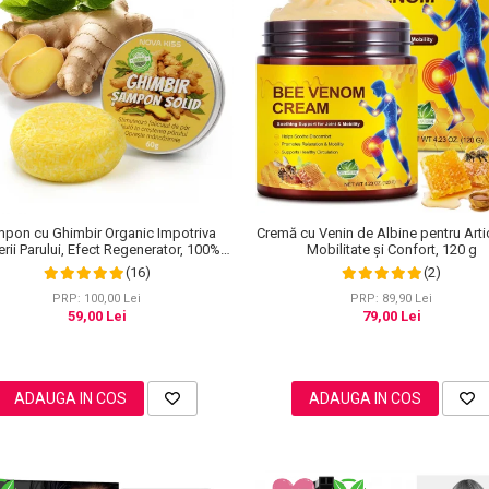
Cremă cu Venin de Albine pentru Artic
pon cu Ghimbir Organic Impotriva
Mobilitate și Confort, 120 g
rii Parului, Efect Regenerator, 100%
Natural, NOVA KISS® 60 g
(2)
(16)
PRP: 89,90 Lei
PRP: 100,00 Lei
79,00 Lei
59,00 Lei
ADAUGA IN COS
ADAUGA IN COS