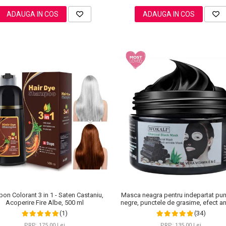
ADAUGA IN COS
ADAUGA IN COS
Masca neagra pentru indepartat pun
on Colorant 3 in 1 - Saten Castaniu,
negre, punctele de grasime, efect ant
Acoperire Fire Albe, 500 ml
Wokali cu carbune activ, 300 g
(34)
(1)
PRP: 135,00 Lei
PRP: 175,00 Lei