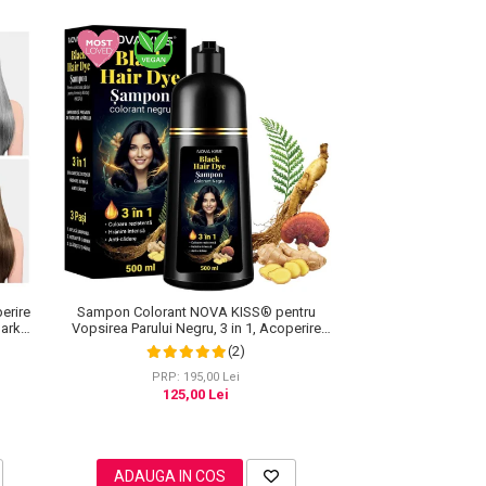
erire
Sampon Colorant NOVA KISS® pentru
Dark
Vopsirea Parului Negru, 3 in 1, Acoperire
Fire Albe, 500 ml
(2)
PRP: 195,00 Lei
125,00 Lei
ADAUGA IN COS