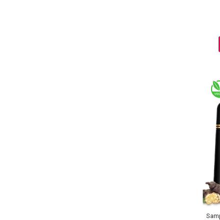
Baie si Relaxare
Sapunuri
Saruri si Perle
Uleiuri
Samp
Creme si Lotiuni