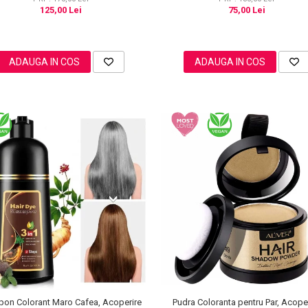
75,00 Lei
125,00 Lei
ADAUGA IN COS
ADAUGA IN COS
Pudra Coloranta pentru Par, Acope
on Colorant Maro Cafea, Acoperire