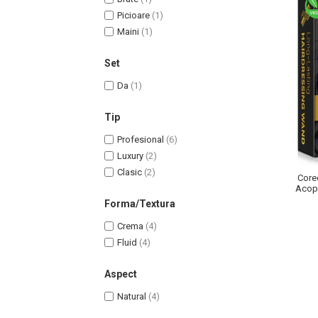
Lotiune Tonica
Picioare
(1)
Hidratare
Maini
(1)
Contur de Ochi
Creme de Noapte
Set
Creme de Zi
Da
(1)
Serum / Elixir
Antirid
Tip
Contur de Ochi
Profesional
(6)
Creme de Noapte
Luxury
(2)
Creme de Zi
Clasic
(2)
Corec
Plasturi Antirid
Acope
Forma/Textura
Serum / Elixir
Imperfectiuni
Crema
(4)
Iritatii
Fluid
(4)
Matifiant si Purifiant
Aspect
Matifiere
Natural
(4)
Spray Fixare Machiaj
Roseata