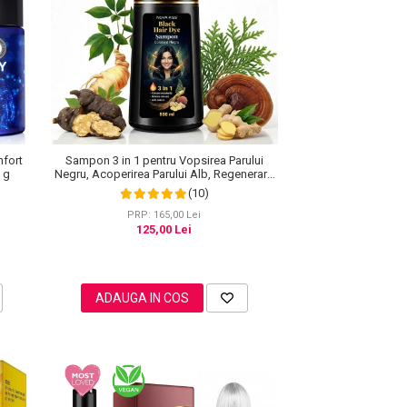
nfort
Sampon 3 in 1 pentru Vopsirea Parului
0 g
Negru, Acoperirea Parului Alb, Regenerare
cu Ghimbir, 500 ml
(10)
PRP: 165,00 Lei
125,00 Lei
ADAUGA IN COS