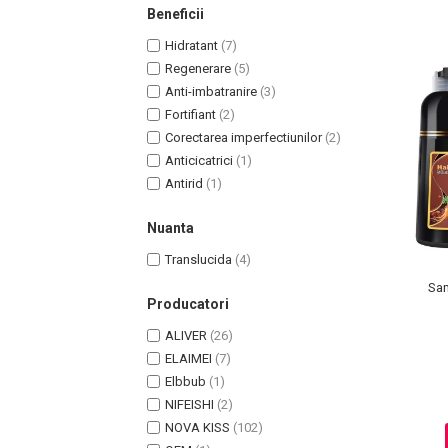
Beneficii
Pete
Hidratant
(7)
Ingrijire Gene
Regenerare
(5)
PAR
Anti-imbatranire
(3)
Fortifiant
(2)
Corectarea imperfectiunilor
(2)
Anticicatrici
(1)
Antirid
(1)
Nuanta
Translucida
(4)
Sam
Producatori
ALIVER
(26)
ELAIMEI
(7)
Elbbub
(1)
NIFEISHI
(2)
NOVA KISS
(102)