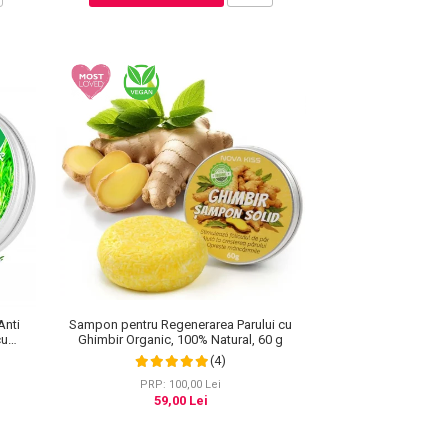
Anti
Sampon pentru Regenerarea Parului cu
cu
Ghimbir Organic, 100% Natural, 60 g
er 60 g
(4)
PRP: 100,00 Lei
59,00 Lei