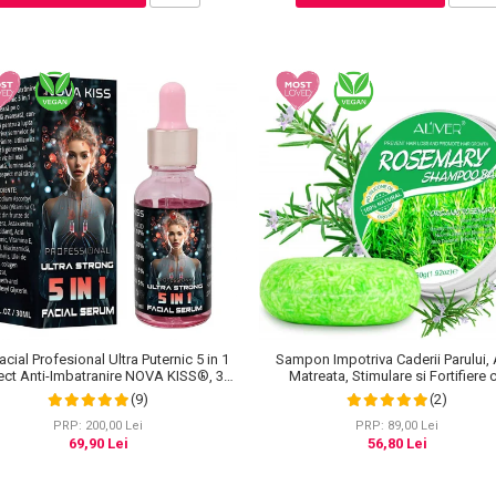
Sampon Impotriva Caderii Parului, 
acial Profesional Ultra Puternic 5 in 1
Matreata, Stimulare si Fortifiere 
ect Anti-Imbatranire NOVA KISS®, 30
Rozmarin Organic, 100% Natural, Aliv
ml
(2)
(9)
PRP: 89,00 Lei
PRP: 200,00 Lei
56,80 Lei
69,90 Lei