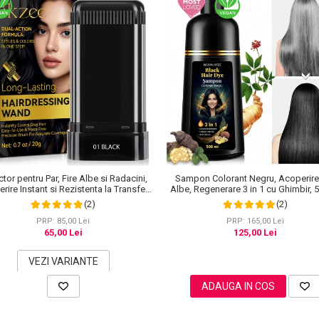
tor pentru Par, Fire Albe si Radacini,
Sampon Colorant Negru, Acoperire 
rire Instant si Rezistenta la Transfer,
Albe, Regenerare 3 in 1 cu Ghimbir, 
20 g
(2)
(2)
PRP: 85,00 Lei
PRP: 165,00 Lei
65,00 Lei
125,00 Lei
VEZI VARIANTE
ADAUGA IN COS