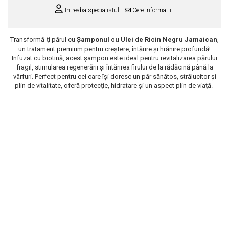
Intreaba specialistul
Cere informatii
Scrub / Balsam de buze
Netestate pe Animale
Transformă-ți părul cu
Șamponul cu Ulei de Ricin Negru Jamaican
,
un tratament premium pentru creștere, întărire și hrănire profundă!
Infuzat cu biotină, acest șampon este ideal pentru revitalizarea părului
fragil, stimularea regenerării și întărirea firului de la rădăcină până la
vârfuri. Perfect pentru cei care își doresc un păr sănătos, strălucitor și
plin de vitalitate, oferă protecție, hidratare și un aspect plin de viață.