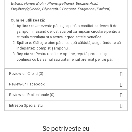
Extract, Honey, Biotin, Phenoxyethanol, Benzoic Acid,
Ethylhexylglycerin, Glycereth-2 Cocoate, Fragrance (Parfum).
Cum se utilizează:
Aplicare:
Umezește părul și aplică o cantitate adecvată de
șampon, masând delicat scalpul cu mișcări circulare pentru a
stimula circulația și a activa ingredientele benefice.
Spălare:
Clătește bine părul cu apă călduță, asigurându-te că
îndepărtezi complet șamponul.
Repetare:
Pentru rezultate optime, repetă procesul și
continuă cu balsamul sau tratamentul preferat pentru păr.
Review-uri Clienti
(0)
Review-uri Facebook
Review-uri Profesionale
(0)
Intreaba Specialistul
Se potriveste cu