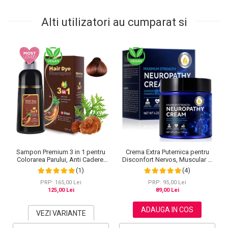
Alti utilizatori au cumparat si
Crema Extra Puternica pentru
Sampon Premium 3 in 1 pentru
Disconfort Nervos, Muscular si
Colorarea Parului, Anti Cadere,
Articular, 120 g
Regenerare cu Ghimbir si
(4)
(1)
Ginseng, 500 ml, #3 Saten inchis
(Dark Brown)
PRP: 95,00 Lei
PRP: 165,00 Lei
89,00 Lei
125,00 Lei
ADAUGA IN COS
VEZI VARIANTE