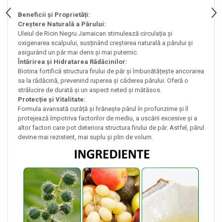
Beneficii și Proprietăți:
Creștere Naturală a Părului:
Uleiul de Ricin Negru Jamaican stimulează circulația și
oxigenarea scalpului, susținând creșterea naturală a părului și
asigurând un păr mai dens și mai puternic.
Întărirea și Hidratarea Rădăcinilor:
Biotina fortifică structura firului de păr și îmbunătățește ancorarea
sa la rădăcină, prevenind ruperea și căderea părului. Oferă o
strălucire de durată și un aspect neted și mătăsos.
Protecție și Vitalitate:
Formula avansată curăță și hrănește părul în profunzime și îl
protejează împotriva factorilor de mediu, a uscării excesive și a
altor factori care pot deteriora structura firului de păr. Astfel, părul
devine mai rezistent, mai suplu și plin de volum.