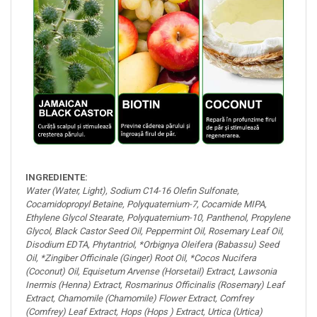
INGREDIENTE:
Water (Water, Light), Sodium C14-16 Olefin Sulfonate,
Cocamidopropyl Betaine, Polyquaternium-7, Cocamide MIPA,
Ethylene Glycol Stearate, Polyquaternium-10, Panthenol, Propylene
Glycol, Black Castor Seed Oil, Peppermint Oil, Rosemary Leaf Oil,
Disodium EDTA, Phytantriol, *Orbignya Oleifera (Babassu) Seed
Oil, *Zingiber Officinale (Ginger) Root Oil, *Cocos Nucifera
(Coconut) Oil, Equisetum Arvense (Horsetail) Extract, Lawsonia
Inermis (Henna) Extract, Rosmarinus Officinalis (Rosemary) Leaf
Extract, Chamomile (Chamomile) Flower Extract, Comfrey
(Comfrey) Leaf Extract, Hops (Hops ) Extract, Urtica (Urtica)