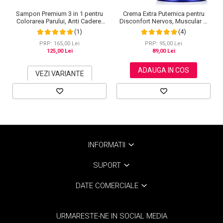
Sampon Premium 3 in 1 pentru
Crema Extra Puternica pentru
Colorarea Parului, Anti Cadere,
Disconfort Nervos, Muscular si
Regenerare cu Ghimbir si
Articular, 120 g
(1)
(4)
Ginseng, 500 ml, #3 Saten inchis
(Dark Brown)
PRP: 165,00 Lei
PRP: 95,00 Lei
125,00 Lei
89,00 Lei
ADAUGA IN COS
VEZI VARIANTE
INFORMATII
SUPORT
DATE COMERCIALE
URMARESTE-NE IN SOCIAL MEDIA