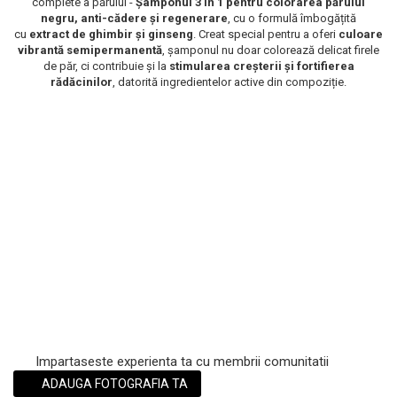
complete a părului -
Șamponul 3 în 1 pentru colorarea părului
negru, anti-cădere și regenerare
, cu o formulă îmbogățită
Scrub / Balsam de buze
cu
extract de ghimbir și ginseng
. Creat special pentru a oferi
culoare
Netestate pe Animale
vibrantă semipermanentă
, șamponul nu doar colorează delicat firele
de păr, ci contribuie și la
stimularea creșterii și fortifierea
rădăcinilor
, datorită ingredientelor active din compoziție.
Impartaseste experienta ta cu membrii comunitatii
ADAUGA FOTOGRAFIA TA