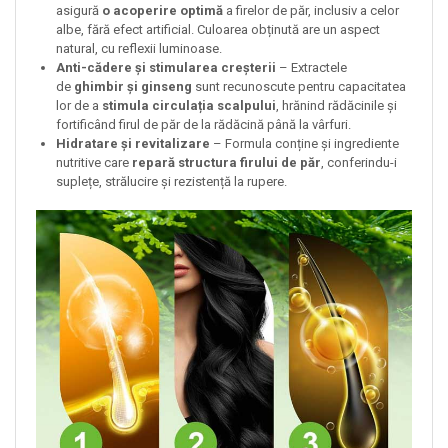
asigură
o acoperire optimă
a firelor de păr, inclusiv a celor
albe, fără efect artificial. Culoarea obținută are un aspect
natural, cu reflexii luminoase.
Anti-cădere și stimularea creșterii
– Extractele
de
ghimbir și ginseng
sunt recunoscute pentru capacitatea
lor de a
stimula circulația scalpului
, hrănind rădăcinile și
fortificând firul de păr de la rădăcină până la vârfuri.
Hidratare și revitalizare
– Formula conține și ingrediente
nutritive care
repară structura firului de păr
, conferindu-i
suplețe, strălucire și rezistență la rupere.