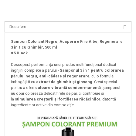
Descriere
Sampon Colorant Negru, Acoperire Fire Albe, Regenerare
3 in 1 cu Ghimbir, 500 ml
#5 Black
Descoperă performanța unui produs multifuncțional dedicat
îngrijirii complete a părului -
Șamponul 3 în 1 pentru colorarea
părului negru, anti-cădere și regenerare
, cu o formulă
îmbogățită cu
extract de ghimbir și ginseng
. Creat special
pentru a oferi
culoare vibrantă semipermanentă
, șamponul
nu doar colorează delicat firele de păr, ci contribuie și
la
stimularea creșterii și fortifierea rădăcinilor
, datorită
ingredientelor active din compoziție.