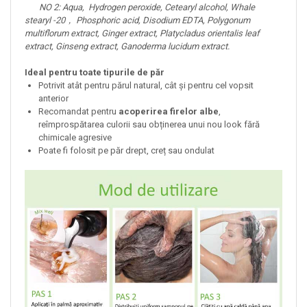
NO 2: Aqua, Hydrogen peroxide, Cetearyl alcohol, Whale
stearyl -20， Phosphoric acid, Disodium EDTA, Polygonum
multiflorum extract, Ginger extract, Platycladus orientalis leaf
extract, Ginseng extract, Ganoderma lucidum extract.
Ideal pentru toate tipurile de păr
Potrivit atât pentru părul natural, cât și pentru cel vopsit
anterior
Recomandat pentru
acoperirea firelor albe
,
reîmprospătarea culorii sau obținerea unui nou look fără
chimicale agresive
Poate fi folosit pe păr drept, creț sau ondulat