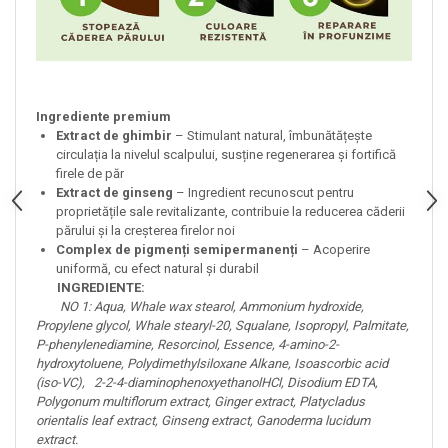
Ingrediente premium
Extract de ghimbir
– Stimulant natural, îmbunătățește
circulația la nivelul scalpului, susține regenerarea și fortifică
firele de păr
Extract de ginseng
– Ingredient recunoscut pentru
proprietățile sale revitalizante, contribuie la reducerea căderii
părului și la creșterea firelor noi
Complex de pigmenți semipermanenți
– Acoperire
uniformă, cu efect natural și durabil
INGREDIENTE:
NO 1: Aqua, Whale wax stearol, Ammonium hydroxide,
Propylene glycol, Whale stearyl-20, Squalane, Isopropyl, Palmitate,
P-phenylenediamine, Resorcinol, Essence, 4-amino-2-
hydroxytoluene, Polydimethylsiloxane Alkane, Isoascorbic acid
(iso-VC), 2-2-4-diaminophenoxyethanolHCl, Disodium EDTA,
Polygonum multiflorum extract, Ginger extract, Platycladus
orientalis leaf extract, Ginseng extract, Ganoderma lucidum
extract.