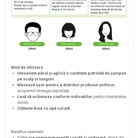
Mod de utilizare
Umezește părul și aplică o cantitate potrivită de șampon
pe scalp și lungimi
.
Masează ușor pentru a distribui produsul uniform
,
acoperind întreaga suprafață.
Lasă să acționeze conform indicațiilor
pentru intensitatea
dorită.
Clătește bine cu apă curată
.
Beneficii esentiale:
Colorare semipermanentă rapidă și uniformă
, direct din