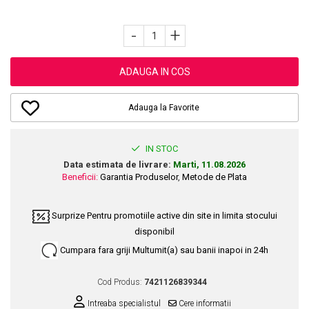
Dupa Plaja
Tus de Ochi
Buze
Volum
Unghii
Antirid
Intensificatoare
Rimel
Seturi Rujuri / Glossuri
Ingrijire par
Plasturi Pentru Cicatrici
-
+
Contur de Ochi
Pigmenti Machiaj
Fiole
Bureti de Baie
Creme de Noapte
Solutii Ingrijire Gene
Serum-Elixir
Creme de Zi
Creme Ingrijire Cicatrici
ADAUGA IN COS
Gene False
Uleiuri
Plasturi Antirid
Exfolianti / Scrub / Plasturi
Gene False
Vopsea de Par
Serum / Elixir
Adauga la Favorite
Glittere Ochi / Ten si Sclipici
Nuantatoare
Imperfectiuni
Sprancene
Vopsele
Iritatii
IN STOC
Creion Sprancene
Styling
Data estimata de livrare:
Marti, 11.08.2026
Matifiant si Purifiant
Fard si Pudra de Sprancene
Beneficii:
Garantia Produselor
,
Metode de Plata
Fixativ
Matifiere
Gel Sprancene
Gel si Ceara
Spray Fixare Machiaj
Mascara pentru Sprancene
Surprize
Pentru promotiile active din site in limita stocului
Spuma
Roseata
Vopsea Sprancene
disponibil
Perii de Par si Piepteni
Pete
Cumpara fara griji
Multumit(a) sau banii inapoi in 24h
Buze
Creion Contur
Ingrijire Gene
Cod Produs:
7421126839344
Lipgloss / Luciu buze
Intreaba specialistul
Cere informatii
Ruj