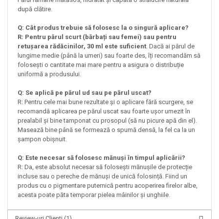
după clătire.
Q: Cât produs trebuie să folosesc la o singură aplicare?
R: Pentru părul scurt (bărbați sau femei) sau pentru
retușarea rădăcinilor, 30 ml este suficient
. Dacă ai părul de
lungime medie (până la umeri) sau foarte des, îți recomandăm să
folosești o cantitate mai mare pentru a asigura o distribuție
uniformă a produsului.
Q: Se aplică pe părul ud sau pe părul uscat?
R: Pentru cele mai bune rezultate și o aplicare fără scurgere, se
recomandă aplicarea pe părul uscat sau foarte ușor umezit în
prealabil și bine tamponat cu prosopul (să nu picure apă din el).
Masează bine până se formează o spumă densă, la fel ca la un
șampon obișnuit.
Q: Este necesar să folosesc mănuși în timpul aplicării?
R: Da, este absolut necesar să folosești mănușile de protecție
incluse sau o pereche de mănuși de unică folosință. Fiind un
produs cu o pigmentare puternică pentru acoperirea firelor albe,
acesta poate păta temporar pielea mâinilor și unghiile.
Review-uri Clienti
(1)