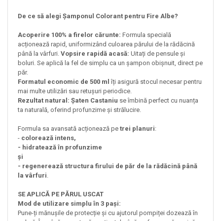
De ce să alegi Șamponul Colorant pentru Fire Albe?
Acoperire 100% a firelor cărunte:
Formula specială
acționează rapid, uniformizând culoarea părului de la rădăcină
până la vârfuri.
Vopsire rapidă acasă:
Uitați de pensule și
boluri. Se aplică la fel de simplu ca un șampon obișnuit, direct pe
păr.
Formatul economic de 500 ml
îți asigură stocul necesar pentru
mai multe utilizări sau retușuri periodice.
Rezultat natural: Șaten Castaniu
se îmbină perfect cu nuanța
ta naturală, oferind profunzime și strălucire.
Formula sa avansată acționează pe
trei planuri
:
-
colorează intens,
- hidratează în profunzime
și
- regenerează structura firului de păr de la rădăcină până
la vârfuri
.
SE APLICĂ PE PĂRUL USCAT
Mod de utilizare simplu în 3 pași:
Pune-ți mănușile de protecție și cu ajutorul pompiței dozează în