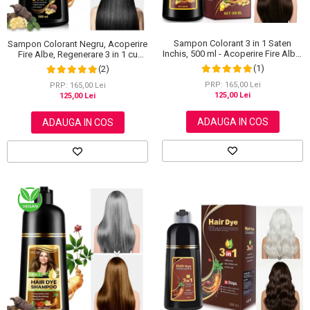
Sampon Colorant 3 in 1 Saten
Sampon Colorant Negru, Acoperire
Inchis, 500 ml - Acoperire Fire Albe,
Fire Albe, Regenerare 3 in 1 cu
Hranire si Anti-Cadere
Ghimbir, 500 ml
(1)
(2)
PRP: 165,00 Lei
PRP: 165,00 Lei
125,00 Lei
125,00 Lei
ADAUGA IN COS
ADAUGA IN COS