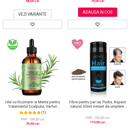
68,00 Lei
79,00 Lei
ADAUGA IN COS
VEZI VARIANTE
Ulei cu Rozmarin si Menta pentru
Fibre pentru par rar, Pudra, Aspect
Tratamentul Scalpului, Varfuri
natural, Efect instant de umplere,
Despicate si Cresterea Parului,
Aliver, 27.5 g
(1)
NIFEISHI®, 60 ml
PRP: 155,00 Lei
PRP: 109,00 Lei
119,00 Lei
79,90 Lei