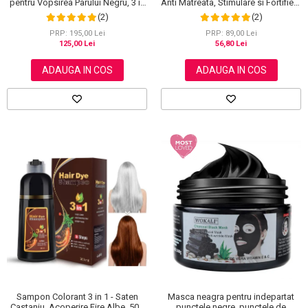
pentru Vopsirea Parului Negru, 3 in
Anti Matreata, Stimulare si Fortifiere
1, Acoperire Fire Albe, 500 ml
cu Rozmarin Organic, 100% Natural,
(2)
(2)
Aliver 60 g
PRP: 195,00 Lei
PRP: 89,00 Lei
125,00 Lei
56,80 Lei
ADAUGA IN COS
ADAUGA IN COS
Masca neagra pentru indepartat
Sampon Colorant 3 in 1 - Saten
punctele negre, punctele de
Castaniu, Acoperire Fire Albe, 500