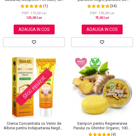
grasime, efect anti-rid, Wokali cu
ml
(34)
(1)
carbune activ, 300 g
PRP: 135,00 Lei
PRP: 175,00 Lei
75,00 Lei
125,00 Lei
ADAUGA IN COS
ADAUGA IN COS
Stoc epuizat
Crema Concentrata cu Venin de
Sampon pentru Regenerarea
Albine pentru Indepartarea Negilor,
Parului cu Ghimbir Organic, 100%
Petelor, Alunitelor, 100% Naturala,
Natural, 60 g
(4)