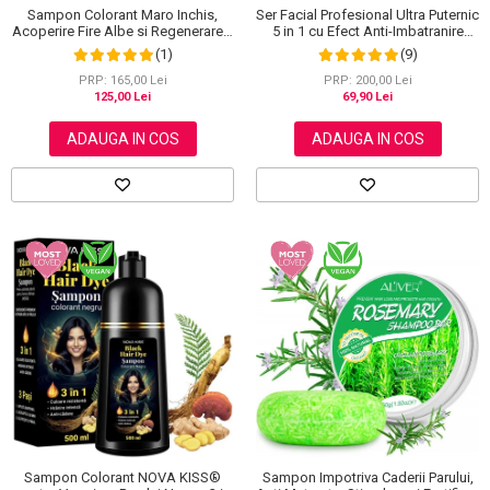
Sampon Colorant Maro Inchis,
Ser Facial Profesional Ultra Puternic
Acoperire Fire Albe si Regenerare 3
5 in 1 cu Efect Anti-Imbatranire
in 1, #5 Dark Coffee, 500 ml
NOVA KISS®, 30 ml
(1)
(9)
PRP: 165,00 Lei
PRP: 200,00 Lei
125,00 Lei
69,90 Lei
ADAUGA IN COS
ADAUGA IN COS
Sampon Colorant NOVA KISS®
Sampon Impotriva Caderii Parului,