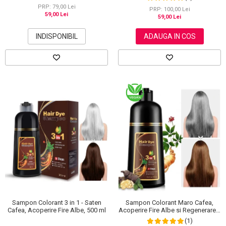
30 g
PRP: 79,00 Lei
PRP: 100,00 Lei
59,00 Lei
59,00 Lei
INDISPONIBIL
ADAUGA IN COS
Sampon Colorant 3 in 1 - Saten
Sampon Colorant Maro Cafea,
Cafea, Acoperire Fire Albe, 500 ml
Acoperire Fire Albe si Regenerare 3
in 1, #4 Coffee, 500 ml
(1)