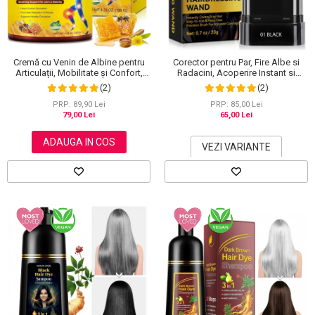
Scrub / Balsam de buze
Netestate pe Animale
Cremă cu Venin de Albine pentru
Corector pentru Par, Fire Albe si
Articulații, Mobilitate și Confort,
Radacini, Acoperire Instant si
120 g
Rezistenta la Transfer, 20 g
(2)
(2)
PRP: 89,90 Lei
PRP: 85,00 Lei
79,00 Lei
65,00 Lei
ADAUGA IN COS
VEZI VARIANTE