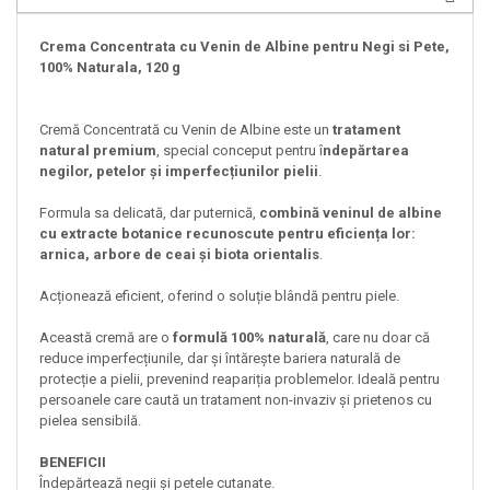
Crema Concentrata cu Venin de Albine pentru Negi si Pete,
100% Naturala, 120 g
Cremă Concentrată cu Venin de Albine este un
tratament
natural premium
, special conceput pentru î
ndepărtarea
negilor, petelor și imperfecțiunilor pielii
.
Formula sa delicată, dar puternică,
combină veninul de albine
cu extracte botanice recunoscute pentru eficiența lor:
arnica, arbore de ceai și biota orientalis
.
Acționează eficient, oferind o soluție blândă pentru piele.
Această cremă are o
formulă 100% naturală
, care nu doar că
reduce imperfecțiunile, dar și întărește bariera naturală de
protecție a pielii, prevenind reapariția problemelor. Ideală pentru
persoanele care caută un tratament non-invaziv și prietenos cu
pielea sensibilă.
BENEFICII
Îndepărtează negii și petele cutanate.