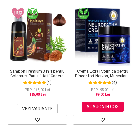
Sampon Premium 3 in 1 pentru
Crema Extra Puternica pentru
Colorarea Parului, Anti Cadere,
Disconfort Nervos, Muscular si
Regenerare cu Ghimbir si
Articular, 120 g
(1)
(4)
Ginseng, 500 ml, #3 Saten inchis
(Dark Brown)
PRP: 165,00 Lei
PRP: 95,00 Lei
125,00 Lei
89,00 Lei
ADAUGA IN COS
VEZI VARIANTE