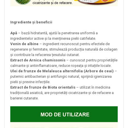
Ingrediente și beneficii
Apă
– bază hidratantă, ajută la penetrarea uniformă a
ingredientelor active și la menținerea pielii catifelate.
Venin de albine
– ingredient recunoscut pentru efectele de
regenerare și fermitate, stimulează producția naturală de colagen
și contribuie la refacerea țesutului cutanat.
Extract de Arnica chamissonis
– cunoscut pentru proprietățile
calmante și antiinflamatoare, reduce roșeața și iritațiile locale.
Ulei de frunze de Melaleuca alternifolia (Arbore de ceai)
–
puternic antibacterian și antifungic natural, sprijină igienizarea
pielii și previne infecțiile.
Extract de frunze de Biota orientalis
– utilizat în medicina
tradițională asiatică, are proprietăți cicatrizante și de refacere a
barierei cutanate.