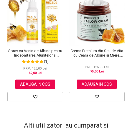
Spray cu Venin de Albine pentru
Crema Premium din Seu de Vita
Indepartarea Alunitelor si
cu Ceara de Albine si Miere,
Negilor, NOVA KISS®, 60 ml
100% Naturala, Regenerare
(1)
Profunda, NOVA KISS®, 120 g
PRP: 125,00 Lei
PRP: 125,00 Lei
75,00 Lei
69,00 Lei
ADAUGA IN COS
ADAUGA IN COS
Alti utilizatori au cumparat si