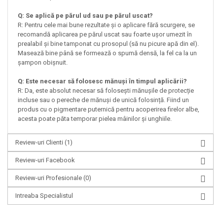
Q: Se aplică pe părul ud sau pe părul uscat?
R: Pentru cele mai bune rezultate și o aplicare fără scurgere, se
recomandă aplicarea pe părul uscat sau foarte ușor umezit în
prealabil și bine tamponat cu prosopul (să nu picure apă din el).
Masează bine până se formează o spumă densă, la fel ca la un
șampon obișnuit.
Q: Este necesar să folosesc mănuși în timpul aplicării?
R: Da, este absolut necesar să folosești mănușile de protecție
incluse sau o pereche de mănuși de unică folosință. Fiind un
produs cu o pigmentare puternică pentru acoperirea firelor albe,
acesta poate păta temporar pielea mâinilor și unghiile.
Review-uri Clienti
(1)
Review-uri Facebook
Review-uri Profesionale
(0)
Intreaba Specialistul