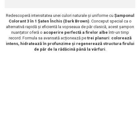
Scrub / Balsam de buze
Redescoperă intensitatea unei culori naturale și uniforme cu
Șamponul
Netestate pe Animale
Colorant 3 în 1 Șaten Închis
(Dark Brown)
. Conceput special ca o
alternativă rapidă și eficientă la vopseaua de păr clasică, acest șampon
nuanțator oferă o
acoperire perfectă a firelor albe
într-un timp
record. Formula sa avansată acționează pe
trei planuri
:
colorează
intens, hidratează în profunzime și regenerează structura firului
de păr de la rădăcină până la vârfuri
.