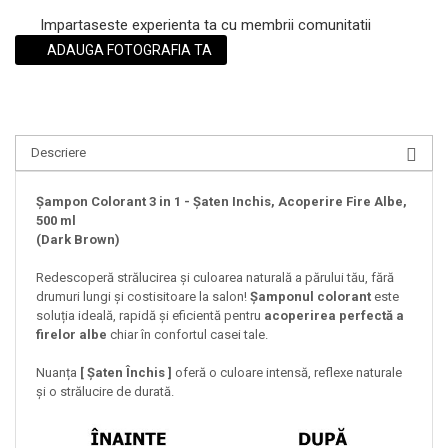
Impartaseste experienta ta cu membrii comunitatii
ADAUGA FOTOGRAFIA TA
Descriere
Șampon Colorant 3 in 1 - Șaten Inchis, Acoperire Fire Albe,
500 ml
(Dark Brown)
Redescoperă strălucirea și culoarea naturală a părului tău, fără
drumuri lungi și costisitoare la salon!
Șamponul colorant
este
soluția ideală, rapidă și eficientă pentru
acoperirea perfectă a
firelor albe
chiar în confortul casei tale.
Nuanța
[ Șaten Închis ]
oferă o culoare intensă, reflexe naturale
și o strălucire de durată.