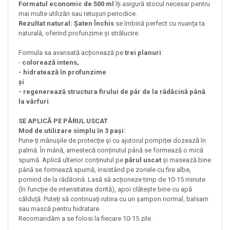
Formatul economic de 500 ml
îți asigură stocul necesar pentru
mai multe utilizări sau retușuri periodice.
Rezultat natural: Șaten Închis
se îmbină perfect cu nuanța ta
naturală, oferind profunzime și strălucire.
Formula sa avansată acționează pe
trei planuri
:
-
colorează intens,
- hidratează în profunzime
și
- regenerează structura firului de păr de la rădăcină până
la vârfuri
.
SE APLICĂ PE PĂRUL USCAT
Mod de utilizare simplu în 3 pași:
Pune-ți mănușile de protecție și cu ajutorul pompiței dozează în
palmă. În mână, amestecă conținutul până se formează o mică
spumă. Aplică ulterior conținutul pe
părul uscat
și masează bine
până se formează spumă, insistând pe zonele cu fire albe,
pornind de la rădăcină. Lasă să acționeze timp de 10-15 minute
(în funcție de intensitatea dorită), apoi clătește bine cu apă
călduță. Puteți să continuați rutina cu un șampon normal, balsam
sau mască pentru hidratare.
Recomandăm a se folosi la fiecare 10-15 zile.