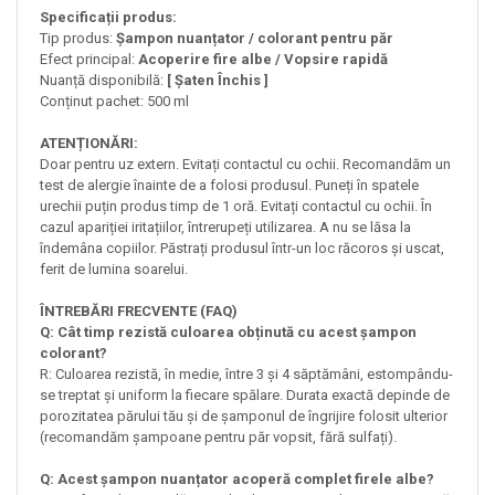
Specificații produs:
Tip produs:
Șampon nuanțator / colorant pentru păr
Efect principal:
Acoperire fire albe / Vopsire rapidă
Nuanță disponibilă:
[ Șaten Închis ]
Conținut pachet: 500 ml
ATENȚIONĂRI:
Doar pentru uz extern. Evitați contactul cu ochii. Recomandăm un
test de alergie înainte de a folosi produsul. Puneți în spatele
urechii puțin produs timp de 1 oră. Evitați contactul cu ochii. În
cazul apariției iritațiilor, întrerupeți utilizarea. A nu se lăsa la
îndemâna copiilor. Păstrați produsul într-un loc răcoros și uscat,
ferit de lumina soarelui.
ÎNTREBĂRI FRECVENTE (FAQ)
Q: Cât timp rezistă culoarea obținută cu acest șampon
colorant?
R: Culoarea rezistă, în medie, între 3 și 4 săptămâni, estompându-
se treptat și uniform la fiecare spălare. Durata exactă depinde de
porozitatea părului tău și de șamponul de îngrijire folosit ulterior
(recomandăm șampoane pentru păr vopsit, fără sulfați).
Q: Acest șampon nuanțator acoperă complet firele albe?