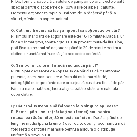
R: Da, formula specială a setului de șampon colorant este creată
special pentru o acoperire de 100% a firelor albe și cărunte.
Pigmenții acționează rapid și uniform de la rădăcină până la
vârfuri, oferind un aspect natural.
Q: Cât timp trebuie să las șamponul să acționeze pe păr?
R: Timpul standard de acționare este de 10-15 minute. Dacă ai un
fir de păr mai gros, foarte rigid sau un procent mare de fire albe,
poți lăsa șamponul să acționeze până la 20 de minute pentru a
obține o nuanță mai intensă și o acoperire perfectă.
Q: Șamponul colorant atacă sau usucă părul?
R: Nu. Spre deosebire de vopseaua de păr clasică cu amoniac
puternic, acest șampon are o formulă mult mai blândă,
îmbogățită cu ingrediente care protejează structura firului de păr.
Părul rămâne mătăsos, hidratat și capătă o strălucire naturală
după clătire.
Q: Cât produs trebuie să folosesc la o singură aplicare?
R: Pentru părul scurt (bărbați sau femei) sau pentru
retușarea rădăcinilor, 30 ml este suficient
. Dacă ai părul de
lungime medie (până la umeri) sau foarte des, îți recomandăm să
folosești o cantitate mai mare pentru a asigura o distribuție
uniformă a produsului.