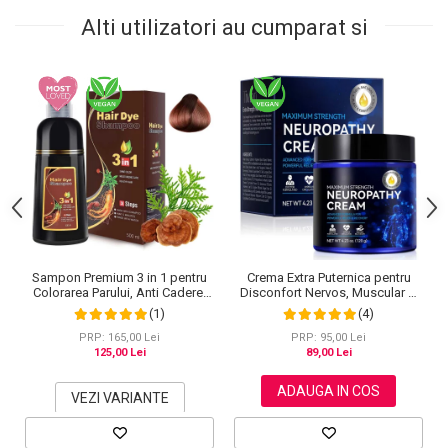
Alti utilizatori au cumparat si
Sampon Premium 3 in 1 pentru
Crema Extra Puternica pentru
Colorarea Parului, Anti Cadere,
Disconfort Nervos, Muscular si
Regenerare cu Ghimbir si
Articular, 120 g
(1)
(4)
Ginseng, 500 ml, #3 Saten inchis
(Dark Brown)
PRP: 165,00 Lei
PRP: 95,00 Lei
125,00 Lei
89,00 Lei
ADAUGA IN COS
VEZI VARIANTE