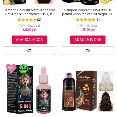
Sampon Colorant Maro, Acoperire
Sampon Colorant NOVA KISS®
Fire Albe si Regenerare 3 in 1, #2
pentru Vopsirea Parului Negru, 3 in
Brown, 500 ml
1, Acoperire Fire Albe, 500 ml
(2)
(2)
PRP: 165,00 Lei
PRP: 195,00 Lei
125,00 Lei
125,00 Lei
ADAUGA IN COS
ADAUGA IN COS