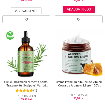
68,00 Lei
79,00 Lei
ADAUGA IN COS
VEZI VARIANTE
Ulei cu Rozmarin si Menta pentru
Crema Premium din Seu de Vita cu
Tratamentul Scalpului, Varfuri
Ceara de Albine si Miere, 100%
Despicate si Cresterea Parului,
Naturala, Regenerare Profunda,
(1)
NIFEISHI®, 60 ml
NOVA KISS®, 120 g
PRP: 125,00 Lei
PRP: 109,00 Lei
75,00 Lei
79,90 Lei