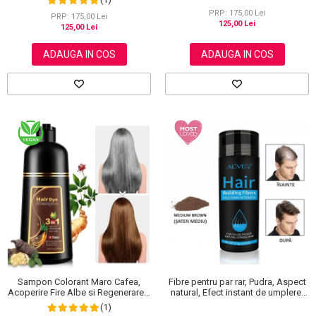
PRP: 175,00 Lei
PRP: 175,00 Lei
125,00 Lei
125,00 Lei
ADAUGA IN COS
ADAUGA IN COS
Sampon Colorant Maro Cafea,
Fibre pentru par rar, Pudra, Aspect
Acoperire Fire Albe si Regenerare 3
natural, Efect instant de umplere,
in 1, #4 Coffee, 500 ml
Aliver, 27.5 g
(1)