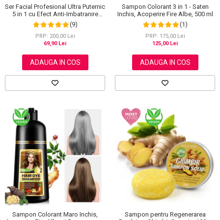
Ser Facial Profesional Ultra Puternic
Sampon Colorant 3 in 1 - Saten
5 in 1 cu Efect Anti-Imbatranire
Inchis, Acoperire Fire Albe, 500 ml
NOVA KISS®, 30 ml
(9)
(1)
PRP: 200,00 Lei
PRP: 175,00 Lei
69,90 Lei
125,00 Lei
ADAUGA IN COS
ADAUGA IN COS
Sampon Colorant Maro Inchis,
Sampon pentru Regenerarea