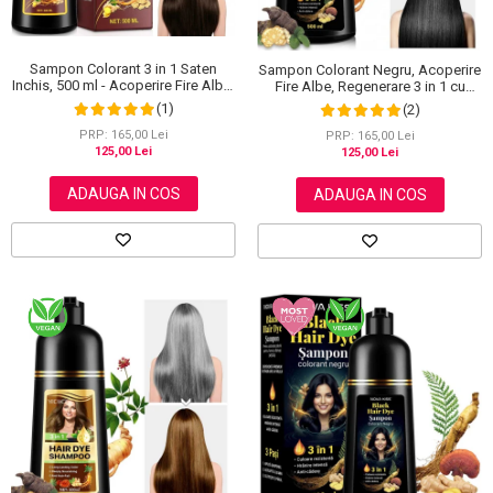
Sampon Colorant 3 in 1 Saten
Sampon Colorant Negru, Acoperire
Inchis, 500 ml - Acoperire Fire Albe,
Fire Albe, Regenerare 3 in 1 cu
Hranire si Anti-Cadere
Ghimbir, 500 ml
(1)
(2)
PRP: 165,00 Lei
PRP: 165,00 Lei
125,00 Lei
125,00 Lei
ADAUGA IN COS
ADAUGA IN COS