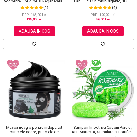
Acoperire Fire Albe si Regenerare 3
Parului cu Ghimbir Organic, 100%
in 1, #5 Dark Coffee, 500 ml
Natural, 60 g
(1)
(4)
PRP: 165,00 Lei
PRP: 100,00 Lei
125,00 Lei
59,00 Lei
ADAUGA IN COS
ADAUGA IN COS
Sampon Impotriva Caderii Parului,
Masca neagra pentru indepartat
Anti Matreata, Stimulare si Fortifiere
punctele negre, punctele de
cu Rozmarin Organic, 100% Natural,
grasime, efect anti-rid, Wokali cu