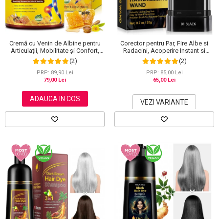
Scrub / Balsam de buze
Netestate pe Animale
Cremă cu Venin de Albine pentru
Corector pentru Par, Fire Albe si
Articulații, Mobilitate și Confort,
Radacini, Acoperire Instant si
120 g
Rezistenta la Transfer, 20 g
(2)
(2)
PRP: 89,90 Lei
PRP: 85,00 Lei
79,00 Lei
65,00 Lei
ADAUGA IN COS
VEZI VARIANTE