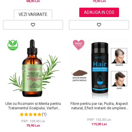
68,00 Lei
79,00 Lei
ADAUGA IN COS
VEZI VARIANTE
Ulei cu Rozmarin si Menta pentru
Fibre pentru par rar, Pudra, Aspect
Tratamentul Scalpului, Varfuri
natural, Efect instant de umplere,
Despicate si Cresterea Parului,
Aliver, 27.5 g
(1)
NIFEISHI®, 60 ml
PRP: 155,00 Lei
PRP: 109,00 Lei
119,00 Lei
79,90 Lei