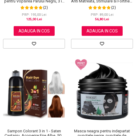
pentru Vopsirea Parului Negru, 3 in
Anti Matreata, Stimulare si Fortifiere
1, Acoperire Fire Albe, 500 ml
cu Rozmarin Organic, 100% Natural,
(2)
(2)
Aliver 60 g
PRP: 195,00 Lei
PRP: 89,00 Lei
125,00 Lei
56,80 Lei
ADAUGA IN COS
ADAUGA IN COS
Masca neagra pentru indepartat
Sampon Colorant 3 in 1 - Saten
punctele negre, punctele de
Castaniu, Acoperire Fire Albe, 500