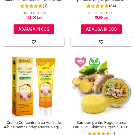
grasime, efect anti-rid, Wokali cu
ml
(34)
(1)
carbune activ, 300 g
PRP: 135,00 Lei
PRP: 175,00 Lei
75,00 Lei
125,00 Lei
ADAUGA IN COS
ADAUGA IN COS
Crema Concentrata cu Venin de
Sampon pentru Regenerarea
Albine pentru Indepartarea Negilor,
Parului cu Ghimbir Organic, 100%
Petelor, Alunitelor, 100% Naturala,
Natural, 60 g
(4)