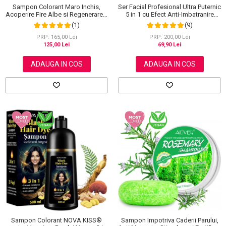
Sampon Colorant Maro Inchis,
Ser Facial Profesional Ultra Puternic
Acoperire Fire Albe si Regenerare 3
5 in 1 cu Efect Anti-Imbatranire
in 1, #5 Dark Coffee, 500 ml
NOVA KISS®, 30 ml
(1)
(9)
PRP: 165,00 Lei
PRP: 200,00 Lei
125,00 Lei
69,90 Lei
ADAUGA IN COS
ADAUGA IN COS
Sampon Colorant NOVA KISS®
Sampon Impotriva Caderii Parului,