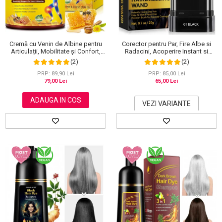
Scrub / Balsam de buze
Netestate pe Animale
Cremă cu Venin de Albine pentru
Corector pentru Par, Fire Albe si
Articulații, Mobilitate și Confort,
Radacini, Acoperire Instant si
120 g
Rezistenta la Transfer, 20 g
(2)
(2)
PRP: 89,90 Lei
PRP: 85,00 Lei
79,00 Lei
65,00 Lei
ADAUGA IN COS
VEZI VARIANTE