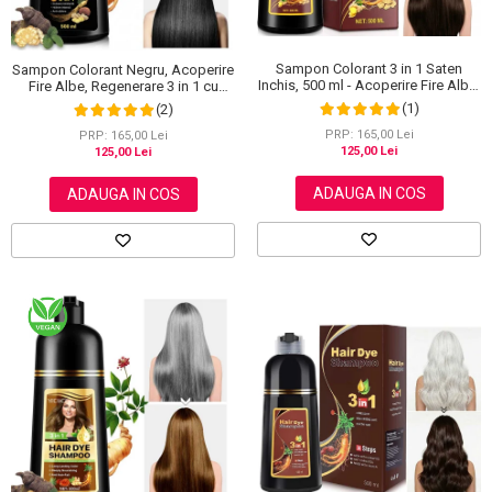
Sampon Colorant 3 in 1 Saten
Sampon Colorant Negru, Acoperire
Inchis, 500 ml - Acoperire Fire Albe,
Fire Albe, Regenerare 3 in 1 cu
Hranire si Anti-Cadere
Ghimbir, 500 ml
(1)
(2)
PRP: 165,00 Lei
PRP: 165,00 Lei
125,00 Lei
125,00 Lei
ADAUGA IN COS
ADAUGA IN COS