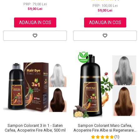
30 g
PRP: 79,00 Lei
PRP: 100,00 Lei
59,00 Lei
59,00 Lei
ADAUGA IN COS
ADAUGA IN COS
Sampon Colorant 3 in 1 - Saten
Sampon Colorant Maro Cafea,
Cafea, Acoperire Fire Albe, 500 ml
Acoperire Fire Albe si Regenerare 3
in 1, #4 Coffee, 500 ml
(1)