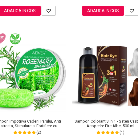
ADAUGA IN COS
ADAUGA IN COS
pon Impotriva Caderii Parului, Anti
Sampon Colorant 3 in 1 - Saten Cast
atreata, Stimulare si Fortifiere cu
Acoperire Fire Albe, 500 ml
in Organic, 100% Natural, Aliver 60 g
(2)
(1)