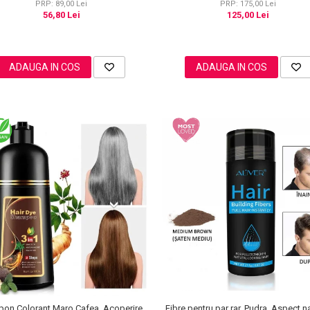
PRP: 89,00 Lei
PRP: 175,00 Lei
56,80 Lei
125,00 Lei
ADAUGA IN COS
ADAUGA IN COS
Fibre pentru par rar, Pudra, Aspect na
on Colorant Maro Cafea, Acoperire