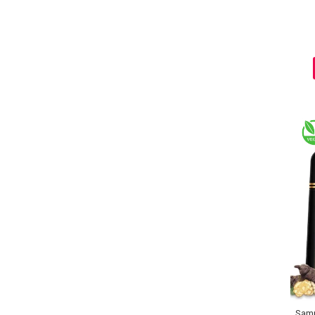
Baie si Relaxare
Sapunuri
Saruri si Perle
Uleiuri
Creme si Lotiuni
Samp