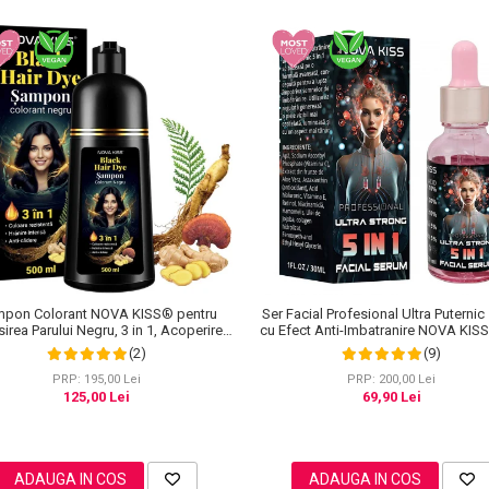
pon Colorant NOVA KISS® pentru
Ser Facial Profesional Ultra Puternic 
irea Parului Negru, 3 in 1, Acoperire
cu Efect Anti-Imbatranire NOVA KIS
Fire Albe, 500 ml
ml
(2)
(9)
PRP: 195,00 Lei
PRP: 200,00 Lei
125,00 Lei
69,90 Lei
ADAUGA IN COS
ADAUGA IN COS