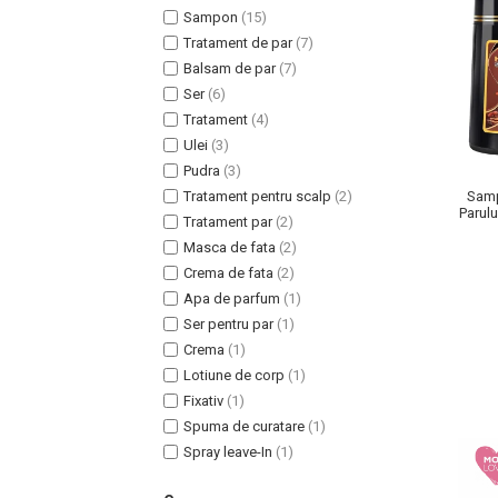
Sampon
(15)
Tratament de par
(7)
Balsam de par
(7)
Ser
(6)
Tratament
(4)
Uleiuri pentru Par
Ulei
(3)
Uleiuri pentru Corp
Pudra
(3)
Uleiuri Unghii / Cuticule
Tratament pentru scalp
(2)
Samp
Uleiuri pentru Ten
Parulu
Tratament par
(2)
si G
Uleiuri Esentiale
Masca de fata
(2)
INGRIJIRE TEN
Crema de fata
(2)
Apa de parfum
(1)
Ser pentru par
(1)
Crema
(1)
Lotiune de corp
(1)
Fixativ
(1)
Spuma de curatare
(1)
Spray leave-In
(1)