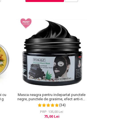
i cu
Masca neagra pentru indepartat punctele
0 g
negre, punctele de grasime, efect anti-rid,
Wokali cu carbune activ, 300 g
(34)
PRP: 135,00 Lei
75,00 Lei