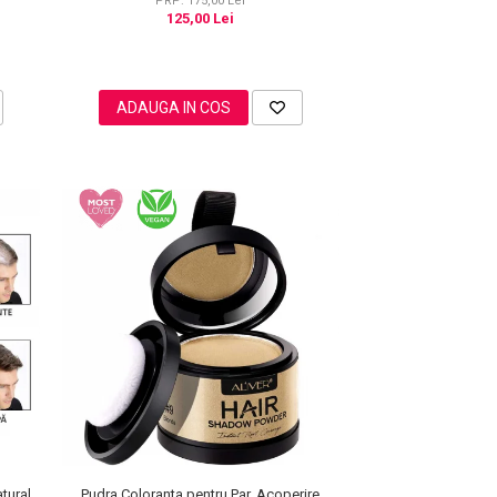
PRP: 175,00 Lei
125,00 Lei
ADAUGA IN COS
tural,
Pudra Coloranta pentru Par, Acoperire