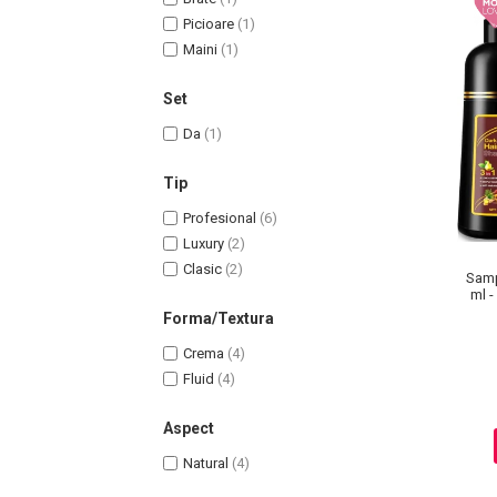
Lotiune Tonica
Picioare
(1)
Hidratare
Maini
(1)
Contur de Ochi
Creme de Noapte
Set
Creme de Zi
Da
(1)
Serum / Elixir
Antirid
Tip
Contur de Ochi
Profesional
(6)
Creme de Noapte
Luxury
(2)
Creme de Zi
Clasic
(2)
Samp
Plasturi Antirid
ml -
Forma/Textura
Serum / Elixir
Imperfectiuni
Crema
(4)
Iritatii
Fluid
(4)
Matifiant si Purifiant
Aspect
Matifiere
Natural
(4)
Spray Fixare Machiaj
Roseata