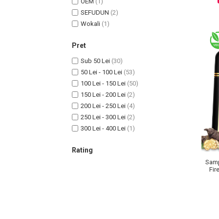
OEM
(1)
SEFUDUN
(2)
Wokali
(1)
Sampoane Colorante
Pret
Sampon
Sub 50 Lei
(30)
Anti-Cadere
50 Lei - 100 Lei
(53)
Anti-Matreata
100 Lei - 150 Lei
(50)
Par Cret
150 Lei - 200 Lei
(2)
Par Gras
200 Lei - 250 Lei
(4)
Par Normal
250 Lei - 300 Lei
(2)
300 Lei - 400 Lei
(1)
Par Uscat / Deteriorat
Par Vopsit
Rating
Balsam si Masca
Samp
Indreptare
Fir
Par Vopsit
Regenerare
Stralucire
Volum