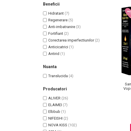
Beneficii
Pete
Hidratant
(7)
Ingrijire Gene
Regenerare
(5)
PAR
Anti-imbatranire
(3)
Fortifiant
(2)
Corectarea imperfectiunilor
(2)
Anticicatrici
(1)
Antirid
(1)
Nuanta
Translucida
(4)
Sam
Vops
Producatori
ALIVER
(26)
ELAIMEI
(7)
Elbbub
(1)
NIFEISHI
(2)
NOVA KISS
(102)