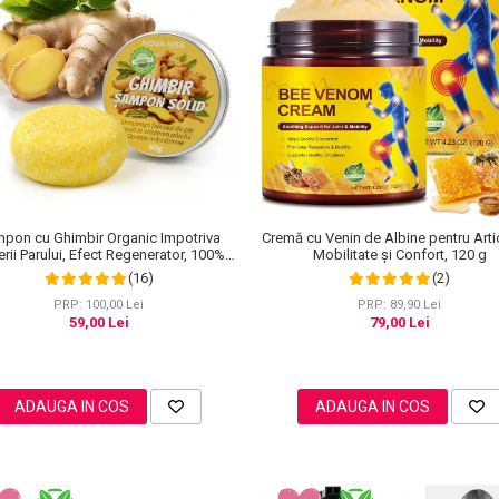
Cremă cu Venin de Albine pentru Artic
pon cu Ghimbir Organic Impotriva
Mobilitate și Confort, 120 g
rii Parului, Efect Regenerator, 100%
Natural, NOVA KISS® 60 g
(2)
(16)
PRP: 89,90 Lei
PRP: 100,00 Lei
79,00 Lei
59,00 Lei
ADAUGA IN COS
ADAUGA IN COS