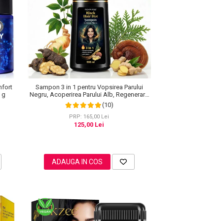
nfort
Sampon 3 in 1 pentru Vopsirea Parului
0 g
Negru, Acoperirea Parului Alb, Regenerare
cu Ghimbir, 500 ml
(10)
PRP: 165,00 Lei
125,00 Lei
ADAUGA IN COS