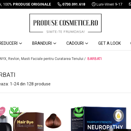
ei, 100%
PRODUSE ORIGINALE
0730.091.618
Luni-Vineri 9-17
REDUCERI
BRANDURI
CADOURI
GET A LOOK
 NYX, Revlon, Masti Faciale pentru Curatarea Tenului /
BARBATI
RBATI
eaza:
1-
24
din
128
produse