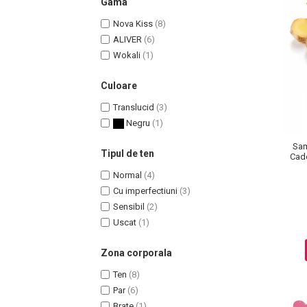
Gama
Nova Kiss
(8)
ALIVER
(6)
Wokali
(1)
Culoare
Translucid
(3)
Negru
(1)
Sam
Tipul de ten
Cade
Masaj Facial si Drenaj Limfatic
Normal
(4)
Exfolianti si Masti
Cu imperfectiuni
(3)
Gomaj si Exfoliere
Sensibil
(2)
Masti
Uscat
(1)
Plasturi ochi / nas / frunte
Zona corporala
Produse Curatare Ten
Ten
(8)
Demachiant si Apa Micelara
Par
(6)
Gel de Curatare
Brate
(1)