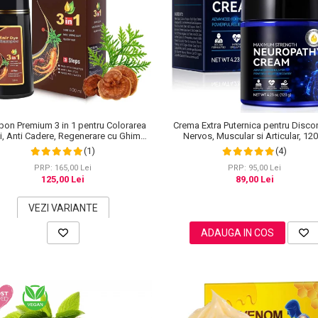
on Premium 3 in 1 pentru Colorarea
Crema Extra Puternica pentru Disco
i, Anti Cadere, Regenerare cu Ghimbir
Nervos, Muscular si Articular, 12
inseng, 500 ml, #3 Saten inchis (Dark
(1)
(4)
Brown)
PRP: 165,00 Lei
PRP: 95,00 Lei
125,00 Lei
89,00 Lei
VEZI VARIANTE
ADAUGA IN COS