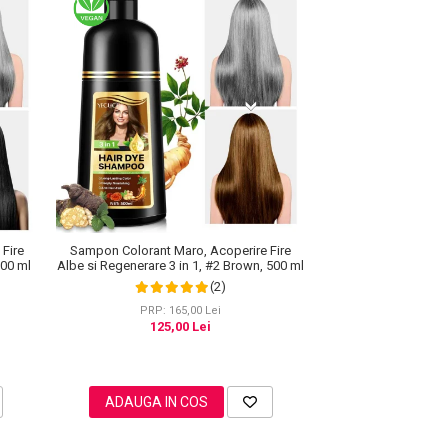
Fire
Sampon Colorant Maro, Acoperire Fire
500 ml
Albe si Regenerare 3 in 1, #2 Brown, 500 ml
(2)
PRP: 165,00 Lei
125,00 Lei
ADAUGA IN COS