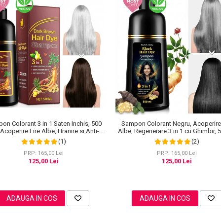
on Colorant 3 in 1 Saten Inchis, 500
Sampon Colorant Negru, Acoperire 
 Acoperire Fire Albe, Hranire si Anti-
Albe, Regenerare 3 in 1 cu Ghimbir, 
Cadere
(1)
(2)
PRP: 165,00 Lei
PRP: 165,00 Lei
125,00 Lei
125,00 Lei
ADAUGA IN COS
ADAUGA IN COS