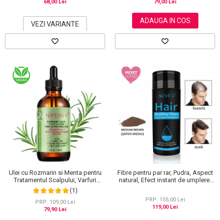
68,00 Lei
79,00 Lei
ADAUGA IN COS
VEZI VARIANTE
Ulei cu Rozmarin si Menta pentru
Fibre pentru par rar, Pudra, Aspect
Tratamentul Scalpului, Varfuri
natural, Efect instant de umplere,
Despicate si Cresterea Parului,
Aliver, 27.5 g
(1)
NIFEISHI®, 60 ml
PRP: 155,00 Lei
PRP: 109,00 Lei
119,00 Lei
79,90 Lei