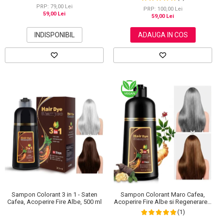
30 g
PRP: 79,00 Lei
PRP: 100,00 Lei
59,00 Lei
59,00 Lei
INDISPONIBIL
ADAUGA IN COS
Sampon Colorant 3 in 1 - Saten
Sampon Colorant Maro Cafea,
Cafea, Acoperire Fire Albe, 500 ml
Acoperire Fire Albe si Regenerare 3
in 1, #4 Coffee, 500 ml
(1)