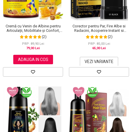
Scrub / Balsam de buze
Netestate pe Animale
Cremă cu Venin de Albine pentru
Corector pentru Par, Fire Albe si
Articulații, Mobilitate și Confort,
Radacini, Acoperire Instant si
120 g
Rezistenta la Transfer, 20 g
(2)
(2)
PRP: 89,90 Lei
PRP: 85,00 Lei
79,00 Lei
65,00 Lei
ADAUGA IN COS
VEZI VARIANTE