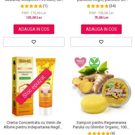
grasime, efect anti-rid, Wokali cu
ml
(34)
(1)
carbune activ, 300 g
PRP: 135,00 Lei
PRP: 175,00 Lei
75,00 Lei
125,00 Lei
ADAUGA IN COS
ADAUGA IN COS
Stoc epuizat
Crema Concentrata cu Venin de
Sampon pentru Regenerarea
Albine pentru Indepartarea Negilor,
Parului cu Ghimbir Organic, 100%
Petelor, Alunitelor, 100% Naturala,
Natural, 60 g
(4)