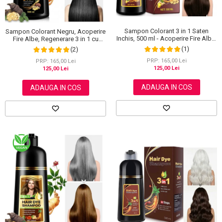
Sampon Colorant 3 in 1 Saten
Sampon Colorant Negru, Acoperire
Inchis, 500 ml - Acoperire Fire Albe,
Fire Albe, Regenerare 3 in 1 cu
Hranire si Anti-Cadere
Ghimbir, 500 ml
(1)
(2)
PRP: 165,00 Lei
PRP: 165,00 Lei
125,00 Lei
125,00 Lei
ADAUGA IN COS
ADAUGA IN COS