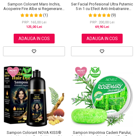
Sampon Colorant Maro Inchis,
Ser Facial Profesional Ultra Puternic
Acoperire Fire Albe si Regenerare 3
5 in 1 cu Efect Anti-Imbatranire
in 1, #5 Dark Coffee, 500 ml
NOVA KISS®, 30 ml
(1)
(9)
PRP: 165,00 Lei
PRP: 200,00 Lei
125,00 Lei
69,90 Lei
ADAUGA IN COS
ADAUGA IN COS
Sampon Colorant NOVA KISS®
Sampon Impotriva Caderii Parului,