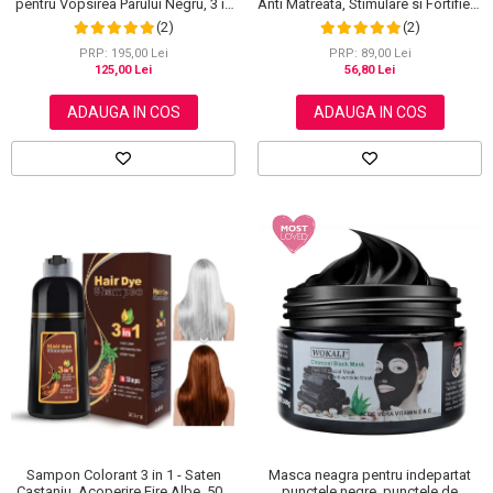
pentru Vopsirea Parului Negru, 3 in
Anti Matreata, Stimulare si Fortifiere
1, Acoperire Fire Albe, 500 ml
cu Rozmarin Organic, 100% Natural,
(2)
(2)
Aliver 60 g
PRP: 195,00 Lei
PRP: 89,00 Lei
125,00 Lei
56,80 Lei
ADAUGA IN COS
ADAUGA IN COS
Masca neagra pentru indepartat
Sampon Colorant 3 in 1 - Saten
punctele negre, punctele de
Castaniu, Acoperire Fire Albe, 500