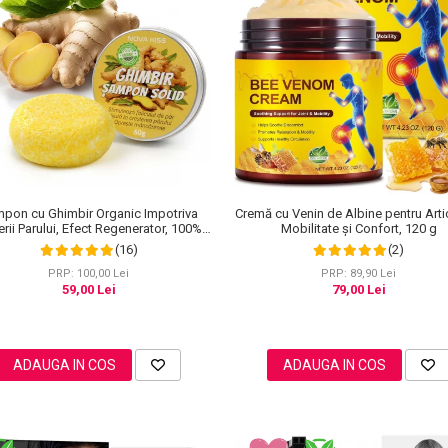
Cremă cu Venin de Albine pentru Artic
pon cu Ghimbir Organic Impotriva
Mobilitate și Confort, 120 g
rii Parului, Efect Regenerator, 100%
Natural, NOVA KISS® 60 g
(2)
(16)
PRP: 89,90 Lei
PRP: 100,00 Lei
79,00 Lei
59,00 Lei
ADAUGA IN COS
ADAUGA IN COS