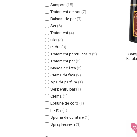
Sampon
(15)
Tratament de par
(7)
Balsam de par
(7)
Ser
(6)
Tratament
(4)
Uleiuri pentru Par
Ulei
(3)
Uleiuri pentru Corp
Pudra
(3)
Uleiuri Unghii / Cuticule
Tratament pentru scalp
(2)
Samp
Uleiuri pentru Ten
Parulu
Tratament par
(2)
si G
Uleiuri Esentiale
Masca de fata
(2)
INGRIJIRE TEN
Crema de fata
(2)
Apa de parfum
(1)
Ser pentru par
(1)
Crema
(1)
Lotiune de corp
(1)
Fixativ
(1)
Spuma de curatare
(1)
Spray leave-In
(1)