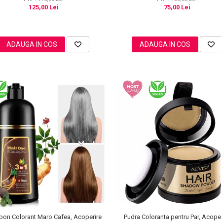
75,00 Lei
125,00 Lei
ADAUGA IN COS
ADAUGA IN COS
Pudra Coloranta pentru Par, Acope
on Colorant Maro Cafea, Acoperire