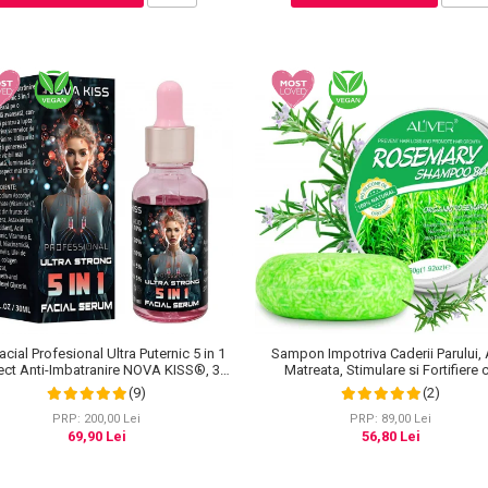
Sampon Impotriva Caderii Parului, 
acial Profesional Ultra Puternic 5 in 1
Matreata, Stimulare si Fortifiere 
ect Anti-Imbatranire NOVA KISS®, 30
Rozmarin Organic, 100% Natural, Aliv
ml
(2)
(9)
PRP: 89,00 Lei
PRP: 200,00 Lei
56,80 Lei
69,90 Lei