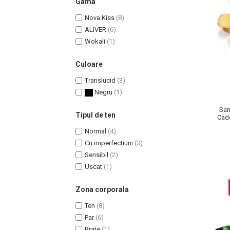
Gama
Nova Kiss
(8)
ALIVER
(6)
Wokali
(1)
Culoare
Translucid
(3)
Negru
(1)
Sam
Tipul de ten
Cade
Masaj Facial si Drenaj Limfatic
Normal
(4)
Exfolianti si Masti
Cu imperfectiuni
(3)
Gomaj si Exfoliere
Sensibil
(2)
Masti
Uscat
(1)
Plasturi ochi / nas / frunte
Zona corporala
Produse Curatare Ten
Ten
(8)
Demachiant si Apa Micelara
Par
(6)
Gel de Curatare
Brate
(1)