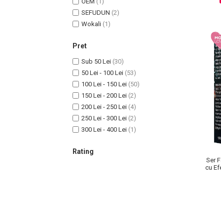
OEM
(1)
SEFUDUN
(2)
Wokali
(1)
Sampoane Colorante
Pret
Sampon
Sub 50 Lei
(30)
Anti-Cadere
50 Lei - 100 Lei
(53)
Anti-Matreata
100 Lei - 150 Lei
(50)
Par Cret
150 Lei - 200 Lei
(2)
Par Gras
200 Lei - 250 Lei
(4)
Par Normal
250 Lei - 300 Lei
(2)
300 Lei - 400 Lei
(1)
Par Uscat / Deteriorat
Par Vopsit
Rating
Balsam si Masca
Ser F
cu Ef
Indreptare
Par Vopsit
Regenerare
Stralucire
Volum