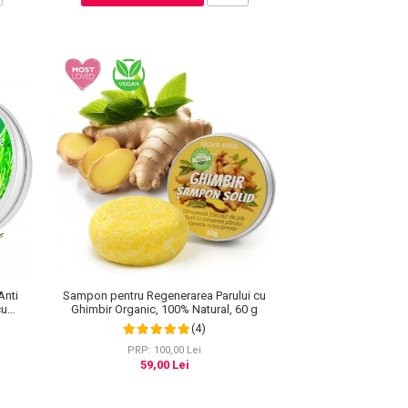
Anti
Sampon pentru Regenerarea Parului cu
cu
Ghimbir Organic, 100% Natural, 60 g
er 60 g
(4)
PRP: 100,00 Lei
59,00 Lei