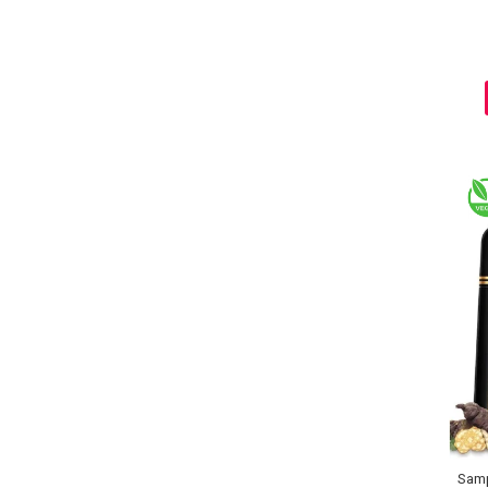
Baie si Relaxare
Sapunuri
Saruri si Perle
Uleiuri
Samp
Creme si Lotiuni