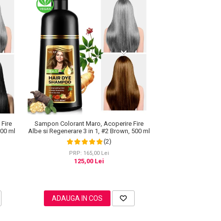
Fire
Sampon Colorant Maro, Acoperire Fire
500 ml
Albe si Regenerare 3 in 1, #2 Brown, 500 ml
(2)
PRP: 165,00 Lei
125,00 Lei
ADAUGA IN COS