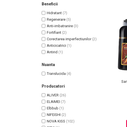
Beneficii
Pete
Hidratant
(7)
Ingrijire Gene
Regenerare
(5)
PAR
Anti-imbatranire
(3)
Fortifiant
(2)
Corectarea imperfectiunilor
(2)
Anticicatrici
(1)
Antirid
(1)
Nuanta
Translucida
(4)
Sam
Producatori
ALIVER
(26)
ELAIMEI
(7)
Elbbub
(1)
NIFEISHI
(2)
NOVA KISS
(102)