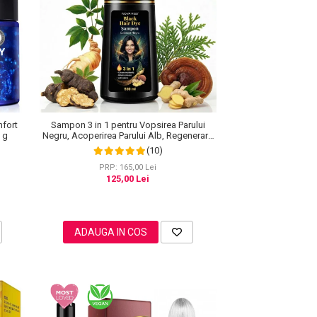
nfort
Sampon 3 in 1 pentru Vopsirea Parului
0 g
Negru, Acoperirea Parului Alb, Regenerare
cu Ghimbir, 500 ml
(10)
PRP: 165,00 Lei
125,00 Lei
ADAUGA IN COS