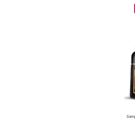
Ingrijire par
Fiole
Serum-Elixir
Uleiuri
Vopsea de Par
Nuantatoare
Vopsele
Styling
Fixativ
Gel si Ceara
Spuma
Perii de Par si Piepteni
INGRIJIRE CORP
Samp