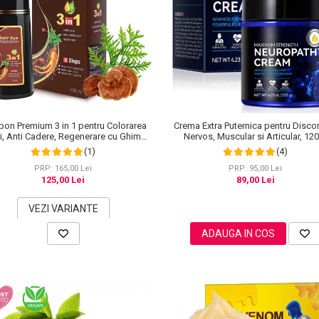
on Premium 3 in 1 pentru Colorarea
Crema Extra Puternica pentru Disco
i, Anti Cadere, Regenerare cu Ghimbir
Nervos, Muscular si Articular, 12
inseng, 500 ml, #3 Saten inchis (Dark
(1)
(4)
Brown)
PRP: 165,00 Lei
PRP: 95,00 Lei
125,00 Lei
89,00 Lei
VEZI VARIANTE
ADAUGA IN COS