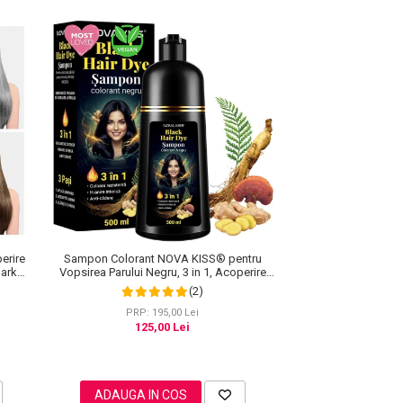
erire
Sampon Colorant NOVA KISS® pentru
Dark
Vopsirea Parului Negru, 3 in 1, Acoperire
Fire Albe, 500 ml
(2)
PRP: 195,00 Lei
125,00 Lei
ADAUGA IN COS