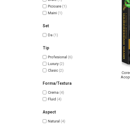
Lotiune Tonica
Picioare
(1)
Hidratare
Maini
(1)
Contur de Ochi
Creme de Noapte
Set
Creme de Zi
Da
(1)
Serum / Elixir
Antirid
Tip
Contur de Ochi
Profesional
(6)
Creme de Noapte
Luxury
(2)
Creme de Zi
Clasic
(2)
Corec
Plasturi Antirid
Acope
Forma/Textura
Serum / Elixir
Imperfectiuni
Crema
(4)
Iritatii
Fluid
(4)
Matifiant si Purifiant
Aspect
Matifiere
Natural
(4)
Spray Fixare Machiaj
Roseata