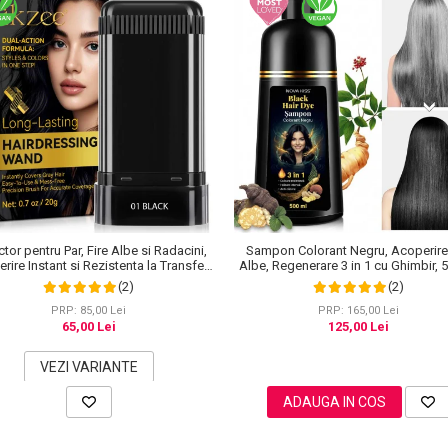
tor pentru Par, Fire Albe si Radacini,
Sampon Colorant Negru, Acoperire 
rire Instant si Rezistenta la Transfer,
Albe, Regenerare 3 in 1 cu Ghimbir, 
20 g
(2)
(2)
PRP: 85,00 Lei
PRP: 165,00 Lei
65,00 Lei
125,00 Lei
VEZI VARIANTE
ADAUGA IN COS