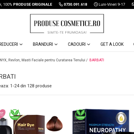
ei, 100%
PRODUSE ORIGINALE
0730.091.618
Luni-Vineri 9-17
REDUCERI
BRANDURI
CADOURI
GET A LOOK
 NYX, Revlon, Masti Faciale pentru Curatarea Tenului /
BARBATI
RBATI
eaza:
1-
24
din
128
produse