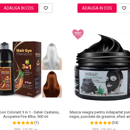
ADAUGA IN COS
ADAUGA IN COS
Masca neagra pentru indepartat pun
on Colorant 3 in 1 - Saten Castaniu,
negre, punctele de grasime, efect ant
Acoperire Fire Albe, 500 ml
Wokali cu carbune activ, 300 g
(34)
(1)
PRP: 135,00 Lei
PRP: 175,00 Lei