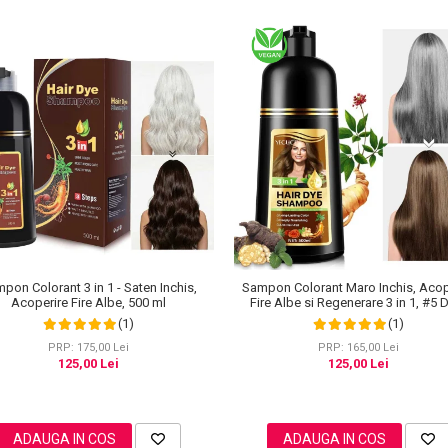
pon Colorant 3 in 1 - Saten Inchis,
Sampon Colorant Maro Inchis, Acop
Acoperire Fire Albe, 500 ml
Fire Albe si Regenerare 3 in 1, #5 
Coffee, 500 ml
(1)
(1)
PRP: 175,00 Lei
PRP: 165,00 Lei
125,00 Lei
125,00 Lei
ADAUGA IN COS
ADAUGA IN COS