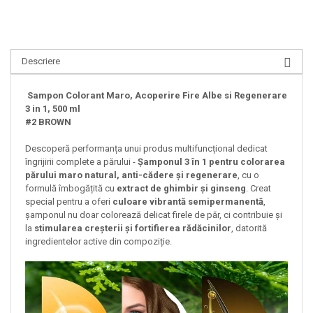
Descriere
Sampon Colorant Maro, Acoperire Fire Albe si Regenerare
3 in 1, 500 ml
#2 BROWN
Descoperă performanța unui produs multifuncțional dedicat
îngrijirii complete a părului -
Șamponul 3 în 1 pentru colorarea
părului maro natural, anti-cădere și regenerare
, cu o
formulă îmbogățită cu
extract de ghimbir și ginseng
. Creat
special pentru a oferi
culoare vibrantă semipermanentă
,
șamponul nu doar colorează delicat firele de păr, ci contribuie și
la
stimularea creșterii și fortifierea rădăcinilor
, datorită
ingredientelor active din compoziție.