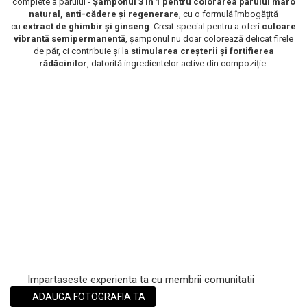
complete a părului -
Șamponul 3 în 1 pentru colorarea părului maro
natural, anti-cădere și regenerare
, cu o formulă îmbogățită
Scrub / Balsam de buze
cu
extract de ghimbir și ginseng
. Creat special pentru a oferi
culoare
Netestate pe Animale
vibrantă semipermanentă
, șamponul nu doar colorează delicat firele
de păr, ci contribuie și la
stimularea creșterii și fortifierea
rădăcinilor
, datorită ingredientelor active din compoziție.
Impartaseste experienta ta cu membrii comunitatii
ADAUGA FOTOGRAFIA TA