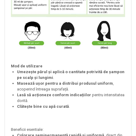
Mod de utilizare
Umezește părul și aplică o cantitate potrivită de șampon
pe scalp și lungimi
.
Masează ușor pentru a distribui produsul uniform
,
acoperind întreaga suprafață.
Lasă să acționeze conform indicațiilor
pentru intensitatea
dorită.
Clătește bine cu apă curată
.
Beneficii esentiale:
Colorare semipermanentă rapidă și uniformă
, direct din