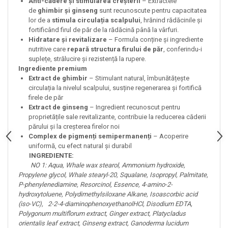
Anti-cădere și stimularea creșterii
– Extractele
de
ghimbir și ginseng
sunt recunoscute pentru capacitatea
lor de a
stimula circulația scalpului
, hrănind rădăcinile și
fortificând firul de păr de la rădăcină până la vârfuri.
Hidratare și revitalizare
– Formula conține și ingrediente
nutritive care
repară structura firului de păr
, conferindu-i
suplețe, strălucire și rezistență la rupere.
Ingrediente premium
Extract de ghimbir
– Stimulant natural, îmbunătățește
circulația la nivelul scalpului, susține regenerarea și fortifică
firele de păr
Extract de ginseng
– Ingredient recunoscut pentru
proprietățile sale revitalizante, contribuie la reducerea căderii
părului și la creșterea firelor noi
Complex de pigmenți semipermanenți
– Acoperire
uniformă, cu efect natural și durabil
INGREDIENTE:
NO 1: Aqua, Whale wax stearol, Ammonium hydroxide,
Propylene glycol, Whale stearyl-20, Squalane, Isopropyl, Palmitate,
P-phenylenediamine, Resorcinol, Essence, 4-amino-2-
hydroxytoluene, Polydimethylsiloxane Alkane, Isoascorbic acid
(iso-VC), 2-2-4-diaminophenoxyethanolHCl, Disodium EDTA,
Polygonum multiflorum extract, Ginger extract, Platycladus
orientalis leaf extract, Ginseng extract, Ganoderma lucidum