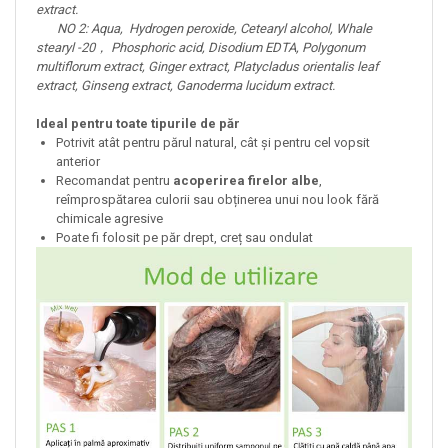
extract.
NO 2: Aqua, Hydrogen peroxide, Cetearyl alcohol, Whale
stearyl -20， Phosphoric acid, Disodium EDTA, Polygonum
multiflorum extract, Ginger extract, Platycladus orientalis leaf
extract, Ginseng extract, Ganoderma lucidum extract.
Ideal pentru toate tipurile de păr
Potrivit atât pentru părul natural, cât și pentru cel vopsit
anterior
Recomandat pentru
acoperirea firelor albe
,
reîmprospătarea culorii sau obținerea unui nou look fără
chimicale agresive
Poate fi folosit pe păr drept, creț sau ondulat