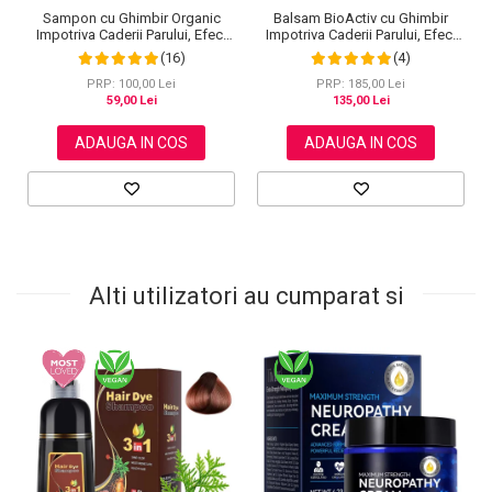
Sampon cu Ghimbir Organic
Balsam BioActiv cu Ghimbir
Impotriva Caderii Parului, Efect
Impotriva Caderii Parului, Efect
Regenerator, 100% Natural,
Regenerator si Densificator,
(16)
(4)
NOVA KISS® 60 g
Revitalizeaza in Profunzime,
Premium, NOVA KISS®, 300 ml
PRP: 100,00 Lei
PRP: 185,00 Lei
59,00 Lei
135,00 Lei
ADAUGA IN COS
ADAUGA IN COS
Alti utilizatori au cumparat si