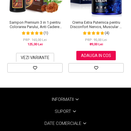
Crema Extra Puternica pentru
Sampon Premium 3 in 1 pentru
Disconfort Nervos, Muscular si
Colorarea Parului, Anti Cadere,
Articular, 120 g
Regenerare cu Ghimbir si
(4)
(1)
Ginseng, 500 ml, #3 Saten inchis
(Dark Brown)
PRP: 95,00 Lei
PRP: 165,00 Lei
89,00 Lei
125,00 Lei
ADAUGA IN COS
VEZI VARIANTE
INFORMATII
SUPORT
DATE COMERCIALE