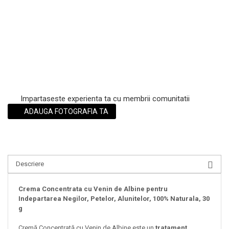
Scrub / Balsam de buze
Netestate pe Animale
Impartaseste experienta ta cu membrii comunitatii
ADAUGA FOTOGRAFIA TA
Descriere
Crema Concentrata cu Venin de Albine pentru
Indepartarea Negilor, Petelor, Alunitelor, 100% Naturala, 30
g
Cremă Concentrată cu Venin de Albine este un
tratament