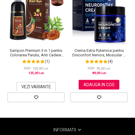
Crema Extra Puternica pentru
Sampon Premium 3 in 1 pentru
Disconfort Nervos, Muscular si
Colorarea Parului, Anti Cadere,
Articular, 120 g
Regenerare cu Ghimbir si
(4)
(1)
Ginseng, 500 ml, #3 Saten inchis
(Dark Brown)
PRP: 95,00 Lei
PRP: 165,00 Lei
89,00 Lei
125,00 Lei
ADAUGA IN COS
VEZI VARIANTE
INFORMATII