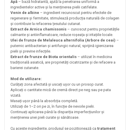
Apă
– bază hidratantă, ajută la penetrarea uniformă a
ingredientelor active și la menținerea pielii catifelate.
Venin de albine
– ingredient recunoscut pentru efectele de
regenerare și fermitate, stimulează producția naturală de colagen
și contribuie la refacerea țesutului cutanat.
Extract de Arnica chamissonis
– cunoscut pentru proprietățile
calmante și antiinflamatoare, reduce roșeața și iritațiile locale.
Ulei de frunze de Melaleuca alternifolia (Arbore de ceai)
–
puternic antibacterian și antifungic natural, sprijină igienizarea
pielii și previne infecțiile.
Extract de frunze de Biota orientalis
– utilizat în medicina
tradițională asiatică, are proprietăți cicatrizante și de refacere a
barierei cutanate.
Mod de utilizare:
Curățați zona afectată și uscați ușor cu un prosop curat.
Aplicați o cantitate mică de cremă direct pe neg sau pe pata
vizată.
Masați ușor până la absorbția completă.
Utilizați de 1–2 ori pe zi, în funcție de nevoile pielii.
Continuați aplicarea până la dispariția imperfecțiunilor și
menținerea unei pieli curate și sănătoase.
Cu aceste ingrediente, produsul se poziționează ca
tratament