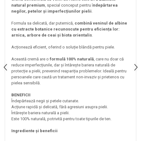
natural premium
, special conceput pentru î
ndepărtarea
negilor, petelor și imperfecțiunilor pielii
.
Formula sa delicată, dar puternică,
combină veninul de albine
cu extracte botanice recunoscute pentru eficiența lor:
arnica, arbore de ceai și biota orientalis
.
Acționează eficient, oferind o soluție blândă pentru piele.
Această cremă are o
formulă 100% naturală
, care nu doar că
reduce imperfecțiunile, dar și întărește bariera naturală de
protecție a pielii, prevenind reapariția problemelor. Ideală pentru
persoanele care caută un tratament non-invaziv și prietenos cu
pielea sensibilă.
BENEFICII
Îndepărtează negii și petele cutanate.
Acțiune rapidă și delicată, fără agresiuni asupra pielii.
Întărește bariera naturală a pielii.
Este 100% naturală, potrivită pentru toate tipurile de ten.
Ingrediente și beneficii