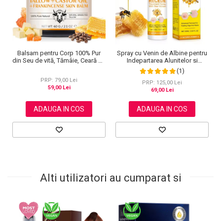
Balsam pentru Corp 100% Pur
Spray cu Venin de Albine pentru
din Seu de vită, Tămâie, Ceară de
Indepartarea Alunitelor si
albine și Ulei de ricin, 60 g
Negilor, NOVA KISS®, 60 ml
(1)
PRP: 79,00 Lei
PRP: 125,00 Lei
59,00 Lei
69,00 Lei
ADAUGA IN COS
ADAUGA IN COS
Alti utilizatori au cumparat si