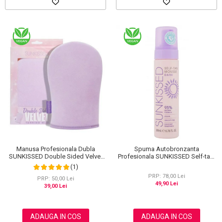
Manusa Profesionala Dubla
Spuma Autobronzanta
SUNKISSED Double Sided Velvet
Profesionala SUNKISSED Self-tan,
pentru Aplicarea Autobronzantului,
DARK, 95% Ingrediente Naturale,
(1)
ECO Packaging
200 ml
PRP: 78,00 Lei
PRP: 50,00 Lei
49,90 Lei
39,00 Lei
ADAUGA IN COS
ADAUGA IN COS