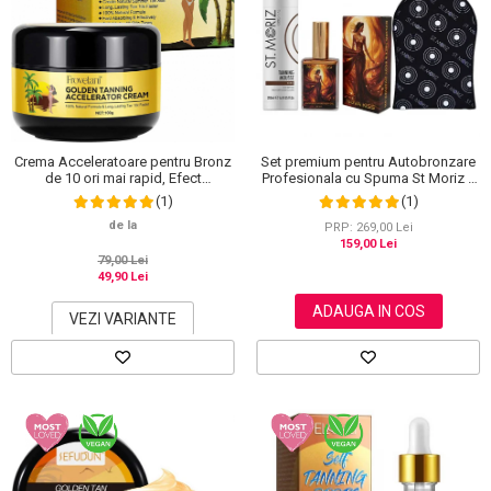
Crema Acceleratoare pentru Bronz
Set premium pentru Autobronzare
de 10 ori mai rapid, Efect
Profesionala cu Spuma St Moriz x
Intensificator, Ingrediente 100%
200 ml, Ulei Stralucitor cu Sidef
(1)
(1)
Naturale, Frovetani, 100 g
Auriu NOVA KISS® x 50 ml si
de la
Manusa
PRP: 269,00 Lei
159,00 Lei
79,00 Lei
49,90 Lei
ADAUGA IN COS
VEZI VARIANTE