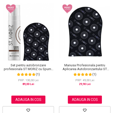
Set pentru autobronzare
Manusa Profesionala pentru
profesionala ST MORIZ cu Spuma
Aplicarea Autobronzantului ST
Dark Fast Drying si Manusa Velvet
MORIZ Velvet Tanning Mitt
(1)
(1)
Tanning Mitt
PRP: 130,00 Lei
PRP: 49,00 Lei
89,00 Lei
29,90 Lei
ADAUGA IN COS
ADAUGA IN COS