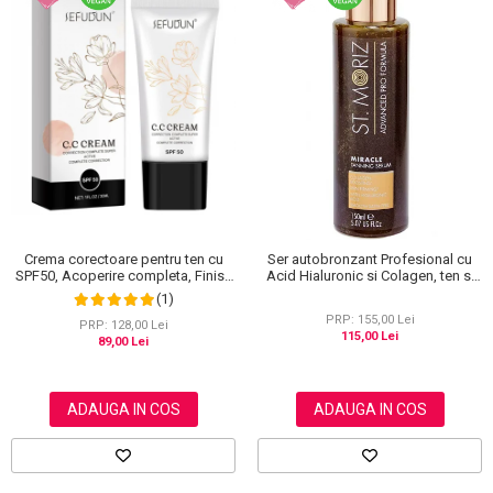
Crema corectoare pentru ten cu
Ser autobronzant Profesional cu
SPF50, Acoperire completa, Finish
Acid Hialuronic si Colagen, ten si
mat, Rezistenta, Anti Roseata, CC
corp, St. Moriz Advanced PRO
(1)
Cream Sefudun, 30 ml
Miracle Tanning, 150 ml
PRP: 155,00 Lei
PRP: 128,00 Lei
115,00 Lei
89,00 Lei
ADAUGA IN COS
ADAUGA IN COS