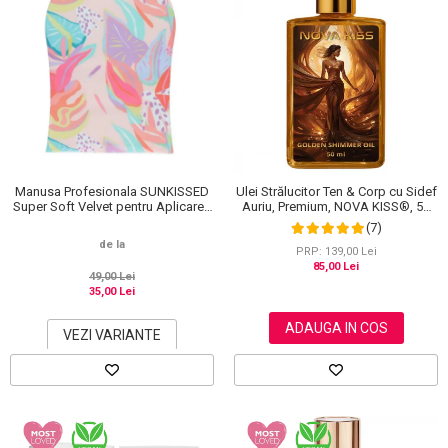
Manusa Profesionala SUNKISSED
Ulei Strălucitor Ten & Corp cu Sidef
Super Soft Velvet pentru Aplicarea
Auriu, Premium, NOVA KISS®, 50
Autobronzantului, Tropical
ml
(7)
de la
PRP: 139,00 Lei
85,00 Lei
49,00 Lei
35,00 Lei
ADAUGA IN COS
VEZI VARIANTE