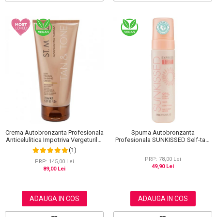
Spuma Autobronzanta
Crema Autobronzanta Profesionala
Profesionala SUNKISSED Self-tan,
Anticelulitica Impotriva Vergeturilor
1H TAN, 95% Ingrediente Naturale,
ST MORIZ Advanced PRO Formula
(1)
200 ml
Tan & Tone Skin Firming, 150 ml
PRP: 78,00 Lei
PRP: 145,00 Lei
49,90 Lei
89,00 Lei
ADAUGA IN COS
ADAUGA IN COS