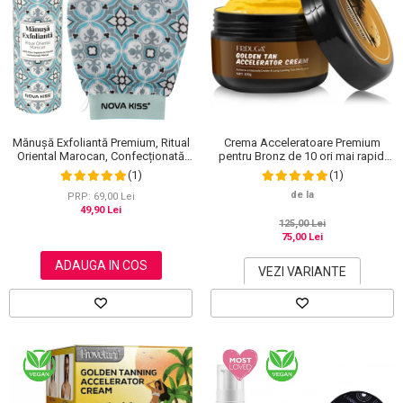
Crema Acceleratoare Premium
Mănușă Exfoliantă Premium, Ritual
pentru Bronz de 10 ori mai rapid,
Oriental Marocan, Confecționată
Efect Intensificator, Ingrediente
Manual, NOVA KISS®
(1)
(1)
100% Naturale, Frduga
de la
PRP: 69,00 Lei
49,90 Lei
125,00 Lei
75,00 Lei
ADAUGA IN COS
VEZI VARIANTE