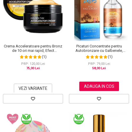
Crema Acceleratoare pentru Bronz
Picaturi Concentrate pentru
de 10 ori mai rapid, Efect
Autobronzare cu Galbenele,
Intensificator, Ingrediente 100%
Castravete si Ceai verde, Fata si
(1)
(1)
Naturale, Sefudun, 100 g
Corp, Elaimei, 60 ml
PRP: 120,00 Lei
PRP: 79,00 Lei
75,00 Lei
58,00 Lei
ADAUGA IN COS
VEZI VARIANTE