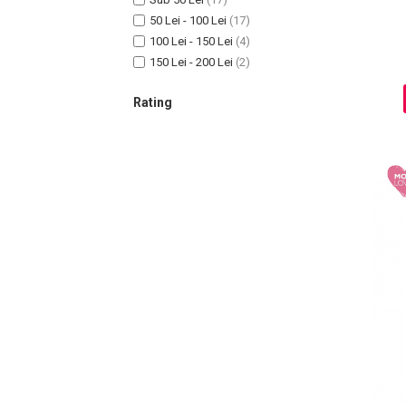
50 Lei - 100 Lei
(17)
100 Lei - 150 Lei
(4)
150 Lei - 200 Lei
(2)
Sampoane Colorante
Sampon
Rating
Anti-Cadere
Anti-Matreata
Par Cret
Par Gras
Par Normal
Par Uscat / Deteriorat
Par Vopsit
Balsam si Masca
Indreptare
Par Vopsit
Regenerare
Stralucire
Volum