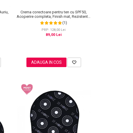
Crema corectoare pentru ten cu SPF50,
Auriu,
Acoperire completa, Finish mat, Rezistenta,
Anti Roseata, CC Cream Sefudun, 30 ml
(1)
PRP: 128,00 Lei
89,00 Lei
ADAUGA IN COS