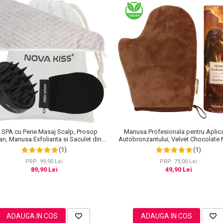
Manusa Profesionala pentru Aplic
 SPA cu Perie Masaj Scalp, Prosop
Autobronzantului, Velvet Chocolat
an, Manusa Exfolianta si Saculet din
KISS®
Bumbac, NOVA KISS®
(1)
(1)
PRP: 79,00 Lei
PRP: 99,90 Lei
49,90 Lei
89,90 Lei
ADAUGA IN COS
ADAUGA IN COS