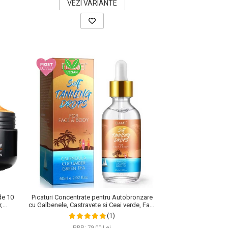
VEZI VARIANTE
de 10
Picaturi Concentrate pentru Autobronzare
,
cu Galbenele, Castravete si Ceai verde, Fata
 100 g
si Corp, Elaimei, 60 ml
(1)
PRP: 79,00 Lei