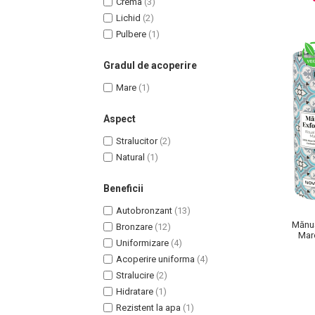
Crema
(3)
Lotiune Tonica
Lichid
(2)
Hidratare
Pulbere
(1)
Contur de Ochi
Creme de Noapte
Gradul de acoperire
Creme de Zi
Mare
(1)
Serum / Elixir
Antirid
Aspect
Contur de Ochi
Stralucitor
(2)
Creme de Noapte
Natural
(1)
Creme de Zi
Plasturi Antirid
Beneficii
Serum / Elixir
Autobronzant
(13)
Imperfectiuni
Mănuș
Bronzare
(12)
Mar
Iritatii
Uniformizare
(4)
Matifiant si Purifiant
Acoperire uniforma
(4)
Stralucire
(2)
Matifiere
Hidratare
(1)
Spray Fixare Machiaj
Rezistent la apa
(1)
Roseata