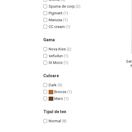
Spuma de corp
(2)
Pigment
(1)
Manusa
(1)
CC cream
(1)
Uleiuri pentru Par
Gama
Uleiuri pentru Corp
Uleiuri Unghii / Cuticule
Nova Kiss
(2)
Uleiuri pentru Ten
sefudun
(1)
Set
St Moriz
(1)
Uleiuri Esentiale
INGRIJIRE TEN
Culoare
Dark
(9)
Bronze
(1)
Maro
(1)
Tipul de ten
Normal
(8)