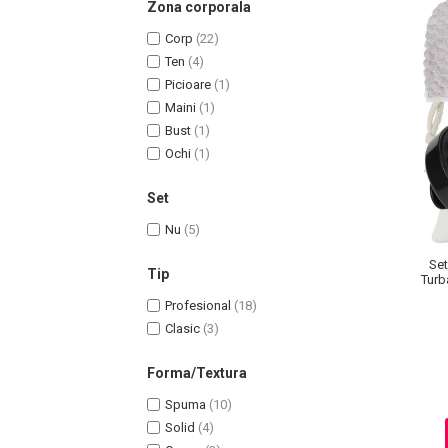
Zona corporala
Corp
(22)
Ten
(4)
Picioare
(1)
Maini
(1)
Bust
(1)
Ochi
(1)
Set
Nu
(5)
Masaj Facial si Drenaj Limfatic
Set
Exfolianti si Masti
Tip
Turb
Gomaj si Exfoliere
Profesional
(18)
Masti
Clasic
(3)
Plasturi ochi / nas / frunte
Forma/Textura
Produse Curatare Ten
Demachiant si Apa Micelara
Spuma
(10)
Solid
(4)
Gel de Curatare