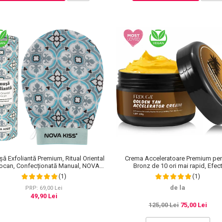
ă Exfoliantă Premium, Ritual Oriental
Crema Acceleratoare Premium pen
ocan, Confecționată Manual, NOVA
Bronz de 10 ori mai rapid, Efec
KISS®
Intensificator, Ingrediente 100% Natu
(1)
(1)
Frduga
de la
PRP: 69,00 Lei
49,90 Lei
125,00 Lei
75,00 Lei