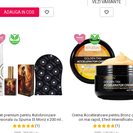
VEZI VARIANTE
ADAUGA IN COS
et premium pentru Autobronzare
Crema Acceleratoare pentru Bronz 
sionala cu Spuma St Moriz x 200 ml,
ori mai rapid, Efect Intensificator
Stralucitor cu Sidef Auriu NOVA KISS®
Ingrediente 100% Naturale, Sefudun,
(1)
(1)
x 50 ml si Manusa
PRP: 269,00 Lei
PRP: 120,00 Lei