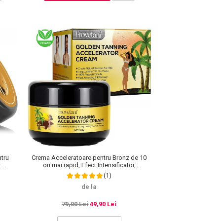
tru
Crema Acceleratoare pentru Bronz de 10
t
ori mai rapid, Efect Intensificator,
rale,
Ingrediente 100% Naturale, Frovetani, 100 g
(1)
de la
79,00 Lei
49,90 Lei