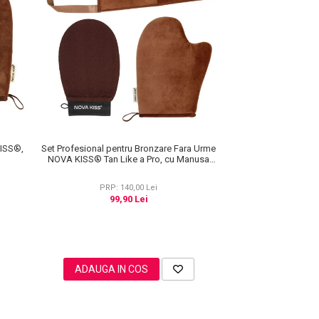
KISS®,
Set Profesional pentru Bronzare Fara Urme
NOVA KISS® Tan Like a Pro, cu Manusa
Autobronzanta, Manusa Exfolianta si
Aplicator Spate
PRP: 140,00 Lei
99,90 Lei
ADAUGA IN COS