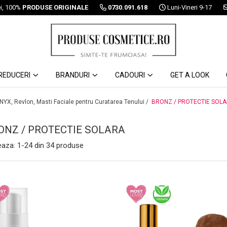
ei, 100%
PRODUSE ORIGINALE
0730.091.618
Luni-Vineri 9-17
REDUCERI
BRANDURI
CADOURI
GET A LOOK
 NYX, Revlon, Masti Faciale pentru Curatarea Tenului /
BRONZ / PROTECTIE SOL
ONZ / PROTECTIE SOLARA
eaza:
1-
24
din
34
produse