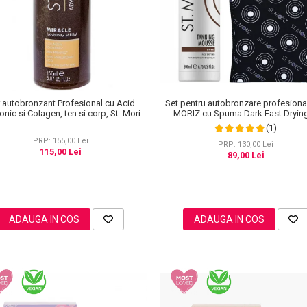
Set pentru autobronzare profesiona
 autobronzant Profesional cu Acid
MORIZ cu Spuma Dark Fast Drying
onic si Colagen, ten si corp, St. Moriz
Manusa Velvet Tanning Mitt
anced PRO Miracle Tanning, 150 ml
(1)
PRP: 155,00 Lei
PRP: 130,00 Lei
115,00 Lei
89,00 Lei
ADAUGA IN COS
ADAUGA IN COS