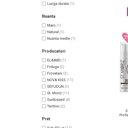
Lunga durata
(1)
Pete
Ingrijire Gene
Nuanta
PAR
Maro
(1)
Natural
(1)
Nuanta medie
(1)
Producatori
ELAIMEI
(1)
Frduga
(2)
Frovetani
(2)
NOVA KISS
(11)
SEFUDUN
(3)
St. Moriz
(11)
Sunkissed
(8)
Technic
(2)
S
Profe
Pret
Ulei 
Sub 50 Lei
(17)