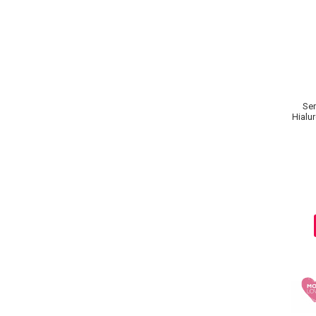
Ser
Hialur
Adv
Baie si Relaxare
Sapunuri
Saruri si Perle
Uleiuri
Creme si Lotiuni