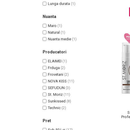
Lunga durata
(1)
Pete
Ingrijire Gene
Nuanta
PAR
Maro
(1)
Natural
(1)
Nuanta medie
(1)
Producatori
ELAIMEI
(1)
Frduga
(2)
Frovetani
(2)
NOVA KISS
(11)
SEFUDUN
(3)
St. Moriz
(11)
Sunkissed
(8)
Technic
(2)
S
Profe
Pret
Ulei 
Sub 50 Lei
(17)