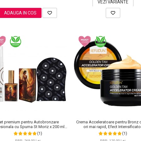
VEZI VARIANTE
ADAUGA IN COS
et premium pentru Autobronzare
Crema Acceleratoare pentru Bronz 
sionala cu Spuma St Moriz x 200 ml,
ori mai rapid, Efect Intensificator
Stralucitor cu Sidef Auriu NOVA KISS®
Ingrediente 100% Naturale, Sefudun,
(1)
(1)
x 50 ml si Manusa
PRP: 269,00 Lei
PRP: 120,00 Lei