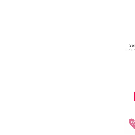
Ser
Hialur
Adv
Baie si Relaxare
Sapunuri
Saruri si Perle
Uleiuri
Creme si Lotiuni