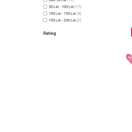
50 Lei - 100 Lei
(17)
100 Lei - 150 Lei
(4)
150 Lei - 200 Lei
(2)
Sampoane Colorante
Sampon
Rating
Anti-Cadere
Anti-Matreata
Par Cret
Par Gras
Par Normal
Par Uscat / Deteriorat
Par Vopsit
Balsam si Masca
Indreptare
Par Vopsit
Regenerare
Stralucire
Volum