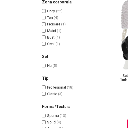
Zona corporala
Corp
(22)
Ten
(4)
Picioare
(1)
Maini
(1)
Bust
(1)
Ochi
(1)
Set
Nu
(5)
Masaj Facial si Drenaj Limfatic
Set
Exfolianti si Masti
Tip
Turb
Gomaj si Exfoliere
Profesional
(18)
Masti
Clasic
(3)
Plasturi ochi / nas / frunte
Forma/Textura
Produse Curatare Ten
Demachiant si Apa Micelara
Spuma
(10)
Solid
(4)
Gel de Curatare