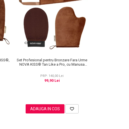
KISS®,
Set Profesional pentru Bronzare Fara Urme
NOVA KISS® Tan Like a Pro, cu Manusa
Autobronzanta, Manusa Exfolianta si
Aplicator Spate
PRP: 140,00 Lei
99,90 Lei
ADAUGA IN COS