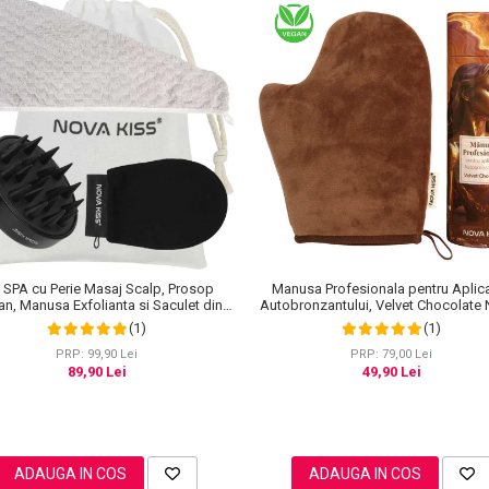
Manusa Profesionala pentru Aplic
 SPA cu Perie Masaj Scalp, Prosop
Autobronzantului, Velvet Chocolat
an, Manusa Exfolianta si Saculet din
KISS®
Bumbac, NOVA KISS®
(1)
(1)
PRP: 79,00 Lei
PRP: 99,90 Lei
49,90 Lei
89,90 Lei
ADAUGA IN COS
ADAUGA IN COS