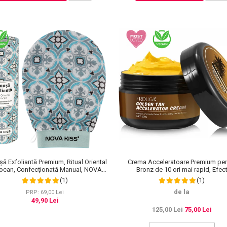
ă Exfoliantă Premium, Ritual Oriental
Crema Acceleratoare Premium pen
ocan, Confecționată Manual, NOVA
Bronz de 10 ori mai rapid, Efec
KISS®
Intensificator, Ingrediente 100% Natu
(1)
(1)
Frduga
de la
PRP: 69,00 Lei
49,90 Lei
125,00 Lei
75,00 Lei