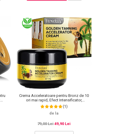
tru
Crema Acceleratoare pentru Bronz de 10
t
ori mai rapid, Efect Intensificator,
rale,
Ingrediente 100% Naturale, Frovetani, 100 g
(1)
de la
79,00 Lei
49,90 Lei