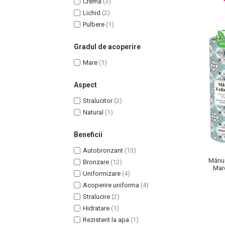
Crema
(3)
Lotiune Tonica
Lichid
(2)
Hidratare
Pulbere
(1)
Contur de Ochi
Creme de Noapte
Gradul de acoperire
Creme de Zi
Mare
(1)
Serum / Elixir
Antirid
Aspect
Contur de Ochi
Stralucitor
(2)
Creme de Noapte
Natural
(1)
Creme de Zi
Plasturi Antirid
Beneficii
Serum / Elixir
Autobronzant
(13)
Imperfectiuni
Mănuș
Bronzare
(12)
Mar
Iritatii
Uniformizare
(4)
Matifiant si Purifiant
Acoperire uniforma
(4)
Stralucire
(2)
Matifiere
Hidratare
(1)
Spray Fixare Machiaj
Rezistent la apa
(1)
Roseata