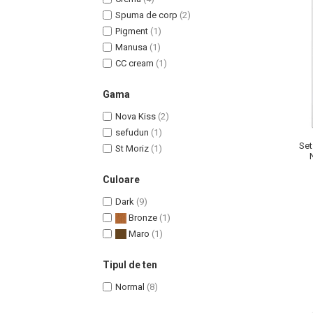
Spuma de corp
(2)
Pigment
(1)
Manusa
(1)
CC cream
(1)
Uleiuri pentru Par
Gama
Uleiuri pentru Corp
Uleiuri Unghii / Cuticule
Nova Kiss
(2)
Uleiuri pentru Ten
sefudun
(1)
Set
St Moriz
(1)
Uleiuri Esentiale
INGRIJIRE TEN
Culoare
Dark
(9)
Bronze
(1)
Maro
(1)
Tipul de ten
Normal
(8)