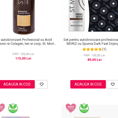
Set pentru autobronzare profesiona
 autobronzant Profesional cu Acid
MORIZ cu Spuma Dark Fast Drying
onic si Colagen, ten si corp, St. Moriz
Manusa Velvet Tanning Mitt
anced PRO Miracle Tanning, 150 ml
(1)
PRP: 155,00 Lei
PRP: 130,00 Lei
115,00 Lei
89,00 Lei
ADAUGA IN COS
ADAUGA IN COS