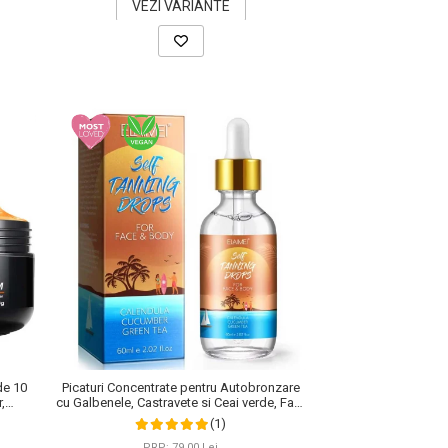
VEZI VARIANTE
de 10
Picaturi Concentrate pentru Autobronzare
,
cu Galbenele, Castravete si Ceai verde, Fata
 100 g
si Corp, Elaimei, 60 ml
(1)
PRP: 79,00 Lei