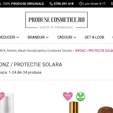
ei, 100%
PRODUSE ORIGINALE
0730.091.618
Luni-Vineri 9-17
REDUCERI
BRANDURI
CADOURI
GET A LOOK
 NYX, Revlon, Masti Faciale pentru Curatarea Tenului /
BRONZ / PROTECTIE SOL
ONZ / PROTECTIE SOLARA
eaza:
1-
24
din
34
produse