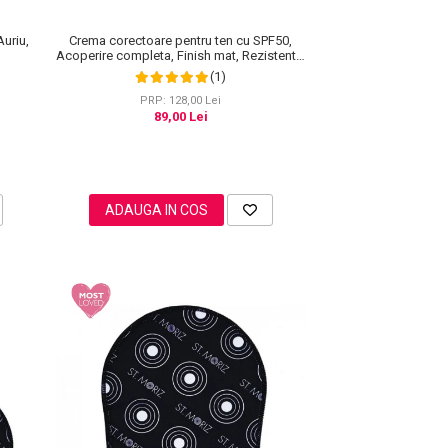
Crema corectoare pentru ten cu SPF50,
Auriu,
Acoperire completa, Finish mat, Rezistenta,
Anti Roseata, CC Cream Sefudun, 30 ml
(1)
PRP: 128,00 Lei
89,00 Lei
ADAUGA IN COS