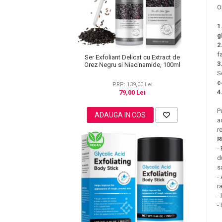
O
Pete
Ingrijire Gene
1
g
PAR
2
f
Ser Exfoliant Delicat cu Extract de
3
Orez Negru si Niacinamide, 100ml
S
c
PRP: 139,00 Lei
4
79,00 Lei
P
ADAUGA IN COS
a
r
R
-
d
s
-
r
-
-