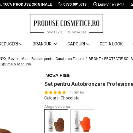
ei, 100%
PRODUSE ORIGINALE
0730.091.618
Luni-Vineri 9-17
REDUCERI
BRANDURI
CADOURI
GET A LOOK
 NYX, Revlon, Masti Faciale pentru Curatarea Tenului /
BRONZ / PROTECTIE SOLA
®, Spuma & Manusa
Set pentru Autobronzare Profesio
1 Review
Culoare
: Chocolate
Alege culoarea