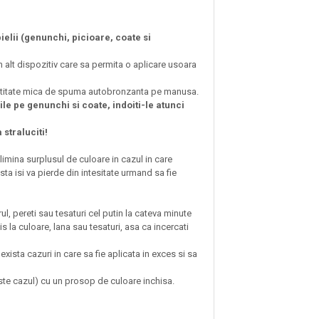
elii (genunchi, picioare, coate si
 un alt dispozitiv care sa permita o aplicare usoara
antitate mica de spuma autobronzanta pe manusa.
ile pe genunchi si coate, indoiti-le atunci
 straluciti!
limina surplusul de culoare in cazul in care
a isi va pierde din intesitate urmand sa fie
ul, pereti sau tesaturi cel putin la cateva minute
 la culoare, lana sau tesaturi, asa ca incercati
xista cazuri in care sa fie aplicata in exces si sa
este cazul) cu un prosop de culoare inchisa.