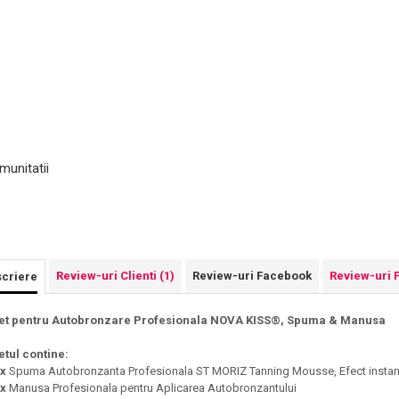
munitatii
Review-uri Clienti
(1)
Review-uri Facebook
Review-uri 
criere
et pentru Autobronzare Profesionala NOVA KISS®, Spuma & Manusa
etul contine:
 x
Spuma Autobronzanta Profesionala ST MORIZ Tanning Mousse, Efect instant
 x
Manusa Profesionala pentru Aplicarea Autobronzantului