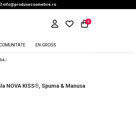
info@produsecosmetice.ro
0
COMUNITATE
EN-GROSS
RA /
nala NOVA KISS®, Spuma & Manusa