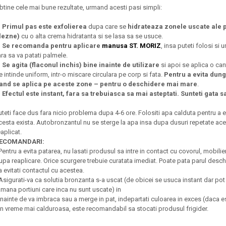
btine cele mai bune rezultate, urmand acesti pasi simpli:
. Primul pas este exfolierea
dupa care se
hidrateaza zonele uscate ale pi
lezne)
cu o alta crema hidratanta si se lasa sa se usuce.
. Se recomanda pentru aplicare
manusa ST. MORIZ
, insa puteti folosi si
ara sa va patati palmele.
. Se agita (flaconul inchis) bine inainte de utilizare
si apoi se aplica o c
e intinde uniform, intr-o miscare circulara pe corp si fata.
Pentru a evita dung
and se aplica pe aceste zone – pentru o deschidere mai mare
.
. Efectul este instant, fara sa trebuiasca sa mai asteptati. Sunteti gata sa
uteti face dus fara nicio problema dupa 4-6 ore. Folositi apa calduta pentru a e
cesta exista. Autobronzantul nu se sterge la apa insa dupa dusuri repetate acest
eaplicat.
ECOMANDARI:
 Pentru a evita patarea, nu lasati produsul sa intre in contact cu covorul, mobilier
upa reaplicare. Orice scurgere trebuie curatata imediat. Poate pata parul deschis
a evitati contactul cu acestea.
 Asigurati-va ca solutia bronzanta s-a uscat (de obicei se usuca instant dar pot e
amana portiuni care inca nu sunt uscate) in
 Inainte de va imbraca sau a merge in pat, indepartati culoarea in exces (daca 
 In vreme mai calduroasa, este recomandabil sa stocati produsul frigider.