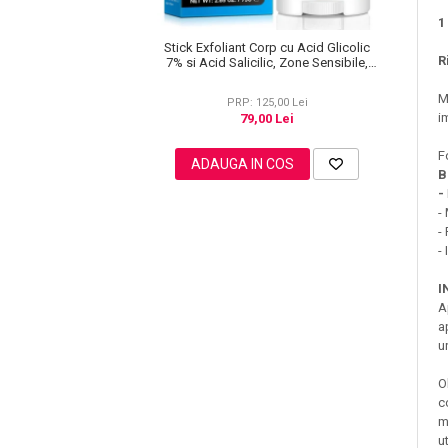
1
Stick Exfoliant Corp cu Acid Glicolic
R
7% si Acid Salicilic, Zone Sensibile,
75g
Sampoane Colorante
M
PRP: 125,00 Lei
Sampon
i
79,00 Lei
Anti-Cadere
F
Anti-Matreata
ADAUGA IN COS
B
Par Cret
-
Par Gras
-
-
Par Normal
-
Par Uscat / Deteriorat
I
Par Vopsit
A
Balsam si Masca
a
Indreptare
u
Par Vopsit
O
Regenerare
c
Stralucire
m
u
Volum