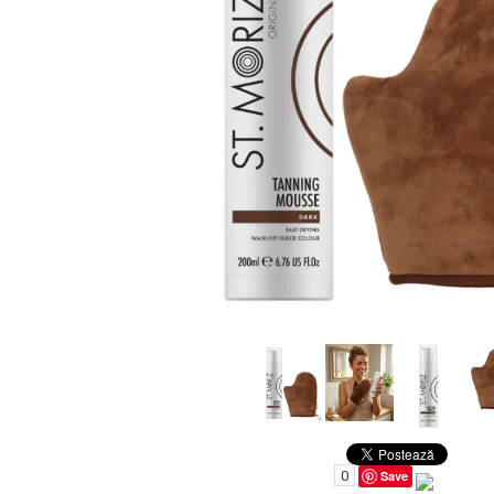
Uleiuri pentru Par
Uleiuri pentru Corp
Uleiuri Unghii / Cuticule
Uleiuri pentru Ten
Uleiuri Esentiale
INGRIJIRE TEN
0
Save