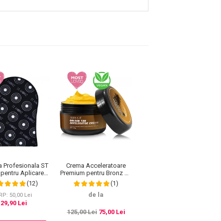
 Profesionala ST
Crema Acceleratoare
Set pentru autobronzare
pentru Aplicarea
Premium pentru Bronz de
profesionala ST MORIZ
obronzantului
10 ori mai rapid, Efect
cu Spuma Dark si
(12)
(1)
(26)
Intensificator, Ingrediente
Manusa, 200 ml
de la
100% Naturale, Frduga
RP: 50,00 Lei
PRP: 132,00 Lei
29,90 Lei
89,00 Lei
125,00 Lei
75,00 Lei