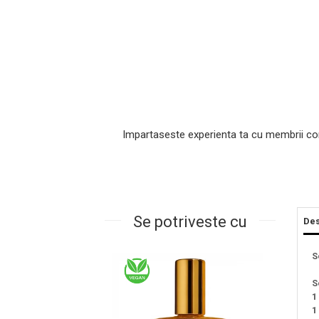
Impartaseste experienta ta cu membrii co
Masaj Facial si Drenaj Limfatic
Exfolianti si Masti
Gomaj si Exfoliere
Se potriveste cu
Des
Masti
Plasturi ochi / nas / frunte
S
Produse Curatare Ten
S
Demachiant si Apa Micelara
1
Gel de Curatare
1