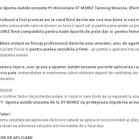
 x Spuma Autobronzanta Profesionala ST MORIZ Tanning Mousse, Efect i
rodusul a fost premiat ani la rand fiind declarata cea mai buna si cea
entru persoanele care isi doresc un bronz rapid cat si pentru persoanele cu piele
ORIZ fiind compatibila pentru toate tipurile de piele dar si
pentru feme
btine instant un finisaj profesionist datorita unui amestec unic de age
e poate folosi si
pentru pielea sensibila a fetei
- iar pentru o aplicare mai u
idratanta inainte.
extura lejera, non-grasa a spumei autobronzante permite aplicarea rapi
icio pata
. Instensitatea si mentinerea culorii obtinute depind de cantitatea d
plicarilor.
TENTIE!
u contine factor de protectie solara. In cazul in care doriti sa va expuneti la s
PF.
Spuma autobronzanta de la ST MORIZ nu protejeaza impotriva arsuri
faturi
:
entru rezultate exceptionale de bronz natural se aplica in orice moment al zilei
a lasati sa actioneze cel putin 4-6 ore inainte de a face dus.
OD DE APLICARE: