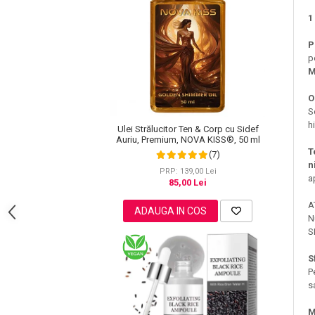
Lotiune Tonica
1
Hidratare
Contur de Ochi
P
p
Creme de Noapte
M
Creme de Zi
Serum / Elixir
O
S
Antirid
h
Ulei Strălucitor Ten & Corp cu Sidef
Contur de Ochi
Auriu, Premium, NOVA KISS®, 50 ml
Creme de Noapte
T
(7)
n
Creme de Zi
PRP: 139,00 Lei
a
85,00 Lei
Plasturi Antirid
A
Serum / Elixir
ADAUGA IN COS
N
Imperfectiuni
S
Iritatii
Matifiant si Purifiant
S
P
Matifiere
s
Spray Fixare Machiaj
M
Roseata