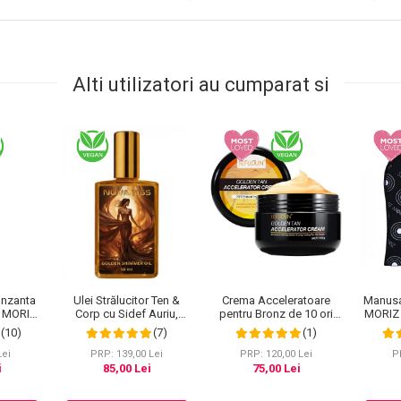
Alti utilizatori au cumparat si
Manusa
nzanta
Ulei Strălucitor Ten &
Crema Acceleratoare
MORIZ 
T MORIZ
Corp cu Sidef Auriu,
pentru Bronz de 10 ori
Aut
, Efect
Premium, NOVA KISS®,
mai rapid, Efect
(10)
(7)
(1)
200 ml
50 ml
Intensificator, Ingrediente
100% Naturale, Sefudun,
P
Lei
PRP: 139,00 Lei
PRP: 120,00 Lei
100 g
i
85,00 Lei
75,00 Lei