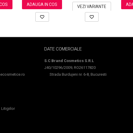
ADA
 COS
ADAUGA IN COS
VEZI VARIANTE
DATE COMERCIALE
S.C Brand Cosmetics S.R.L
J40/10296/2009; RO26117820
cosmetice.ro
Strada Burdujeni nr. 6-8, Bucuresti
Litigiilor