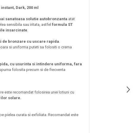
nstant, Dark, 200 ml
 mai sanatoasa solutie autobronzanta
atat
a sensibila sau iritata, astfel
formula ST
ile insarcinate
.
nti de bronzare cu uscare rapida
.
soara si uniforma puteti sa folositi o crema
da, cu usurinta si intindere uniforma, fara
e spuma folosita precum si de frecventa
oare este recomandat folosirea unei lotiuni cu
lor solare.
 pe pielea curata si exfoliata. Recomandat este