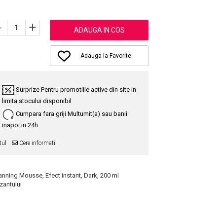
-
+
ADAUGA IN COS
Adauga la Favorite
Surprize
Pentru promotiile active din site in
limita stocului disponibil
Cumpara fara griji
Multumit(a) sau banii
inapoi in 24h
tul
Cere informatii
ning Mousse, Efect instant, Dark, 200 ml
zantului