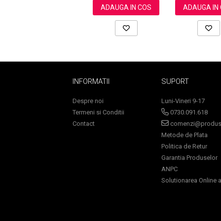
ADAUGA IN COS
ADAUGA IN
INFORMATII
SUPORT
Despre noi
Luni-Vineri 9-17
Termeni si Conditii
0730.091.618
Contact
comenzi@produse
Metode de Plata
Politica de Retur
Garantia Produselor
Baie si Relaxare
ANPC
Solutionarea Online a 
Sapunuri
Saruri si Perle
Uleiuri
Creme si Lotiuni