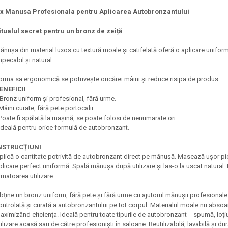
 x Manusa Profesionala pentru Aplicarea Autobronzantului
itualul secret pentru un bronz de zeiță
ănușa din material luxos cu textură moale și catifelată oferă o aplicare uniformă
mpecabil și natural.
orma sa ergonomică se potrivește oricărei mâini și reduce risipa de produs.
ENEFICII
Bronz uniform și profesional, fără urme.
 Mâini curate, fără pete portocalii.
 Poate fi spălată la mașină, se poate folosi de nenumarate ori.
 Ideală pentru orice formulă de autobronzant.
NSTRUCȚIUNI
plică o cantitate potrivită de autobronzant direct pe mănușă. Masează ușor piele
plicare perfect uniformă. Spală mănușa după utilizare și las-o la uscat natural
rmatoarea utilizare.
bține un bronz uniform, fără pete și fără urme cu ajutorul mănușii profesiona
ontrolată și curată a autobronzantului pe tot corpul. Materialul moale nu abs
aximizând eficiența. Ideală pentru toate tipurile de autobronzant - spumă, loțiu
tilizare acasă sau de către profesioniști în saloane. Reutilizabilă, lavabilă și du