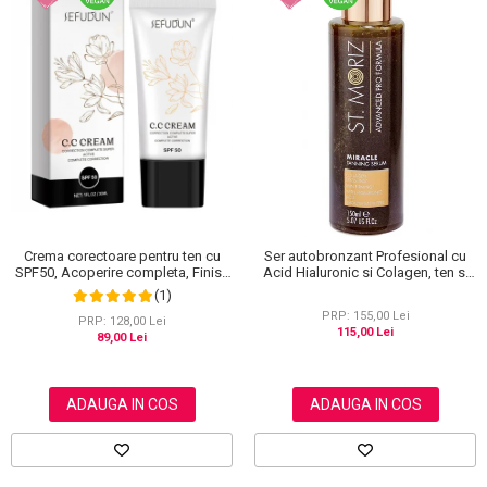
Crema corectoare pentru ten cu
Ser autobronzant Profesional cu
SPF50, Acoperire completa, Finish
Acid Hialuronic si Colagen, ten si
mat, Rezistenta, Anti Roseata, CC
corp, St. Moriz Advanced PRO
(1)
Cream Sefudun, 30 ml
Miracle Tanning, 150 ml
PRP: 155,00 Lei
PRP: 128,00 Lei
115,00 Lei
89,00 Lei
ADAUGA IN COS
ADAUGA IN COS