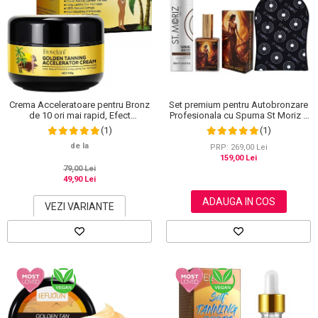
Crema Acceleratoare pentru Bronz
Set premium pentru Autobronzare
de 10 ori mai rapid, Efect
Profesionala cu Spuma St Moriz x
Intensificator, Ingrediente 100%
200 ml, Ulei Stralucitor cu Sidef
(1)
(1)
Naturale, Frovetani, 100 g
Auriu NOVA KISS® x 50 ml si
de la
Manusa
PRP: 269,00 Lei
159,00 Lei
79,00 Lei
49,90 Lei
ADAUGA IN COS
VEZI VARIANTE