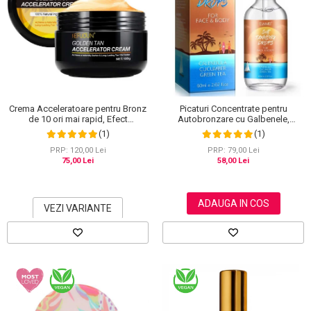
Crema Acceleratoare pentru Bronz
Picaturi Concentrate pentru
de 10 ori mai rapid, Efect
Autobronzare cu Galbenele,
Intensificator, Ingrediente 100%
Castravete si Ceai verde, Fata si
(1)
(1)
Naturale, Sefudun, 100 g
Corp, Elaimei, 60 ml
PRP: 120,00 Lei
PRP: 79,00 Lei
75,00 Lei
58,00 Lei
ADAUGA IN COS
VEZI VARIANTE