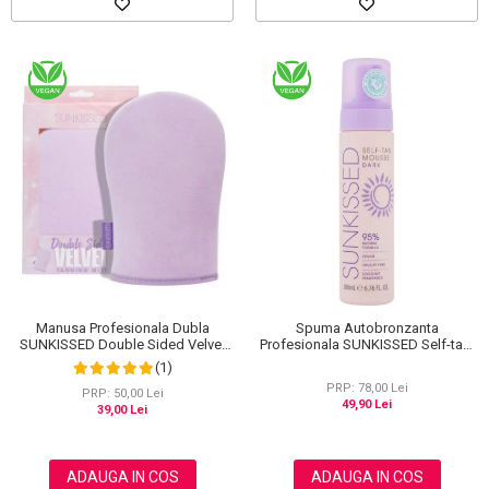
Manusa Profesionala Dubla
Spuma Autobronzanta
SUNKISSED Double Sided Velvet
Profesionala SUNKISSED Self-tan,
pentru Aplicarea Autobronzantului,
DARK, 95% Ingrediente Naturale,
(1)
ECO Packaging
200 ml
PRP: 78,00 Lei
PRP: 50,00 Lei
49,90 Lei
39,00 Lei
ADAUGA IN COS
ADAUGA IN COS