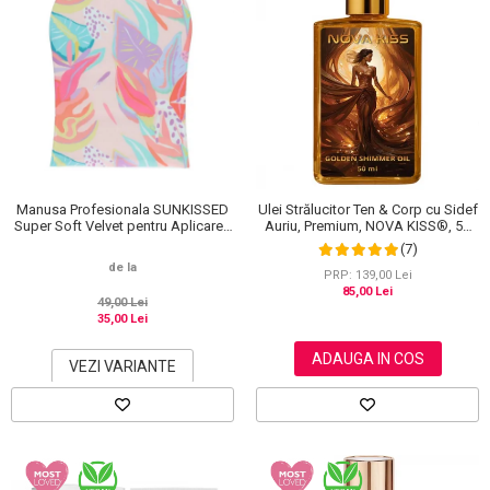
Manusa Profesionala SUNKISSED
Ulei Strălucitor Ten & Corp cu Sidef
Super Soft Velvet pentru Aplicarea
Auriu, Premium, NOVA KISS®, 50
Autobronzantului, Tropical
ml
(7)
de la
PRP: 139,00 Lei
85,00 Lei
49,00 Lei
35,00 Lei
ADAUGA IN COS
VEZI VARIANTE