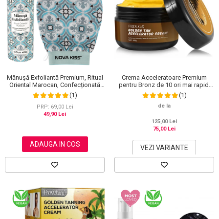
Crema Acceleratoare Premium
Mănușă Exfoliantă Premium, Ritual
pentru Bronz de 10 ori mai rapid,
Oriental Marocan, Confecționată
Efect Intensificator, Ingrediente
Manual, NOVA KISS®
(1)
(1)
100% Naturale, Frduga
de la
PRP: 69,00 Lei
49,90 Lei
125,00 Lei
75,00 Lei
ADAUGA IN COS
VEZI VARIANTE