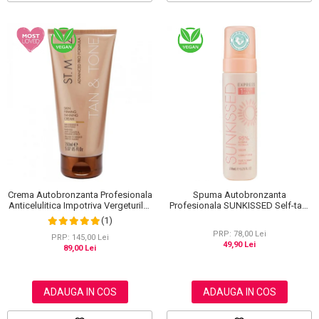
Spuma Autobronzanta
Crema Autobronzanta Profesionala
Profesionala SUNKISSED Self-tan,
Anticelulitica Impotriva Vergeturilor
1H TAN, 95% Ingrediente Naturale,
ST MORIZ Advanced PRO Formula
(1)
200 ml
Tan & Tone Skin Firming, 150 ml
PRP: 78,00 Lei
PRP: 145,00 Lei
49,90 Lei
89,00 Lei
ADAUGA IN COS
ADAUGA IN COS