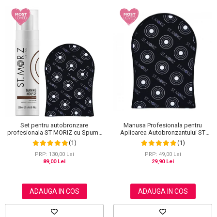
Set pentru autobronzare
Manusa Profesionala pentru
profesionala ST MORIZ cu Spuma
Aplicarea Autobronzantului ST
Dark Fast Drying si Manusa Velvet
MORIZ Velvet Tanning Mitt
(1)
(1)
Tanning Mitt
PRP: 130,00 Lei
PRP: 49,00 Lei
89,00 Lei
29,90 Lei
ADAUGA IN COS
ADAUGA IN COS