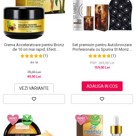
Crema Acceleratoare pentru Bronz
Set premium pentru Autobronzare
de 10 ori mai rapid, Efect
Profesionala cu Spuma St Moriz x
Intensificator, Ingrediente 100%
200 ml, Ulei Stralucitor cu Sidef
(1)
(1)
Naturale, Frovetani, 100 g
Auriu NOVA KISS® x 50 ml si
de la
Manusa
PRP: 269,00 Lei
159,00 Lei
79,00 Lei
49,90 Lei
ADAUGA IN COS
VEZI VARIANTE