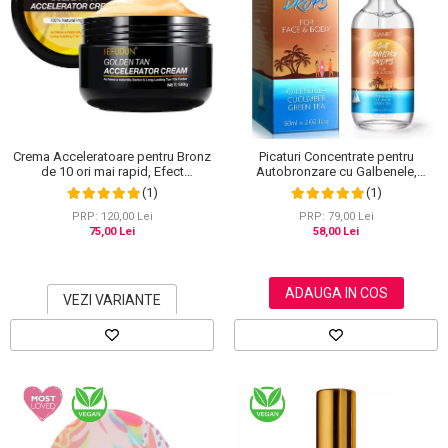
Crema Acceleratoare pentru Bronz
Picaturi Concentrate pentru
de 10 ori mai rapid, Efect
Autobronzare cu Galbenele,
Intensificator, Ingrediente 100%
Castravete si Ceai verde, Fata si
(1)
(1)
Naturale, Sefudun, 100 g
Corp, Elaimei, 60 ml
PRP: 120,00 Lei
PRP: 79,00 Lei
75,00 Lei
58,00 Lei
ADAUGA IN COS
VEZI VARIANTE