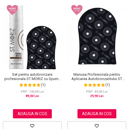
Set pentru autobronzare
Manusa Profesionala pentru
profesionala ST MORIZ cu Spuma
Aplicarea Autobronzantului ST
Dark Fast Drying si Manusa Velvet
MORIZ Velvet Tanning Mitt
(1)
(1)
Tanning Mitt
PRP: 130,00 Lei
PRP: 49,00 Lei
89,00 Lei
29,90 Lei
ADAUGA IN COS
ADAUGA IN COS