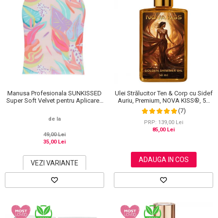
Manusa Profesionala SUNKISSED
Ulei Strălucitor Ten & Corp cu Sidef
Super Soft Velvet pentru Aplicarea
Auriu, Premium, NOVA KISS®, 50
Autobronzantului, Tropical
ml
(7)
de la
PRP: 139,00 Lei
85,00 Lei
49,00 Lei
35,00 Lei
ADAUGA IN COS
VEZI VARIANTE