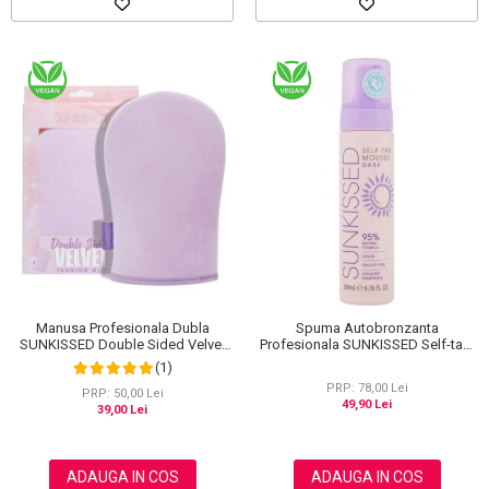
Manusa Profesionala Dubla
Spuma Autobronzanta
SUNKISSED Double Sided Velvet
Profesionala SUNKISSED Self-tan,
pentru Aplicarea Autobronzantului,
DARK, 95% Ingrediente Naturale,
(1)
ECO Packaging
200 ml
PRP: 78,00 Lei
PRP: 50,00 Lei
49,90 Lei
39,00 Lei
ADAUGA IN COS
ADAUGA IN COS