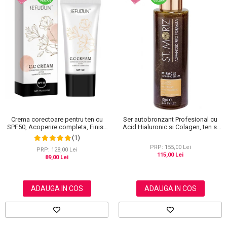
Crema corectoare pentru ten cu
Ser autobronzant Profesional cu
SPF50, Acoperire completa, Finish
Acid Hialuronic si Colagen, ten si
mat, Rezistenta, Anti Roseata, CC
corp, St. Moriz Advanced PRO
(1)
Cream Sefudun, 30 ml
Miracle Tanning, 150 ml
PRP: 155,00 Lei
PRP: 128,00 Lei
115,00 Lei
89,00 Lei
ADAUGA IN COS
ADAUGA IN COS