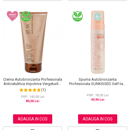
Spuma Autobronzanta
Crema Autobronzanta Profesionala
Profesionala SUNKISSED Self-tan,
Anticelulitica Impotriva Vergeturilor
1H TAN, 95% Ingrediente Naturale,
ST MORIZ Advanced PRO Formula
(1)
200 ml
Tan & Tone Skin Firming, 150 ml
PRP: 78,00 Lei
PRP: 145,00 Lei
49,90 Lei
89,00 Lei
ADAUGA IN COS
ADAUGA IN COS