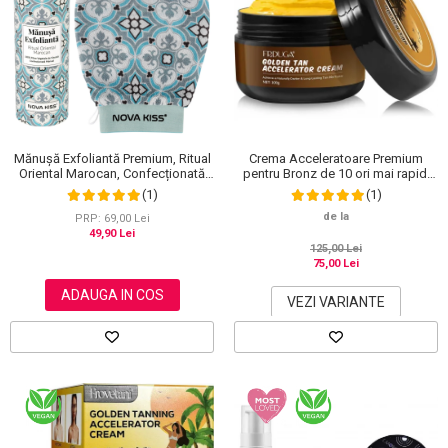
Crema Acceleratoare Premium
Mănușă Exfoliantă Premium, Ritual
pentru Bronz de 10 ori mai rapid,
Oriental Marocan, Confecționată
Efect Intensificator, Ingrediente
Manual, NOVA KISS®
(1)
(1)
100% Naturale, Frduga
de la
PRP: 69,00 Lei
49,90 Lei
125,00 Lei
75,00 Lei
ADAUGA IN COS
VEZI VARIANTE