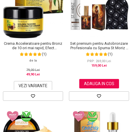
Crema Acceleratoare pentru Bronz
Set premium pentru Autobronzare
de 10 ori mai rapid, Efect
Profesionala cu Spuma St Moriz x
Intensificator, Ingrediente 100%
200 ml, Ulei Stralucitor cu Sidef
(1)
(1)
Naturale, Frovetani, 100 g
Auriu NOVA KISS® x 50 ml si
de la
Manusa
PRP: 269,00 Lei
159,00 Lei
79,00 Lei
49,90 Lei
ADAUGA IN COS
VEZI VARIANTE