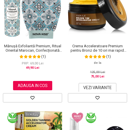
Crema Acceleratoare Premium
Mănușă Exfoliantă Premium, Ritual
pentru Bronz de 10 ori mai rapid,
Oriental Marocan, Confecționată
Efect Intensificator, Ingrediente
Manual, NOVA KISS®
(1)
(1)
100% Naturale, Frduga
de la
PRP: 69,00 Lei
49,90 Lei
125,00 Lei
75,00 Lei
ADAUGA IN COS
VEZI VARIANTE