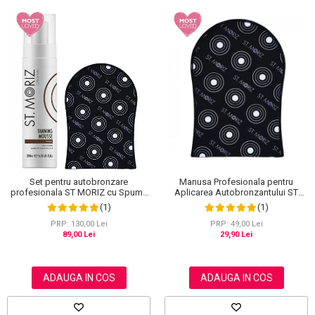
Set pentru autobronzare
Manusa Profesionala pentru
profesionala ST MORIZ cu Spuma
Aplicarea Autobronzantului ST
Dark Fast Drying si Manusa Velvet
MORIZ Velvet Tanning Mitt
(1)
(1)
Tanning Mitt
PRP: 130,00 Lei
PRP: 49,00 Lei
89,00 Lei
29,90 Lei
ADAUGA IN COS
ADAUGA IN COS