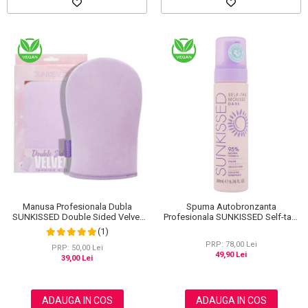
Manusa Profesionala Dubla
Spuma Autobronzanta
SUNKISSED Double Sided Velvet
Profesionala SUNKISSED Self-tan,
pentru Aplicarea Autobronzantului,
DARK, 95% Ingrediente Naturale,
(1)
ECO Packaging
200 ml
PRP: 78,00 Lei
PRP: 50,00 Lei
49,90 Lei
39,00 Lei
ADAUGA IN COS
ADAUGA IN COS