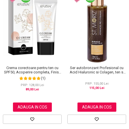
Crema corectoare pentru ten cu
Ser autobronzant Profesional cu
SPF50, Acoperire completa, Finish
Acid Hialuronic si Colagen, ten si
mat, Rezistenta, Anti Roseata, CC
corp, St. Moriz Advanced PRO
(1)
Cream Sefudun, 30 ml
Miracle Tanning, 150 ml
PRP: 155,00 Lei
PRP: 128,00 Lei
115,00 Lei
89,00 Lei
ADAUGA IN COS
ADAUGA IN COS