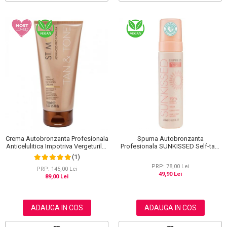
Spuma Autobronzanta
Crema Autobronzanta Profesionala
Profesionala SUNKISSED Self-tan,
Anticelulitica Impotriva Vergeturilor
1H TAN, 95% Ingrediente Naturale,
ST MORIZ Advanced PRO Formula
(1)
200 ml
Tan & Tone Skin Firming, 150 ml
PRP: 78,00 Lei
PRP: 145,00 Lei
49,90 Lei
89,00 Lei
ADAUGA IN COS
ADAUGA IN COS