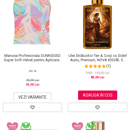
Manusa Profesionala SUNKISSED
Ulei Strălucitor Ten & Corp cu Sidef
Super Soft Velvet pentru Aplicarea
Auriu, Premium, NOVA KISS®, 50
Autobronzantului, Tropical
ml
(7)
de la
PRP: 139,00 Lei
85,00 Lei
49,00 Lei
35,00 Lei
ADAUGA IN COS
VEZI VARIANTE