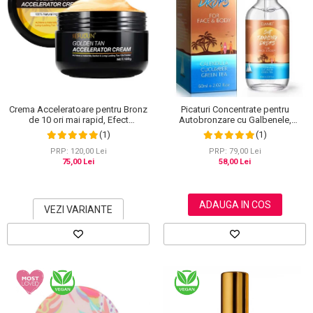
Crema Acceleratoare pentru Bronz
Picaturi Concentrate pentru
de 10 ori mai rapid, Efect
Autobronzare cu Galbenele,
Intensificator, Ingrediente 100%
Castravete si Ceai verde, Fata si
(1)
(1)
Naturale, Sefudun, 100 g
Corp, Elaimei, 60 ml
PRP: 120,00 Lei
PRP: 79,00 Lei
75,00 Lei
58,00 Lei
ADAUGA IN COS
VEZI VARIANTE