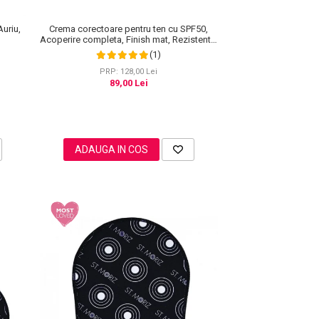
Crema corectoare pentru ten cu SPF50,
Auriu,
Acoperire completa, Finish mat, Rezistenta,
Anti Roseata, CC Cream Sefudun, 30 ml
(1)
PRP: 128,00 Lei
89,00 Lei
ADAUGA IN COS