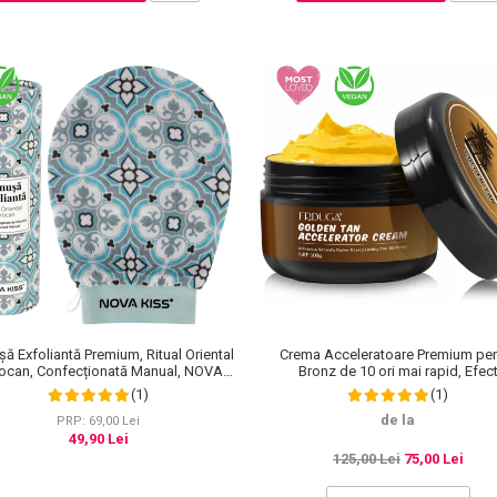
ă Exfoliantă Premium, Ritual Oriental
Crema Acceleratoare Premium pen
ocan, Confecționată Manual, NOVA
Bronz de 10 ori mai rapid, Efec
KISS®
Intensificator, Ingrediente 100% Natu
(1)
(1)
Frduga
de la
PRP: 69,00 Lei
49,90 Lei
125,00 Lei
75,00 Lei