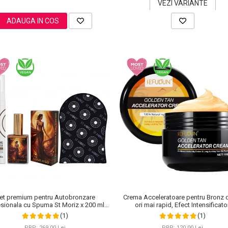
VEZI VARIANTE
ADAUGA IN COS
et premium pentru Autobronzare
Crema Acceleratoare pentru Bronz 
sionala cu Spuma St Moriz x 200 ml,
ori mai rapid, Efect Intensificator
Stralucitor cu Sidef Auriu NOVA KISS®
Ingrediente 100% Naturale, Sefudun,
(1)
(1)
x 50 ml si Manusa
PRP: 269,00 Lei
PRP: 120,00 Lei