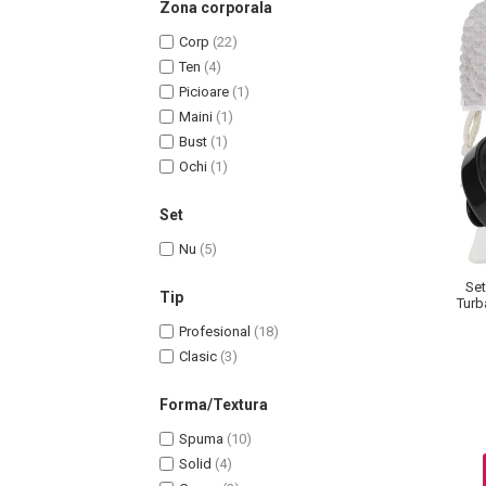
Zona corporala
Corp
(22)
Ten
(4)
Picioare
(1)
Maini
(1)
Bust
(1)
Ochi
(1)
Set
Nu
(5)
Masaj Facial si Drenaj Limfatic
Set
Exfolianti si Masti
Tip
Turb
Gomaj si Exfoliere
Profesional
(18)
Masti
Clasic
(3)
Plasturi ochi / nas / frunte
Forma/Textura
Produse Curatare Ten
Demachiant si Apa Micelara
Spuma
(10)
Solid
(4)
Gel de Curatare