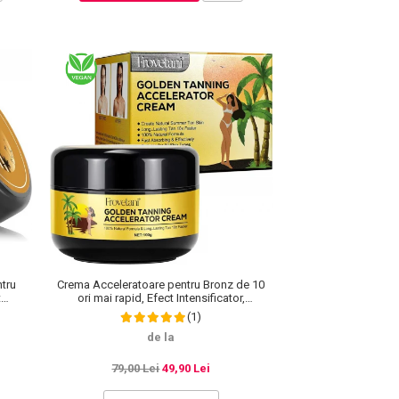
tru
Crema Acceleratoare pentru Bronz de 10
t
ori mai rapid, Efect Intensificator,
rale,
Ingrediente 100% Naturale, Frovetani, 100 g
(1)
de la
79,00 Lei
49,90 Lei