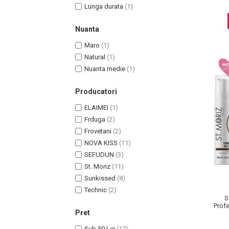
Lunga durata
(1)
Pete
Ingrijire Gene
Nuanta
PAR
Maro
(1)
Natural
(1)
Nuanta medie
(1)
Producatori
ELAIMEI
(1)
Frduga
(2)
Frovetani
(2)
NOVA KISS
(11)
SEFUDUN
(3)
St. Moriz
(11)
Sunkissed
(8)
Technic
(2)
S
Profe
Pret
Ulei 
Sub 50 Lei
(17)