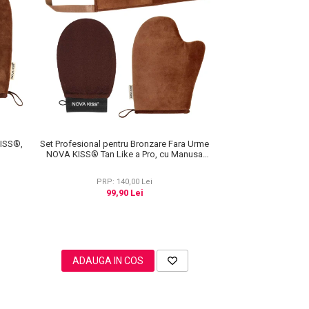
KISS®,
Set Profesional pentru Bronzare Fara Urme
NOVA KISS® Tan Like a Pro, cu Manusa
Autobronzanta, Manusa Exfolianta si
Aplicator Spate
PRP: 140,00 Lei
99,90 Lei
ADAUGA IN COS