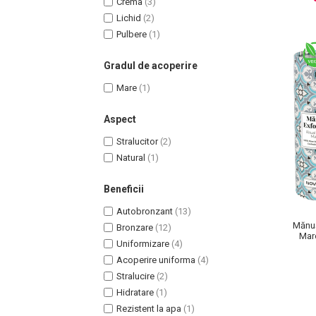
Crema
(3)
Lotiune Tonica
Lichid
(2)
Hidratare
Pulbere
(1)
Contur de Ochi
Creme de Noapte
Gradul de acoperire
Creme de Zi
Mare
(1)
Serum / Elixir
Antirid
Aspect
Contur de Ochi
Stralucitor
(2)
Creme de Noapte
Natural
(1)
Creme de Zi
Plasturi Antirid
Beneficii
Serum / Elixir
Autobronzant
(13)
Imperfectiuni
Mănuș
Bronzare
(12)
Mar
Iritatii
Uniformizare
(4)
Matifiant si Purifiant
Acoperire uniforma
(4)
Stralucire
(2)
Matifiere
Hidratare
(1)
Spray Fixare Machiaj
Rezistent la apa
(1)
Roseata