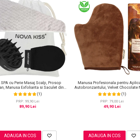
Manusa Profesionala pentru Aplic
 SPA cu Perie Masaj Scalp, Prosop
Autobronzantului, Velvet Chocolat
an, Manusa Exfolianta si Saculet din
KISS®
Bumbac, NOVA KISS®
(1)
(1)
PRP: 79,00 Lei
PRP: 99,90 Lei
49,90 Lei
89,90 Lei
ADAUGA IN COS
ADAUGA IN COS