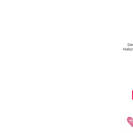
Ser
Hialur
Adv
Baie si Relaxare
Sapunuri
Saruri si Perle
Uleiuri
Creme si Lotiuni