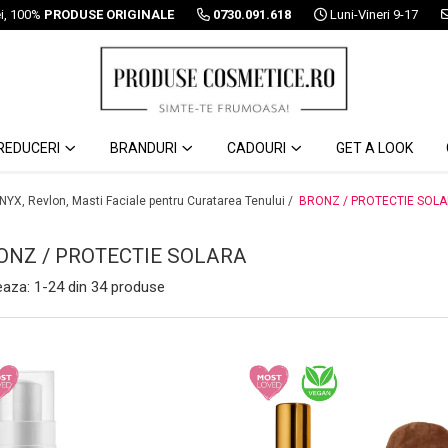
ei, 100%
PRODUSE ORIGINALE
0730.091.618
Luni-Vineri 9-17
REDUCERI
BRANDURI
CADOURI
GET A LOOK
 NYX, Revlon, Masti Faciale pentru Curatarea Tenului /
BRONZ / PROTECTIE SOL
ONZ / PROTECTIE SOLARA
eaza:
1-
24
din
34
produse