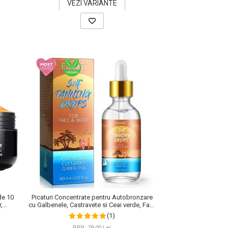
VEZI VARIANTE
de 10
Picaturi Concentrate pentru Autobronzare
,
cu Galbenele, Castravete si Ceai verde, Fata
 100 g
si Corp, Elaimei, 60 ml
(1)
PRP: 79,00 Lei