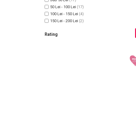
50 Lei - 100 Lei
(17)
100 Lei - 150 Lei
(4)
150 Lei - 200 Lei
(2)
Sampoane Colorante
Sampon
Rating
Anti-Cadere
Anti-Matreata
Par Cret
Par Gras
Par Normal
Par Uscat / Deteriorat
Par Vopsit
Balsam si Masca
Indreptare
Par Vopsit
Regenerare
Stralucire
Volum