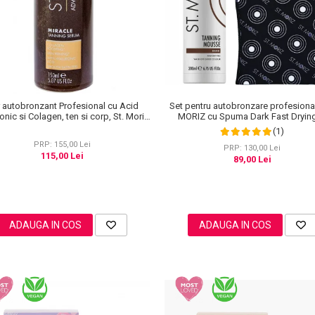
Set pentru autobronzare profesiona
 autobronzant Profesional cu Acid
MORIZ cu Spuma Dark Fast Drying
onic si Colagen, ten si corp, St. Moriz
Manusa Velvet Tanning Mitt
anced PRO Miracle Tanning, 150 ml
(1)
PRP: 155,00 Lei
PRP: 130,00 Lei
115,00 Lei
89,00 Lei
ADAUGA IN COS
ADAUGA IN COS