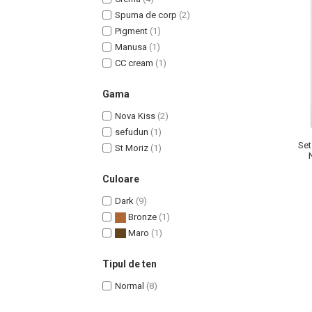
Spuma de corp
(2)
Pigment
(1)
Manusa
(1)
CC cream
(1)
Uleiuri pentru Par
Gama
Uleiuri pentru Corp
Uleiuri Unghii / Cuticule
Nova Kiss
(2)
Uleiuri pentru Ten
sefudun
(1)
Set
St Moriz
(1)
Uleiuri Esentiale
INGRIJIRE TEN
Culoare
Dark
(9)
Bronze
(1)
Maro
(1)
Tipul de ten
Normal
(8)