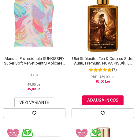
Manusa Profesionala SUNKISSED
Ulei Strălucitor Ten & Corp cu Sidef
Super Soft Velvet pentru Aplicarea
Auriu, Premium, NOVA KISS®, 50
Autobronzantului, Tropical
ml
(7)
de la
PRP: 139,00 Lei
85,00 Lei
49,00 Lei
35,00 Lei
ADAUGA IN COS
VEZI VARIANTE