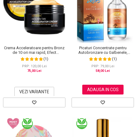
Crema Acceleratoare pentru Bronz
Picaturi Concentrate pentru
de 10 ori mai rapid, Efect
Autobronzare cu Galbenele,
Intensificator, Ingrediente 100%
Castravete si Ceai verde, Fata si
(1)
(1)
Naturale, Sefudun, 100 g
Corp, Elaimei, 60 ml
PRP: 120,00 Lei
PRP: 79,00 Lei
75,00 Lei
58,00 Lei
ADAUGA IN COS
VEZI VARIANTE