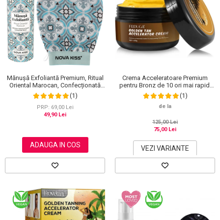
Crema Acceleratoare Premium
Mănușă Exfoliantă Premium, Ritual
pentru Bronz de 10 ori mai rapid,
Oriental Marocan, Confecționată
Efect Intensificator, Ingrediente
Manual, NOVA KISS®
(1)
(1)
100% Naturale, Frduga
de la
PRP: 69,00 Lei
49,90 Lei
125,00 Lei
75,00 Lei
ADAUGA IN COS
VEZI VARIANTE