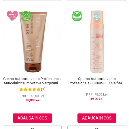
Spuma Autobronzanta
Crema Autobronzanta Profesionala
Profesionala SUNKISSED Self-tan,
Anticelulitica Impotriva Vergeturilor
1H TAN, 95% Ingrediente Naturale,
ST MORIZ Advanced PRO Formula
(1)
200 ml
Tan & Tone Skin Firming, 150 ml
PRP: 78,00 Lei
PRP: 145,00 Lei
49,90 Lei
89,00 Lei
ADAUGA IN COS
ADAUGA IN COS