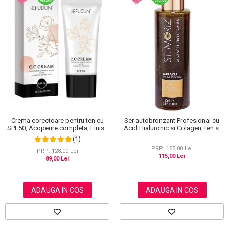
Crema corectoare pentru ten cu
Ser autobronzant Profesional cu
SPF50, Acoperire completa, Finish
Acid Hialuronic si Colagen, ten si
mat, Rezistenta, Anti Roseata, CC
corp, St. Moriz Advanced PRO
(1)
Cream Sefudun, 30 ml
Miracle Tanning, 150 ml
PRP: 155,00 Lei
PRP: 128,00 Lei
115,00 Lei
89,00 Lei
ADAUGA IN COS
ADAUGA IN COS