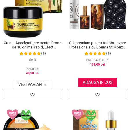
Crema Acceleratoare pentru Bronz
Set premium pentru Autobronzare
de 10 ori mai rapid, Efect
Profesionala cu Spuma St Moriz x
Intensificator, Ingrediente 100%
200 ml, Ulei Stralucitor cu Sidef
(1)
(1)
Naturale, Frovetani, 100 g
Auriu NOVA KISS® x 50 ml si
de la
Manusa
PRP: 269,00 Lei
159,00 Lei
79,00 Lei
49,90 Lei
ADAUGA IN COS
VEZI VARIANTE