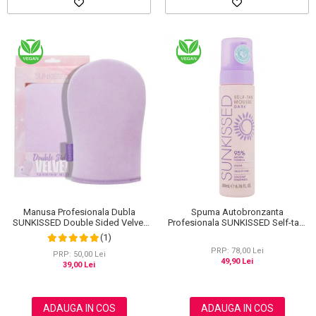
Manusa Profesionala Dubla
Spuma Autobronzanta
SUNKISSED Double Sided Velvet
Profesionala SUNKISSED Self-tan,
pentru Aplicarea Autobronzantului,
DARK, 95% Ingrediente Naturale,
(1)
ECO Packaging
200 ml
PRP: 78,00 Lei
PRP: 50,00 Lei
49,90 Lei
39,00 Lei
ADAUGA IN COS
ADAUGA IN COS