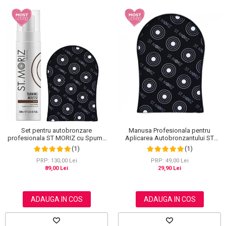
Set pentru autobronzare
Manusa Profesionala pentru
profesionala ST MORIZ cu Spuma
Aplicarea Autobronzantului ST
Dark Fast Drying si Manusa Velvet
MORIZ Velvet Tanning Mitt
(1)
(1)
Tanning Mitt
PRP: 130,00 Lei
PRP: 49,00 Lei
89,00 Lei
29,90 Lei
ADAUGA IN COS
ADAUGA IN COS