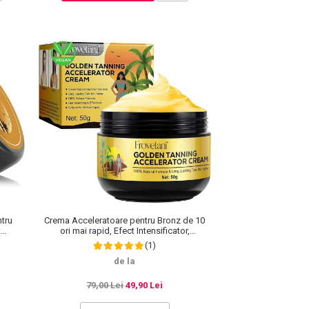
tru
Crema Acceleratoare pentru Bronz de 10
t
ori mai rapid, Efect Intensificator,
rale,
Ingrediente 100% Naturale
(1)
de la
79,00 Lei
49,90 Lei