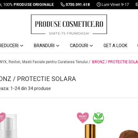
ei, 100%
PRODUSE ORIGINALE
0730.091.618
Luni-Vineri 9-17
REDUCERI
BRANDURI
CADOURI
GET A LOOK
 NYX, Revlon, Masti Faciale pentru Curatarea Tenului /
BRONZ / PROTECTIE SOL
ONZ / PROTECTIE SOLARA
eaza:
1-
24
din
34
produse