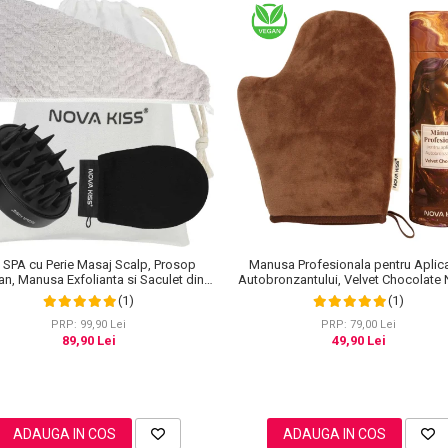
Manusa Profesionala pentru Aplic
 SPA cu Perie Masaj Scalp, Prosop
Autobronzantului, Velvet Chocolat
an, Manusa Exfolianta si Saculet din
KISS®
Bumbac, NOVA KISS®
(1)
(1)
PRP: 79,00 Lei
PRP: 99,90 Lei
49,90 Lei
89,90 Lei
ADAUGA IN COS
ADAUGA IN COS