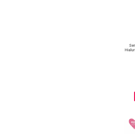
Ser
Hialur
Adv
Baie si Relaxare
Sapunuri
Saruri si Perle
Uleiuri
Creme si Lotiuni