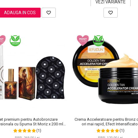
VEZI VARIANTE
ADAUGA IN COS
et premium pentru Autobronzare
Crema Acceleratoare pentru Bronz 
sionala cu Spuma St Moriz x 200 ml,
ori mai rapid, Efect Intensificator
Stralucitor cu Sidef Auriu NOVA KISS®
Ingrediente 100% Naturale, Sefudun,
(1)
(1)
x 50 ml si Manusa
PRP: 269,00 Lei
PRP: 120,00 Lei