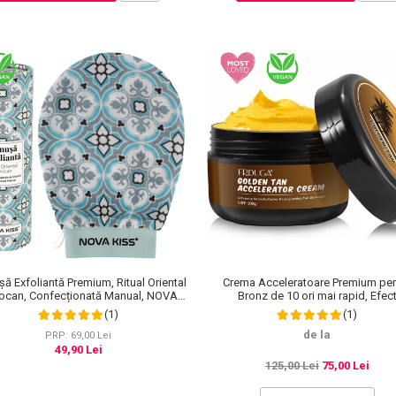
ă Exfoliantă Premium, Ritual Oriental
Crema Acceleratoare Premium pen
ocan, Confecționată Manual, NOVA
Bronz de 10 ori mai rapid, Efec
KISS®
Intensificator, Ingrediente 100% Natu
(1)
(1)
Frduga
de la
PRP: 69,00 Lei
49,90 Lei
125,00 Lei
75,00 Lei