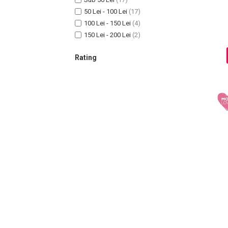
50 Lei - 100 Lei
(17)
100 Lei - 150 Lei
(4)
150 Lei - 200 Lei
(2)
Sampoane Colorante
Sampon
Rating
Anti-Cadere
Anti-Matreata
Par Cret
Par Gras
Par Normal
Par Uscat / Deteriorat
Par Vopsit
Balsam si Masca
Indreptare
Par Vopsit
Regenerare
Stralucire
Volum