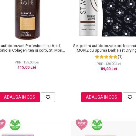
Set pentru autobronzare profesiona
 autobronzant Profesional cu Acid
MORIZ cu Spuma Dark Fast Drying
onic si Colagen, ten si corp, St. Moriz
Manusa Velvet Tanning Mitt
anced PRO Miracle Tanning, 150 ml
(1)
PRP: 155,00 Lei
PRP: 130,00 Lei
115,00 Lei
89,00 Lei
ADAUGA IN COS
ADAUGA IN COS