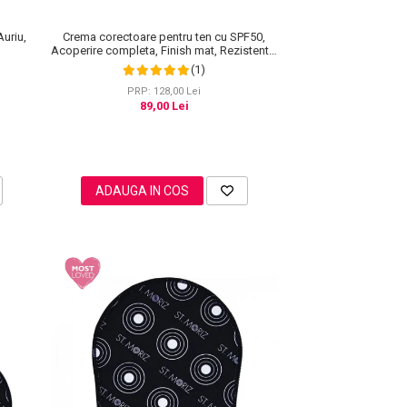
Crema corectoare pentru ten cu SPF50,
Auriu,
Acoperire completa, Finish mat, Rezistenta,
Anti Roseata, CC Cream Sefudun, 30 ml
(1)
PRP: 128,00 Lei
89,00 Lei
ADAUGA IN COS