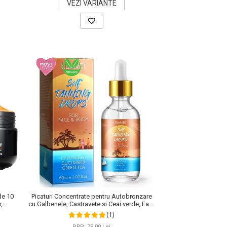
VEZI VARIANTE
de 10
Picaturi Concentrate pentru Autobronzare
,
cu Galbenele, Castravete si Ceai verde, Fata
 100 g
si Corp, Elaimei, 60 ml
(1)
PRP: 79,00 Lei