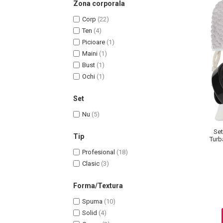
Zona corporala
Corp
(22)
Ten
(4)
Picioare
(1)
Maini
(1)
Bust
(1)
Ochi
(1)
Set
Nu
(5)
Masaj Facial si Drenaj Limfatic
Set
Exfolianti si Masti
Tip
Turb
Gomaj si Exfoliere
Profesional
(18)
Masti
Clasic
(3)
Plasturi ochi / nas / frunte
Forma/Textura
Produse Curatare Ten
Demachiant si Apa Micelara
Spuma
(10)
Solid
(4)
Gel de Curatare