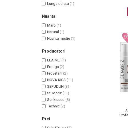
Lunga durata
(1)
Pete
Ingrijire Gene
Nuanta
PAR
Maro
(1)
Natural
(1)
Nuanta medie
(1)
Producatori
ELAIMEI
(1)
Frduga
(2)
Frovetani
(2)
NOVA KISS
(11)
SEFUDUN
(3)
St. Moriz
(11)
Sunkissed
(8)
Technic
(2)
S
Profe
Pret
Ulei 
Sub 50 Lei
(17)