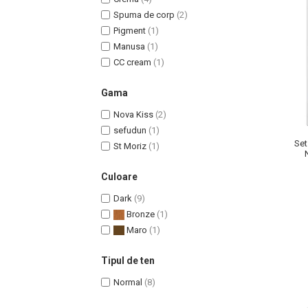
Spuma de corp
(2)
Pigment
(1)
Manusa
(1)
CC cream
(1)
Uleiuri pentru Par
Gama
Uleiuri pentru Corp
Uleiuri Unghii / Cuticule
Nova Kiss
(2)
Uleiuri pentru Ten
sefudun
(1)
Set
St Moriz
(1)
Uleiuri Esentiale
INGRIJIRE TEN
Culoare
Dark
(9)
Bronze
(1)
Maro
(1)
Tipul de ten
Normal
(8)