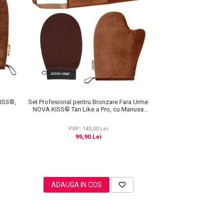
KISS®,
Set Profesional pentru Bronzare Fara Urme
NOVA KISS® Tan Like a Pro, cu Manusa
Autobronzanta, Manusa Exfolianta si
Aplicator Spate
PRP: 140,00 Lei
99,90 Lei
ADAUGA IN COS