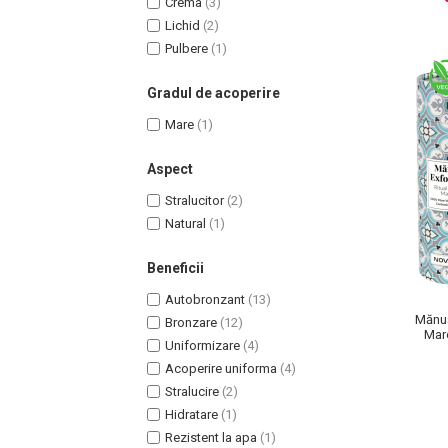
Crema
(3)
Lotiune Tonica
Lichid
(2)
Hidratare
Pulbere
(1)
Contur de Ochi
Creme de Noapte
Gradul de acoperire
Creme de Zi
Mare
(1)
Serum / Elixir
Antirid
Aspect
Contur de Ochi
Stralucitor
(2)
Creme de Noapte
Natural
(1)
Creme de Zi
Plasturi Antirid
Beneficii
Serum / Elixir
Autobronzant
(13)
Imperfectiuni
Mănuș
Bronzare
(12)
Mar
Iritatii
Uniformizare
(4)
Matifiant si Purifiant
Acoperire uniforma
(4)
Stralucire
(2)
Matifiere
Hidratare
(1)
Spray Fixare Machiaj
Rezistent la apa
(1)
Roseata