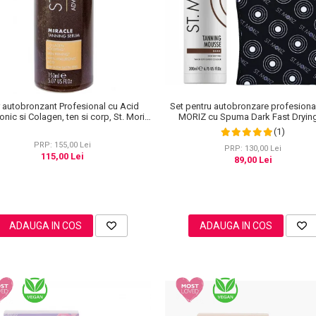
Set pentru autobronzare profesiona
 autobronzant Profesional cu Acid
MORIZ cu Spuma Dark Fast Drying
onic si Colagen, ten si corp, St. Moriz
Manusa Velvet Tanning Mitt
anced PRO Miracle Tanning, 150 ml
(1)
PRP: 155,00 Lei
PRP: 130,00 Lei
115,00 Lei
89,00 Lei
ADAUGA IN COS
ADAUGA IN COS