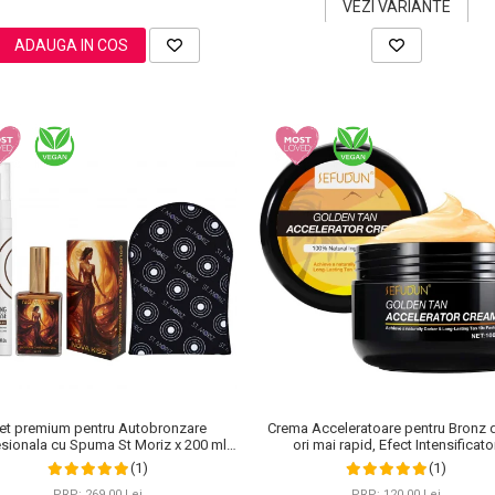
VEZI VARIANTE
ADAUGA IN COS
et premium pentru Autobronzare
Crema Acceleratoare pentru Bronz 
sionala cu Spuma St Moriz x 200 ml,
ori mai rapid, Efect Intensificator
Stralucitor cu Sidef Auriu NOVA KISS®
Ingrediente 100% Naturale, Sefudun,
(1)
(1)
x 50 ml si Manusa
PRP: 269,00 Lei
PRP: 120,00 Lei