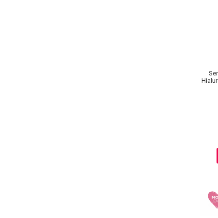
Ser
Hialur
Adv
Baie si Relaxare
Sapunuri
Saruri si Perle
Uleiuri
Creme si Lotiuni