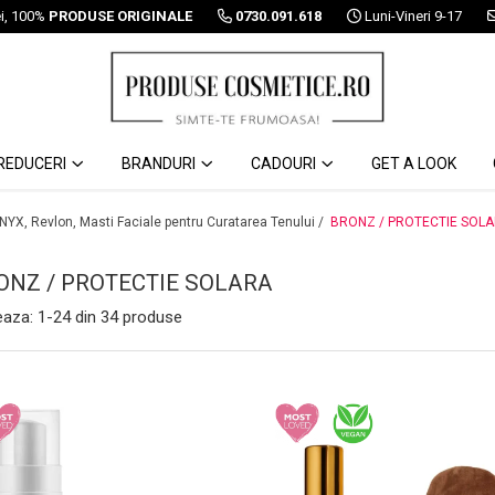
ei, 100%
PRODUSE ORIGINALE
0730.091.618
Luni-Vineri 9-17
REDUCERI
BRANDURI
CADOURI
GET A LOOK
 NYX, Revlon, Masti Faciale pentru Curatarea Tenului /
BRONZ / PROTECTIE SOL
ONZ / PROTECTIE SOLARA
eaza:
1-
24
din
34
produse