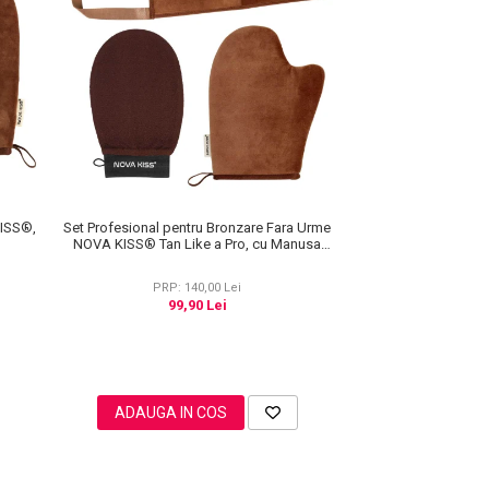
KISS®,
Set Profesional pentru Bronzare Fara Urme
NOVA KISS® Tan Like a Pro, cu Manusa
Autobronzanta, Manusa Exfolianta si
Aplicator Spate
PRP: 140,00 Lei
99,90 Lei
ADAUGA IN COS