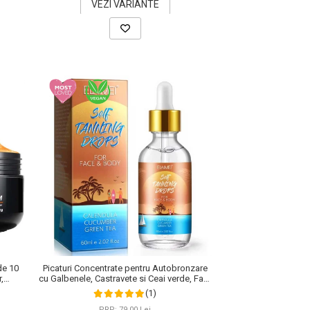
VEZI VARIANTE
de 10
Picaturi Concentrate pentru Autobronzare
,
cu Galbenele, Castravete si Ceai verde, Fata
 100 g
si Corp, Elaimei, 60 ml
(1)
PRP: 79,00 Lei