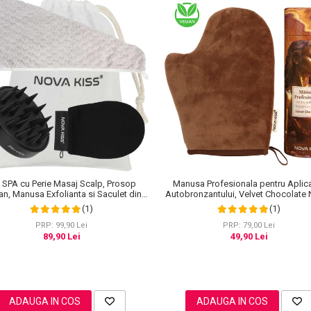
Manusa Profesionala pentru Aplic
 SPA cu Perie Masaj Scalp, Prosop
Autobronzantului, Velvet Chocolat
an, Manusa Exfolianta si Saculet din
KISS®
Bumbac, NOVA KISS®
(1)
(1)
PRP: 79,00 Lei
PRP: 99,90 Lei
49,90 Lei
89,90 Lei
ADAUGA IN COS
ADAUGA IN COS