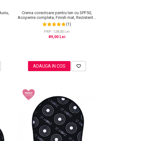
Crema corectoare pentru ten cu SPF50,
Auriu,
Acoperire completa, Finish mat, Rezistenta,
Anti Roseata, CC Cream Sefudun, 30 ml
(1)
PRP: 128,00 Lei
89,00 Lei
ADAUGA IN COS