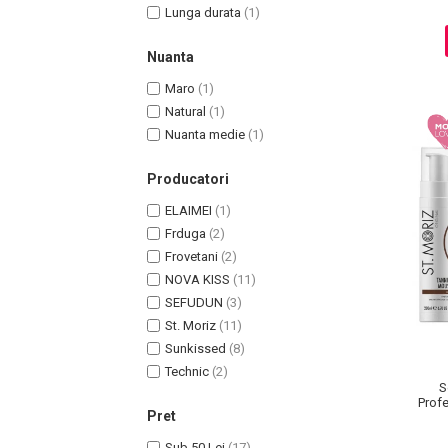
Lunga durata
(1)
Pete
Ingrijire Gene
Nuanta
PAR
Maro
(1)
Natural
(1)
Nuanta medie
(1)
Producatori
ELAIMEI
(1)
Frduga
(2)
Frovetani
(2)
NOVA KISS
(11)
SEFUDUN
(3)
St. Moriz
(11)
Sunkissed
(8)
Technic
(2)
S
Profe
Pret
Ulei 
Sub 50 Lei
(17)