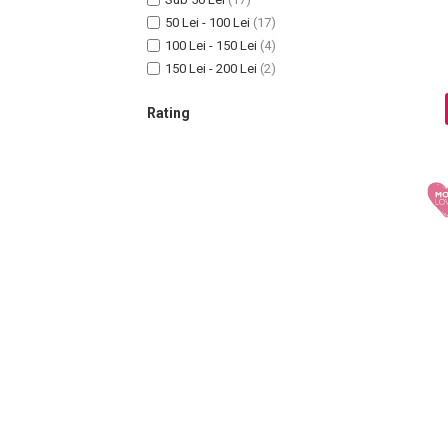
50 Lei - 100 Lei
(17)
100 Lei - 150 Lei
(4)
150 Lei - 200 Lei
(2)
Sampoane Colorante
Sampon
Rating
Anti-Cadere
Anti-Matreata
Par Cret
Par Gras
Par Normal
Par Uscat / Deteriorat
Par Vopsit
Balsam si Masca
Indreptare
Par Vopsit
Regenerare
Stralucire
Volum