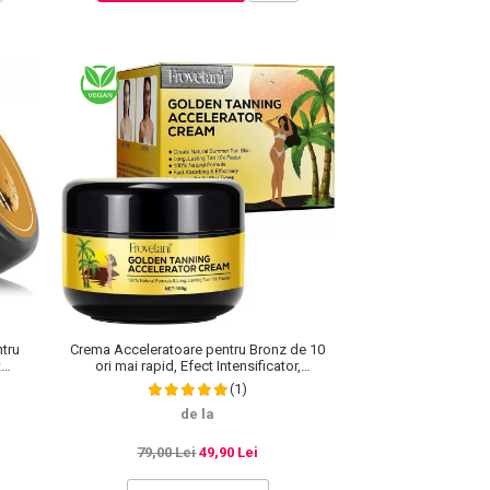
tru
Crema Acceleratoare pentru Bronz de 10
t
ori mai rapid, Efect Intensificator,
rale,
Ingrediente 100% Naturale, Frovetani, 100 g
(1)
de la
79,00 Lei
49,90 Lei