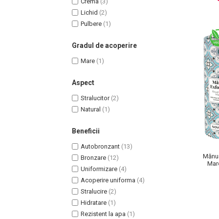
Crema
(3)
Lotiune Tonica
Lichid
(2)
Hidratare
Pulbere
(1)
Contur de Ochi
Creme de Noapte
Gradul de acoperire
Creme de Zi
Mare
(1)
Serum / Elixir
Antirid
Aspect
Contur de Ochi
Stralucitor
(2)
Creme de Noapte
Natural
(1)
Creme de Zi
Plasturi Antirid
Beneficii
Serum / Elixir
Autobronzant
(13)
Imperfectiuni
Mănuș
Bronzare
(12)
Mar
Iritatii
Uniformizare
(4)
Matifiant si Purifiant
Acoperire uniforma
(4)
Stralucire
(2)
Matifiere
Hidratare
(1)
Spray Fixare Machiaj
Rezistent la apa
(1)
Roseata