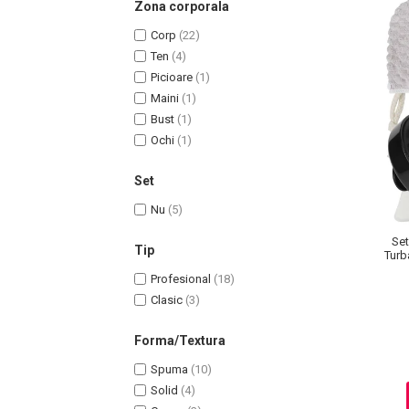
Zona corporala
Corp
(22)
Ten
(4)
Picioare
(1)
Maini
(1)
Bust
(1)
Ochi
(1)
Set
Nu
(5)
Masaj Facial si Drenaj Limfatic
Set
Exfolianti si Masti
Tip
Turb
Gomaj si Exfoliere
Profesional
(18)
Masti
Clasic
(3)
Plasturi ochi / nas / frunte
Forma/Textura
Produse Curatare Ten
Demachiant si Apa Micelara
Spuma
(10)
Solid
(4)
Gel de Curatare