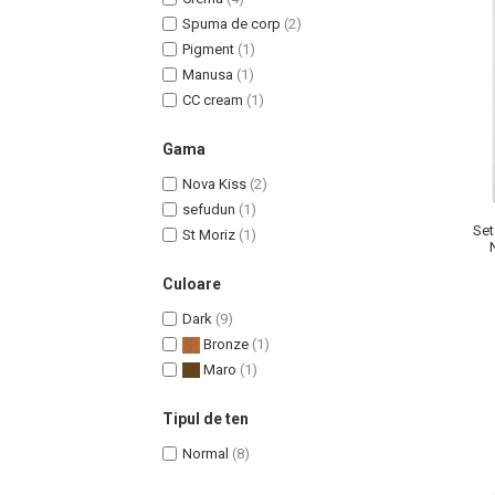
Spuma de corp
(2)
Pigment
(1)
Manusa
(1)
CC cream
(1)
Uleiuri pentru Par
Gama
Uleiuri pentru Corp
Uleiuri Unghii / Cuticule
Nova Kiss
(2)
Uleiuri pentru Ten
sefudun
(1)
Set
St Moriz
(1)
Uleiuri Esentiale
INGRIJIRE TEN
Culoare
Dark
(9)
Bronze
(1)
Maro
(1)
Tipul de ten
Normal
(8)