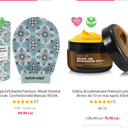
ă Exfoliantă Premium, Ritual Oriental
Crema Acceleratoare Premium pen
ocan, Confecționată Manual, NOVA
Bronz de 10 ori mai rapid, Efec
KISS®
Intensificator, Ingrediente 100% Natu
(1)
(1)
Frduga
de la
PRP: 69,00 Lei
49,90 Lei
125,00 Lei
75,00 Lei