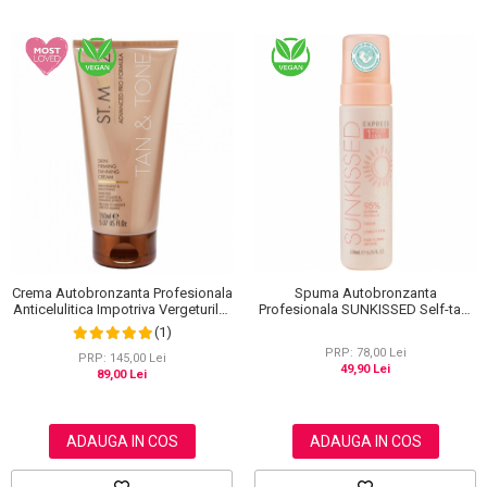
Spuma Autobronzanta
Crema Autobronzanta Profesionala
Profesionala SUNKISSED Self-tan,
Anticelulitica Impotriva Vergeturilor
1H TAN, 95% Ingrediente Naturale,
ST MORIZ Advanced PRO Formula
(1)
200 ml
Tan & Tone Skin Firming, 150 ml
PRP: 78,00 Lei
PRP: 145,00 Lei
49,90 Lei
89,00 Lei
ADAUGA IN COS
ADAUGA IN COS