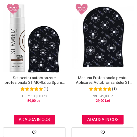
Set pentru autobronzare
Manusa Profesionala pentru
profesionala ST MORIZ cu Spuma
Aplicarea Autobronzantului ST
Dark Fast Drying si Manusa Velvet
MORIZ Velvet Tanning Mitt
(1)
(1)
Tanning Mitt
PRP: 130,00 Lei
PRP: 49,00 Lei
89,00 Lei
29,90 Lei
ADAUGA IN COS
ADAUGA IN COS