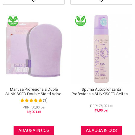
Manusa Profesionala Dubla
Spuma Autobronzanta
SUNKISSED Double Sided Velvet
Profesionala SUNKISSED Self-tan,
pentru Aplicarea Autobronzantului,
DARK, 95% Ingrediente Naturale,
(1)
ECO Packaging
200 ml
PRP: 78,00 Lei
PRP: 50,00 Lei
49,90 Lei
39,00 Lei
ADAUGA IN COS
ADAUGA IN COS