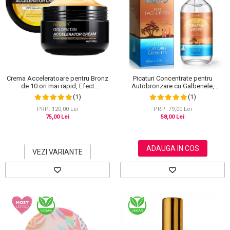
Crema Acceleratoare pentru Bronz
Picaturi Concentrate pentru
de 10 ori mai rapid, Efect
Autobronzare cu Galbenele,
Intensificator, Ingrediente 100%
Castravete si Ceai verde, Fata si
(1)
(1)
Naturale, Sefudun, 100 g
Corp, Elaimei, 60 ml
PRP: 120,00 Lei
PRP: 79,00 Lei
75,00 Lei
58,00 Lei
ADAUGA IN COS
VEZI VARIANTE