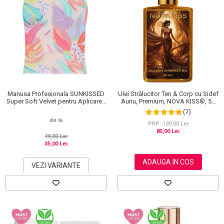
Manusa Profesionala SUNKISSED
Ulei Strălucitor Ten & Corp cu Sidef
Super Soft Velvet pentru Aplicarea
Auriu, Premium, NOVA KISS®, 50
Autobronzantului, Tropical
ml
(7)
de la
PRP: 139,00 Lei
85,00 Lei
49,00 Lei
35,00 Lei
ADAUGA IN COS
VEZI VARIANTE