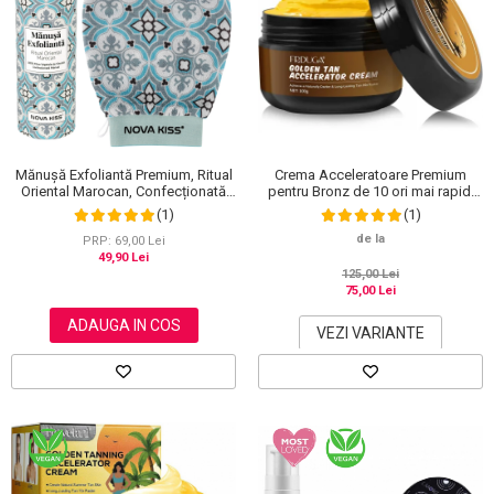
Crema Acceleratoare Premium
Mănușă Exfoliantă Premium, Ritual
pentru Bronz de 10 ori mai rapid,
Oriental Marocan, Confecționată
Efect Intensificator, Ingrediente
Manual, NOVA KISS®
(1)
(1)
100% Naturale, Frduga
de la
PRP: 69,00 Lei
49,90 Lei
125,00 Lei
75,00 Lei
ADAUGA IN COS
VEZI VARIANTE