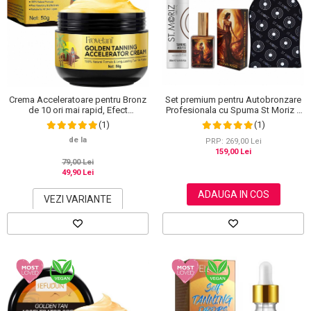
Crema Acceleratoare pentru Bronz
Set premium pentru Autobronzare
de 10 ori mai rapid, Efect
Profesionala cu Spuma St Moriz x
Intensificator, Ingrediente 100%
200 ml, Ulei Stralucitor cu Sidef
(1)
(1)
Naturale
Auriu NOVA KISS® x 50 ml si
de la
Manusa
PRP: 269,00 Lei
159,00 Lei
79,00 Lei
49,90 Lei
ADAUGA IN COS
VEZI VARIANTE