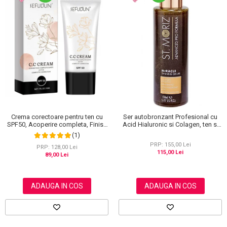
Crema corectoare pentru ten cu
Ser autobronzant Profesional cu
SPF50, Acoperire completa, Finish
Acid Hialuronic si Colagen, ten si
mat, Rezistenta, Anti Roseata, CC
corp, St. Moriz Advanced PRO
(1)
Cream Sefudun, 30 ml
Miracle Tanning, 150 ml
PRP: 155,00 Lei
PRP: 128,00 Lei
115,00 Lei
89,00 Lei
ADAUGA IN COS
ADAUGA IN COS