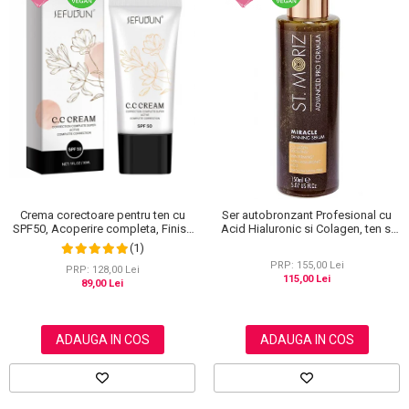
Crema corectoare pentru ten cu
Ser autobronzant Profesional cu
SPF50, Acoperire completa, Finish
Acid Hialuronic si Colagen, ten si
mat, Rezistenta, Anti Roseata, CC
corp, St. Moriz Advanced PRO
(1)
Cream Sefudun, 30 ml
Miracle Tanning, 150 ml
PRP: 155,00 Lei
PRP: 128,00 Lei
115,00 Lei
89,00 Lei
ADAUGA IN COS
ADAUGA IN COS