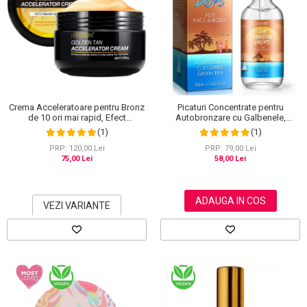
Crema Acceleratoare pentru Bronz
Picaturi Concentrate pentru
de 10 ori mai rapid, Efect
Autobronzare cu Galbenele,
Intensificator, Ingrediente 100%
Castravete si Ceai verde, Fata si
(1)
(1)
Naturale, Sefudun, 100 g
Corp, Elaimei, 60 ml
PRP: 120,00 Lei
PRP: 79,00 Lei
75,00 Lei
58,00 Lei
ADAUGA IN COS
VEZI VARIANTE