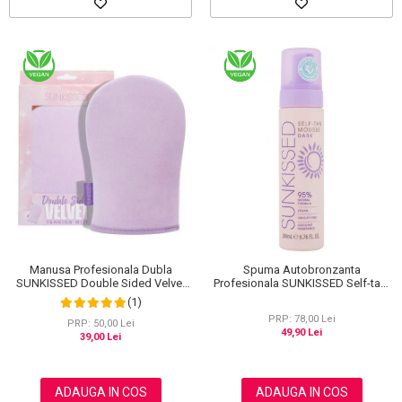
Manusa Profesionala Dubla
Spuma Autobronzanta
SUNKISSED Double Sided Velvet
Profesionala SUNKISSED Self-tan,
pentru Aplicarea Autobronzantului,
DARK, 95% Ingrediente Naturale,
(1)
ECO Packaging
200 ml
PRP: 78,00 Lei
PRP: 50,00 Lei
49,90 Lei
39,00 Lei
ADAUGA IN COS
ADAUGA IN COS