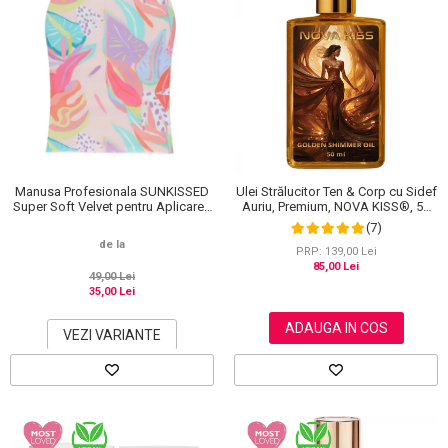
Manusa Profesionala SUNKISSED
Ulei Strălucitor Ten & Corp cu Sidef
Super Soft Velvet pentru Aplicarea
Auriu, Premium, NOVA KISS®, 50
Autobronzantului, Tropical
ml
(7)
de la
PRP: 139,00 Lei
85,00 Lei
49,00 Lei
35,00 Lei
ADAUGA IN COS
VEZI VARIANTE