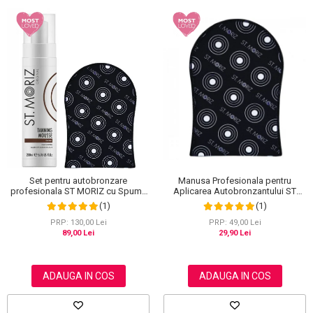
Set pentru autobronzare
Manusa Profesionala pentru
profesionala ST MORIZ cu Spuma
Aplicarea Autobronzantului ST
Dark Fast Drying si Manusa Velvet
MORIZ Velvet Tanning Mitt
(1)
(1)
Tanning Mitt
PRP: 130,00 Lei
PRP: 49,00 Lei
89,00 Lei
29,90 Lei
ADAUGA IN COS
ADAUGA IN COS