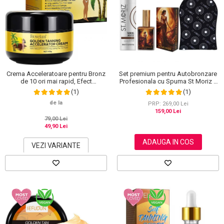
Crema Acceleratoare pentru Bronz
Set premium pentru Autobronzare
de 10 ori mai rapid, Efect
Profesionala cu Spuma St Moriz x
Intensificator, Ingrediente 100%
200 ml, Ulei Stralucitor cu Sidef
(1)
(1)
Naturale, Frovetani, 100 g
Auriu NOVA KISS® x 50 ml si
de la
Manusa
PRP: 269,00 Lei
159,00 Lei
79,00 Lei
49,90 Lei
ADAUGA IN COS
VEZI VARIANTE