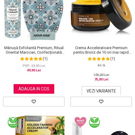
Crema Acceleratoare Premium
Mănușă Exfoliantă Premium, Ritual
pentru Bronz de 10 ori mai rapid,
Oriental Marocan, Confecționată
Efect Intensificator, Ingrediente
Manual, NOVA KISS®
(1)
(1)
100% Naturale, Frduga
de la
PRP: 69,00 Lei
49,90 Lei
125,00 Lei
75,00 Lei
ADAUGA IN COS
VEZI VARIANTE