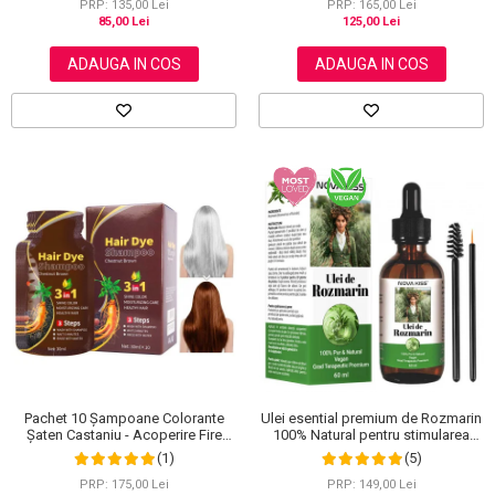
PRP: 135,00 Lei
PRP: 165,00 Lei
85,00 Lei
125,00 Lei
ADAUGA IN COS
ADAUGA IN COS
Ulei esential premium de Rozmarin
Pachet 10 Șampoane Colorante
100% Natural pentru stimularea
Șaten Castaniu - Acoperire Fire
cresterii parului, genelor,
Albe, 10x30ml
(5)
(1)
sprancenelor sau unghiilor, NOVA
KISS® 60 ml
PRP: 149,00 Lei
PRP: 175,00 Lei