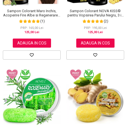
Sampon Colorant Maro Inchis,
Sampon Colorant NOVA KISS®
Acoperire Fire Albe si Regenerare 3
pentru Vopsirea Parului Negru, 3 in
in 1, #5 Dark Coffee, 500 ml
1, Acoperire Fire Albe, 500 ml
(1)
(2)
PRP: 165,00 Lei
PRP: 195,00 Lei
125,00 Lei
125,00 Lei
ADAUGA IN COS
ADAUGA IN COS