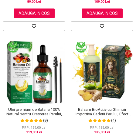
109,00 Lei
89,00 Lei
ADAUGA IN COS
ADAUGA IN COS
Ulei premium de Batana 100%
Balsam BioActiv cu Ghimbir
Natural pentru Cresterea Parului,
Impotriva Caderii Parului, Efect
Tratarea scalpului, Ingrijirea Tenului,
Regenerator si Densificator,
(9)
(4)
Genelor si Sprancenelor, Aliver 60
Revitalizeaza in Profunzime,
ml
Premium, NOVA KISS®, 300 ml
PRP: 159,00 Lei
PRP: 185,00 Lei
119,00 Lei
135,00 Lei