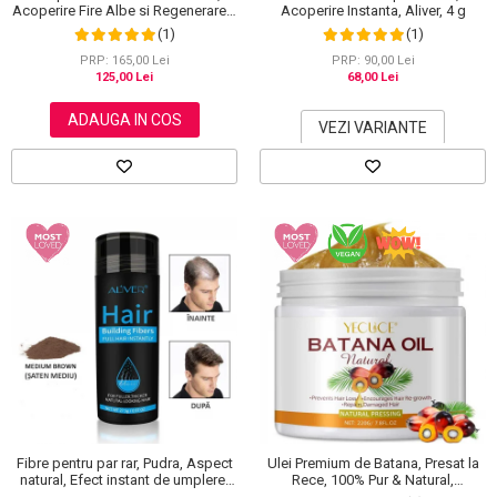
Acoperire Fire Albe si Regenerare 3
Acoperire Instanta, Aliver, 4 g
in 1, #4 Coffee, 500 ml
(1)
(1)
PRP: 165,00 Lei
PRP: 90,00 Lei
125,00 Lei
68,00 Lei
ADAUGA IN COS
VEZI VARIANTE
Fibre pentru par rar, Pudra, Aspect
Ulei Premium de Batana, Presat la
natural, Efect instant de umplere,
Rece, 100% Pur & Natural,
Aliver, 27.5 g
Stopeaza Caderea Parului, Efect