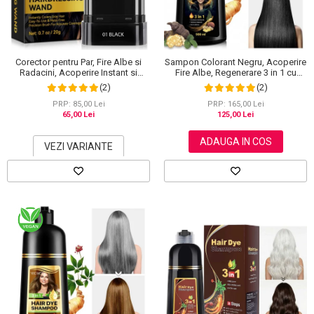
Scrub / Balsam de buze
Netestate pe Animale
Corector pentru Par, Fire Albe si
Sampon Colorant Negru, Acoperire
Radacini, Acoperire Instant si
Fire Albe, Regenerare 3 in 1 cu
Rezistenta la Transfer, 20 g
Ghimbir, 500 ml
(2)
(2)
PRP: 85,00 Lei
PRP: 165,00 Lei
65,00 Lei
125,00 Lei
ADAUGA IN COS
VEZI VARIANTE