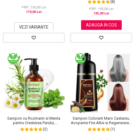
(8)
Puternic Regenerator, 220 g
PRP: 155,00 Lei
PRP: 195,00 Lei
119,00 Lei
135,00 Lei
ADAUGA IN COS
VEZI VARIANTE
Sampon cu Rozmarin si Menta
Sampon Colorant Maro Castaniu,
pentru Cresterea Parului,
Acoperire Fire Albe si Regenerare 3
NIFEISHI®, 300 ml
in 1, #3 Chestnut Brown, 500 ml
(2)
(1)