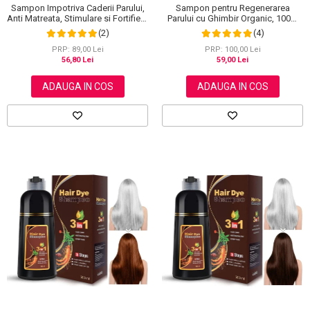
Sampon Impotriva Caderii Parului,
Sampon pentru Regenerarea
Anti Matreata, Stimulare si Fortifiere
Parului cu Ghimbir Organic, 100%
cu Rozmarin Organic, 100% Natural,
Natural, 60 g
(2)
(4)
Aliver 60 g
PRP: 89,00 Lei
PRP: 100,00 Lei
56,80 Lei
59,00 Lei
ADAUGA IN COS
ADAUGA IN COS