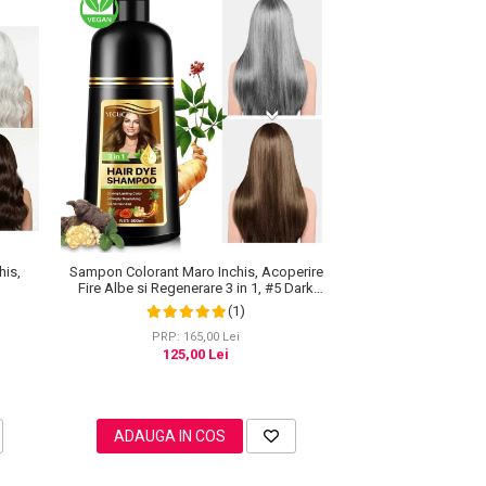
his,
Sampon Colorant Maro Inchis, Acoperire
Fire Albe si Regenerare 3 in 1, #5 Dark
Coffee, 500 ml
(1)
PRP: 165,00 Lei
125,00 Lei
ADAUGA IN COS