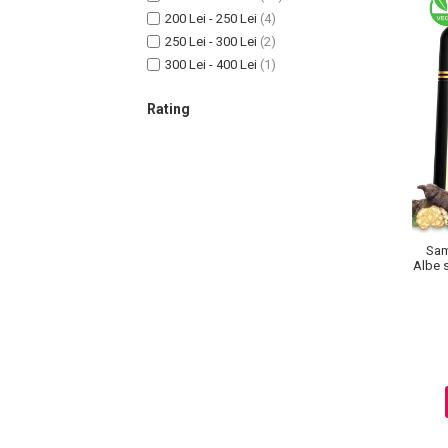
Lotiune Tonica
200 Lei - 250 Lei
(4)
Hidratare
250 Lei - 300 Lei
(2)
Contur de Ochi
300 Lei - 400 Lei
(1)
Creme de Noapte
Rating
Creme de Zi
Serum / Elixir
Antirid
Contur de Ochi
Creme de Noapte
Creme de Zi
Sam
Plasturi Antirid
Albe s
Serum / Elixir
Imperfectiuni
Iritatii
Matifiant si Purifiant
Matifiere
Spray Fixare Machiaj
Roseata