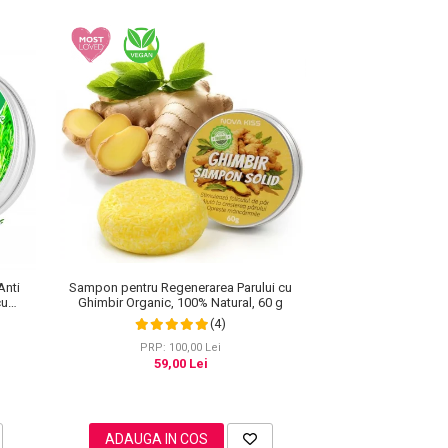
Anti
Sampon pentru Regenerarea Parului cu
cu
Ghimbir Organic, 100% Natural, 60 g
er 60 g
(4)
PRP: 100,00 Lei
59,00 Lei
ADAUGA IN COS