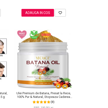
ADAUGA IN COS
tural,
Ulei Premium de Batana, Presat la Rece,
.5 g
100% Pur & Natural, Stopeaza Caderea
Parului, Efect Puternic Regenerator, 220 g
(8)
PRP: 195,00 Lei