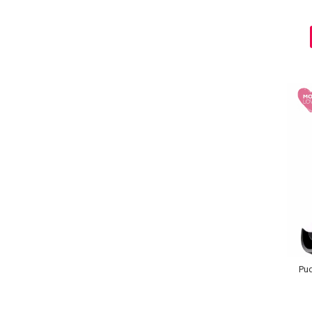
Ingrijire par
Fiole
Serum-Elixir
Uleiuri
Vopsea de Par
Nuantatoare
Vopsele
Styling
Fixativ
Gel si Ceara
Spuma
Perii de Par si Piepteni
INGRIJIRE CORP
Pud