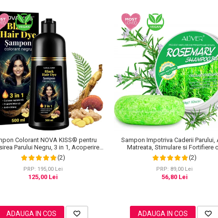
Sampon Impotriva Caderii Parului, 
pon Colorant NOVA KISS® pentru
Matreata, Stimulare si Fortifiere 
irea Parului Negru, 3 in 1, Acoperire
Rozmarin Organic, 100% Natural, Aliv
Fire Albe, 500 ml
(2)
(2)
PRP: 89,00 Lei
PRP: 195,00 Lei
56,80 Lei
125,00 Lei
ADAUGA IN COS
ADAUGA IN COS