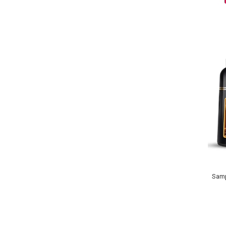
Sampoane Colorante
Sampon
Anti-Cadere
Anti-Matreata
Par Cret
Par Gras
Par Normal
Par Uscat / Deteriorat
Par Vopsit
Balsam si Masca
Indreptare
Samp
Par Vopsit
Regenerare
Stralucire
Volum