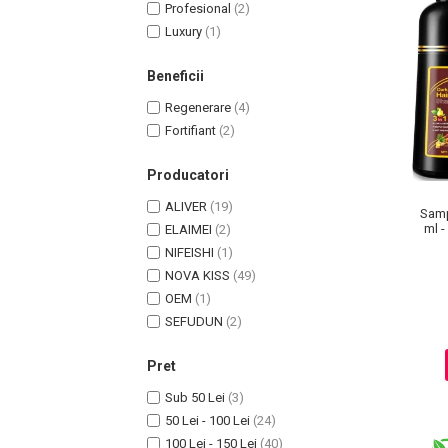
Profesional
(2)
Luxury
(1)
Beneficii
Regenerare
(4)
Fortifiant
(2)
Producatori
ALIVER
(19)
Samp
ml -
ELAIMEI
(2)
Masaj Facial si Drenaj Limfatic
NIFEISHI
(1)
Exfolianti si Masti
NOVA KISS
(49)
Gomaj si Exfoliere
OEM
(1)
SEFUDUN
(2)
Masti
Plasturi ochi / nas / frunte
Pret
Produse Curatare Ten
Sub 50 Lei
(3)
Demachiant si Apa Micelara
50 Lei - 100 Lei
(24)
Gel de Curatare
100 Lei - 150 Lei
(40)