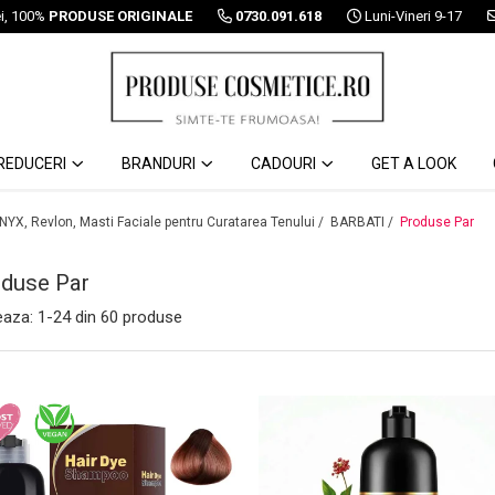
ei, 100%
PRODUSE ORIGINALE
0730.091.618
Luni-Vineri 9-17
REDUCERI
BRANDURI
CADOURI
GET A LOOK
 NYX, Revlon, Masti Faciale pentru Curatarea Tenului /
BARBATI /
Produse Par
duse Par
eaza:
1-
24
din
60
produse