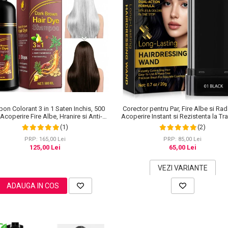
on Colorant 3 in 1 Saten Inchis, 500
Corector pentru Par, Fire Albe si Rad
 Acoperire Fire Albe, Hranire si Anti-
Acoperire Instant si Rezistenta la Tra
Cadere
20 g
(1)
(2)
PRP: 165,00 Lei
PRP: 85,00 Lei
125,00 Lei
65,00 Lei
VEZI VARIANTE
ADAUGA IN COS