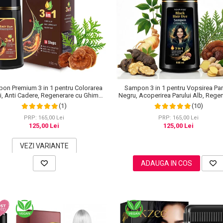
on Premium 3 in 1 pentru Colorarea
Sampon 3 in 1 pentru Vopsirea Par
i, Anti Cadere, Regenerare cu Ghimbir
Negru, Acoperirea Parului Alb, Rege
inseng, 500 ml, #3 Saten inchis (Dark
cu Ghimbir, 500 ml
(1)
(10)
Brown)
PRP: 165,00 Lei
PRP: 165,00 Lei
125,00 Lei
125,00 Lei
VEZI VARIANTE
ADAUGA IN COS