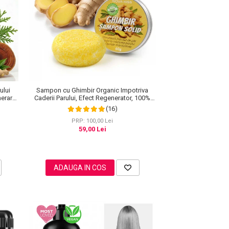
ului
Sampon cu Ghimbir Organic Impotriva
nerare
Caderii Parului, Efect Regenerator, 100%
Natural, NOVA KISS® 60 g
(16)
PRP: 100,00 Lei
59,00 Lei
ADAUGA IN COS