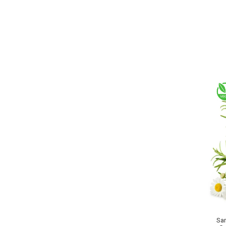
Baie si Relaxare
Sapunuri
Saruri si Perle
Uleiuri
Sa
Creme si Lotiuni