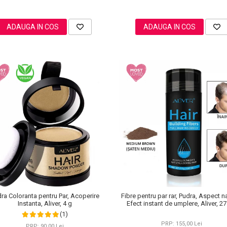
ADAUGA IN COS
ADAUGA IN COS
ra Coloranta pentru Par, Acoperire
Fibre pentru par rar, Pudra, Aspect na
Instanta, Aliver, 4 g
Efect instant de umplere, Aliver, 27
(1)
PRP: 155,00 Lei
PRP: 90,00 Lei