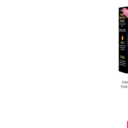
Pete
Ingrijire Gene
PAR
Sam
Vops