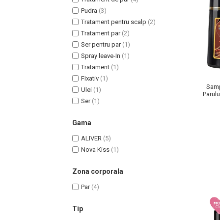
Pudra
(3)
Tratament pentru scalp
(2)
Tratament par
(2)
Ser pentru par
(1)
Uleiuri pentru Par
Spray leave-In
(1)
Uleiuri pentru Corp
Tratament
(1)
Fixativ
(1)
Uleiuri Unghii / Cuticule
Samp
Ulei
(1)
Uleiuri pentru Ten
Parulu
Ser
(1)
si G
Uleiuri Esentiale
INGRIJIRE TEN
Gama
ALIVER
(5)
Nova Kiss
(1)
Zona corporala
Par
(4)
Tip