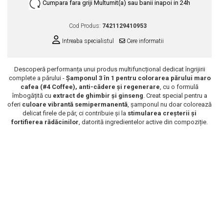
Cumpara fara griji
Multumit(a) sau banii inapoi in 24h
Scrub / Balsam de buze
Netestate pe Animale
Cod Produs:
7421129410953
Intreaba specialistul
Cere informatii
Descoperă performanța unui produs multifuncțional dedicat îngrijirii
complete a părului -
Șamponul 3 în 1 pentru colorarea părului maro
cafea (
#4 Coffee
), anti-cădere și regenerare
, cu o formulă
îmbogățită cu
extract de ghimbir și ginseng
. Creat special pentru a
oferi
culoare vibrantă semipermanentă
, șamponul nu doar colorează
delicat firele de păr, ci contribuie și la
stimularea creșterii și
fortifierea rădăcinilor
, datorită ingredientelor active din compoziție.