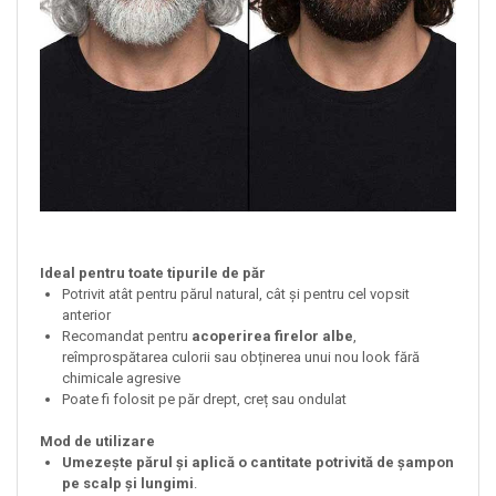
Ideal pentru toate tipurile de păr
Potrivit atât pentru părul natural, cât și pentru cel vopsit
anterior
Recomandat pentru
acoperirea firelor albe
,
reîmprospătarea culorii sau obținerea unui nou look fără
chimicale agresive
Poate fi folosit pe păr drept, creț sau ondulat
Mod de utilizare
Umezește părul și aplică o cantitate potrivită de șampon
pe scalp și lungimi
.