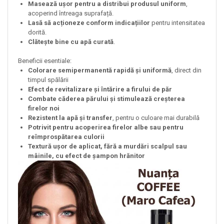
Masează ușor pentru a distribui produsul uniform
,
acoperind întreaga suprafață.
Lasă să acționeze conform indicațiilor
pentru intensitatea
dorită.
Clătește bine cu apă curată
.
Beneficii esentiale:
Colorare semipermanentă rapidă și uniformă
, direct din
timpul spălării
Efect de revitalizare și întărire a firului de păr
Combate căderea părului și stimulează creșterea
firelor noi
Rezistent la apă și transfer
, pentru o culoare mai durabilă
Potrivit pentru acoperirea firelor albe sau pentru
reîmprospătarea culorii
Textură ușor de aplicat, fără a murdări scalpul sau
mâinile, cu efect de șampon hrănitor