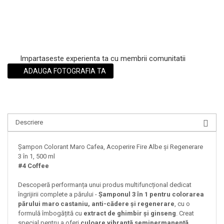
Impartaseste experienta ta cu membrii comunitatii
ADAUGA FOTOGRAFIA TA
Descriere
Șampon Colorant Maro Cafea, Acoperire Fire Albe și Regenerare
3 în 1, 500 ml
#4 Coffee
Descoperă performanța unui produs multifuncțional dedicat
îngrijirii complete a părului -
Șamponul 3 în 1 pentru colorarea
părului maro castaniu, anti-cădere și regenerare
, cu o
formulă îmbogățită cu
extract de ghimbir și ginseng
. Creat
special pentru a oferi
culoare vibrantă semipermanentă
,