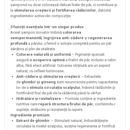
șamponul nu doar colorează delicat firele de păr, ci contribuie și
la
stimularea creșterii și fortifierea rădăcinilor
, datorită
ingredientelor active din compoziție.
3 funcții esențiale într-un singur produs
Acest șampon inovator îmbină
colorarea
semipermanentă
,
îngrijirea anti-cădere
și
regenerarea
profundă
a părului, oferind o soluție completă pentru un păr
sănătos și plin de vitalitate.
Colorare naturală și uniformă
– Pigmenții speciali
asigură
o acoperire optimă
a firelor de păr, inclusiv a celor
albe, fără efect artificial. Culoarea obținută are un aspect
natural, cu reflexii luminoase.
Anti-cădere și stimularea creșterii
– Extractele
de
ghimbir și ginseng
sunt recunoscute pentru capacitatea
lor de a
stimula circulația scalpului
, hrănind rădăcinile și
fortificând firul de păr de la rădăcină până la vârfuri.
Hidratare și revitalizare
– Formula conține și ingrediente
nutritive care
repară structura firului de păr
, conferindu-i
suplețe, strălucire și rezistență la rupere.
Ingrediente premium
Extract de ghimbir
– Stimulant natural, îmbunătățește
circulația la nivelul scalpului, susține regenerarea și fortifică