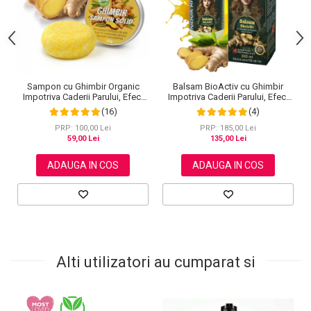
Sampon cu Ghimbir Organic
Balsam BioActiv cu Ghimbir
Impotriva Caderii Parului, Efect
Impotriva Caderii Parului, Efect
Regenerator, 100% Natural,
Regenerator si Densificator,
(16)
(4)
NOVA KISS® 60 g
Revitalizeaza in Profunzime,
Premium, NOVA KISS®, 300 ml
PRP: 100,00 Lei
PRP: 185,00 Lei
59,00 Lei
135,00 Lei
ADAUGA IN COS
ADAUGA IN COS
Alti utilizatori au cumparat si