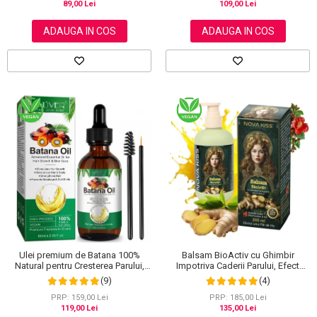
109,00 Lei
89,00 Lei
ADAUGA IN COS
ADAUGA IN COS
Ulei premium de Batana 100%
Balsam BioActiv cu Ghimbir
Natural pentru Cresterea Parului,
Impotriva Caderii Parului, Efect
Tratarea scalpului, Ingrijirea Tenului,
Regenerator si Densificator,
(9)
(4)
Genelor si Sprancenelor, Aliver 60
Revitalizeaza in Profunzime,
ml
Premium, NOVA KISS®, 300 ml
PRP: 159,00 Lei
PRP: 185,00 Lei
119,00 Lei
135,00 Lei