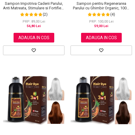
Sampon Impotriva Caderii Parului,
Sampon pentru Regenerarea
Anti Matreata, Stimulare si Fortifiere
Parului cu Ghimbir Organic, 100%
cu Rozmarin Organic, 100% Natural,
Natural, 60 g
(2)
(4)
Aliver 60 g
PRP: 89,00 Lei
PRP: 100,00 Lei
56,80 Lei
59,00 Lei
ADAUGA IN COS
ADAUGA IN COS