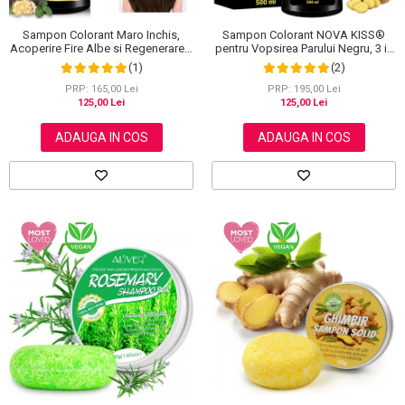
Sampon Colorant Maro Inchis,
Sampon Colorant NOVA KISS®
Acoperire Fire Albe si Regenerare 3
pentru Vopsirea Parului Negru, 3 in
in 1, #5 Dark Coffee, 500 ml
1, Acoperire Fire Albe, 500 ml
(1)
(2)
PRP: 165,00 Lei
PRP: 195,00 Lei
125,00 Lei
125,00 Lei
ADAUGA IN COS
ADAUGA IN COS