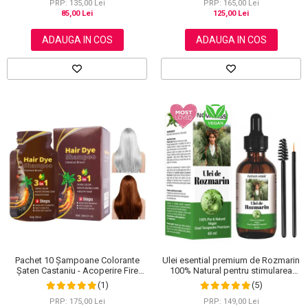
PRP: 135,00 Lei
PRP: 165,00 Lei
85,00 Lei
125,00 Lei
ADAUGA IN COS
ADAUGA IN COS
Ulei esential premium de Rozmarin
Pachet 10 Șampoane Colorante
100% Natural pentru stimularea
Șaten Castaniu - Acoperire Fire
cresterii parului, genelor,
Albe, 10x30ml
(5)
(1)
sprancenelor sau unghiilor, NOVA
KISS® 60 ml
PRP: 149,00 Lei
PRP: 175,00 Lei