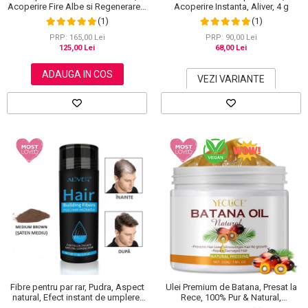
Acoperire Fire Albe si Regenerare 3
Acoperire Instanta, Aliver, 4 g
in 1, #4 Coffee, 500 ml
(1)
(1)
PRP: 165,00 Lei
PRP: 90,00 Lei
125,00 Lei
68,00 Lei
ADAUGA IN COS
VEZI VARIANTE
Fibre pentru par rar, Pudra, Aspect
Ulei Premium de Batana, Presat la
natural, Efect instant de umplere,
Rece, 100% Pur & Natural,
Aliver, 27.5 g
Stopeaza Caderea Parului, Efect