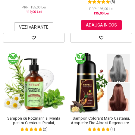
(8)
Puternic Regenerator, 220 g
PRP: 155,00 Lei
PRP: 195,00 Lei
119,00 Lei
135,00 Lei
ADAUGA IN COS
VEZI VARIANTE
Sampon cu Rozmarin si Menta
Sampon Colorant Maro Castaniu,
pentru Cresterea Parului,
Acoperire Fire Albe si Regenerare 3
NIFEISHI®, 300 ml
in 1, #3 Chestnut Brown, 500 ml
(2)
(1)