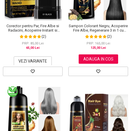
Scrub / Balsam de buze
Netestate pe Animale
Corector pentru Par, Fire Albe si
Sampon Colorant Negru, Acoperire
Radacini, Acoperire Instant si
Fire Albe, Regenerare 3 in 1 cu
Rezistenta la Transfer, 20 g
Ghimbir, 500 ml
(2)
(2)
PRP: 85,00 Lei
PRP: 165,00 Lei
65,00 Lei
125,00 Lei
ADAUGA IN COS
VEZI VARIANTE