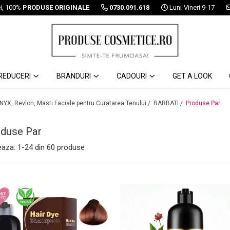
ei, 100%
PRODUSE ORIGINALE
0730.091.618
Luni-Vineri 9-17
REDUCERI
BRANDURI
CADOURI
GET A LOOK
 NYX, Revlon, Masti Faciale pentru Curatarea Tenului /
BARBATI /
Produse Par
duse Par
eaza:
1-
24
din
60
produse