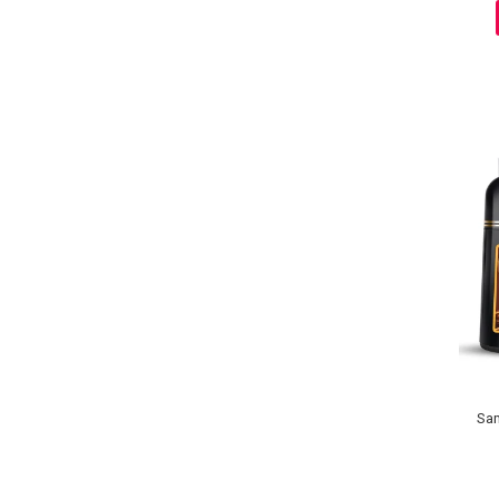
Sampoane Colorante
Sampon
Anti-Cadere
Anti-Matreata
Par Cret
Par Gras
Par Normal
Par Uscat / Deteriorat
Par Vopsit
Balsam si Masca
Indreptare
Par Vopsit
Sam
Regenerare
Stralucire
Volum