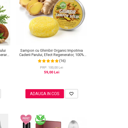
ului
Sampon cu Ghimbir Organic Impotriva
nerare
Caderii Parului, Efect Regenerator, 100%
Natural, NOVA KISS® 60 g
(16)
PRP: 100,00 Lei
59,00 Lei
ADAUGA IN COS