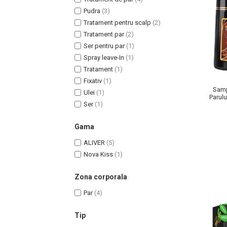
Pudra
(3)
Tratament pentru scalp
(2)
Tratament par
(2)
Ser pentru par
(1)
Uleiuri pentru Par
Spray leave-In
(1)
Uleiuri pentru Corp
Tratament
(1)
Fixativ
(1)
Uleiuri Unghii / Cuticule
Samp
Ulei
(1)
Uleiuri pentru Ten
Parulu
Ser
(1)
si G
Uleiuri Esentiale
INGRIJIRE TEN
Gama
ALIVER
(5)
Nova Kiss
(1)
Zona corporala
Par
(4)
Tip