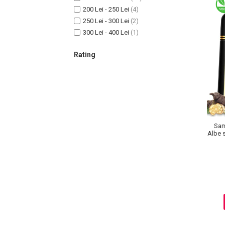
Lotiune Tonica
200 Lei - 250 Lei
(4)
Hidratare
250 Lei - 300 Lei
(2)
Contur de Ochi
300 Lei - 400 Lei
(1)
Creme de Noapte
Rating
Creme de Zi
Serum / Elixir
Antirid
Contur de Ochi
Creme de Noapte
Creme de Zi
Sam
Plasturi Antirid
Albe s
Serum / Elixir
Imperfectiuni
Iritatii
Matifiant si Purifiant
Matifiere
Spray Fixare Machiaj
Roseata