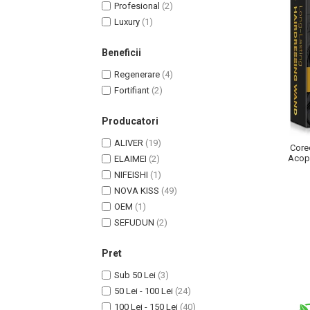
Profesional
(2)
Luxury
(1)
Beneficii
Regenerare
(4)
Fortifiant
(2)
Producatori
ALIVER
(19)
Corec
Acope
ELAIMEI
(2)
Masaj Facial si Drenaj Limfatic
NIFEISHI
(1)
Exfolianti si Masti
NOVA KISS
(49)
Gomaj si Exfoliere
OEM
(1)
SEFUDUN
(2)
Masti
Plasturi ochi / nas / frunte
Pret
Produse Curatare Ten
Sub 50 Lei
(3)
Demachiant si Apa Micelara
50 Lei - 100 Lei
(24)
Gel de Curatare
100 Lei - 150 Lei
(40)