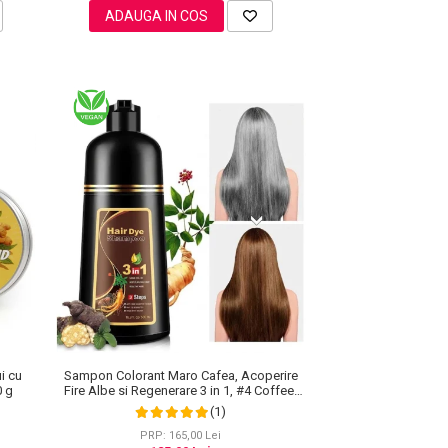
ADAUGA IN COS
i cu
Sampon Colorant Maro Cafea, Acoperire
0 g
Fire Albe si Regenerare 3 in 1, #4 Coffee,
500 ml
(1)
PRP: 165,00 Lei