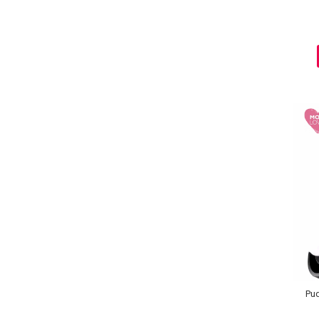
Ingrijire par
Fiole
Serum-Elixir
Uleiuri
Vopsea de Par
Nuantatoare
Vopsele
Styling
Fixativ
Gel si Ceara
Spuma
Perii de Par si Piepteni
INGRIJIRE CORP
Pud