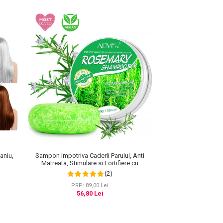
aniu,
Sampon Impotriva Caderii Parului, Anti
Matreata, Stimulare si Fortifiere cu
Rozmarin Organic, 100% Natural, Aliver 60 g
(2)
PRP: 89,00 Lei
56,80 Lei