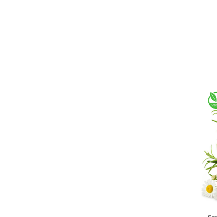
Baie si Relaxare
Sapunuri
Saruri si Perle
Uleiuri
Creme si Lotiuni