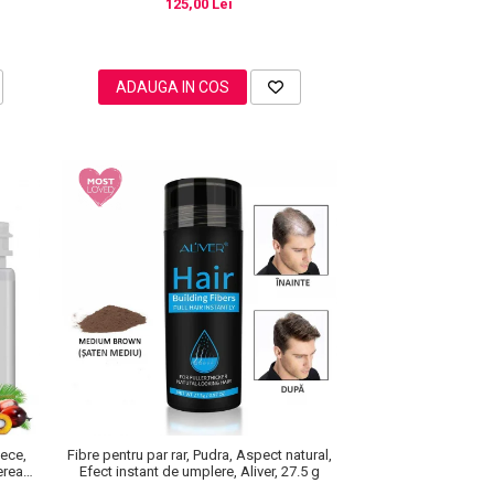
125,00 Lei
ADAUGA IN COS
Rece,
Fibre pentru par rar, Pudra, Aspect natural,
erea
Efect instant de umplere, Aliver, 27.5 g
 220 g