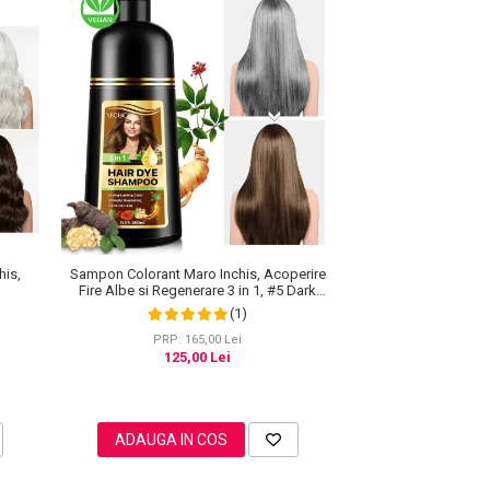
his,
Sampon Colorant Maro Inchis, Acoperire
Fire Albe si Regenerare 3 in 1, #5 Dark
Coffee, 500 ml
(1)
PRP: 165,00 Lei
125,00 Lei
ADAUGA IN COS