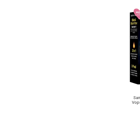
Pete
Ingrijire Gene
PAR
Sam
Vops