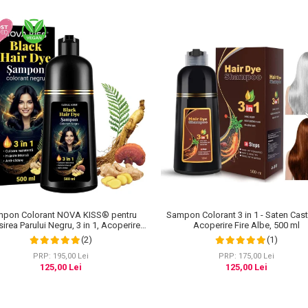
pon Colorant NOVA KISS® pentru
Sampon Colorant 3 in 1 - Saten Cast
irea Parului Negru, 3 in 1, Acoperire
Acoperire Fire Albe, 500 ml
Fire Albe, 500 ml
(2)
(1)
PRP: 195,00 Lei
PRP: 175,00 Lei
125,00 Lei
125,00 Lei