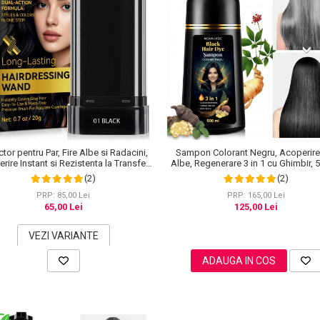
tor pentru Par, Fire Albe si Radacini,
Sampon Colorant Negru, Acoperire 
rire Instant si Rezistenta la Transfer,
Albe, Regenerare 3 in 1 cu Ghimbir, 
20 g
(2)
(2)
PRP: 85,00 Lei
PRP: 165,00 Lei
65,00 Lei
125,00 Lei
VEZI VARIANTE
ADAUGA IN COS