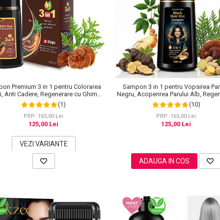
on Premium 3 in 1 pentru Colorarea
Sampon 3 in 1 pentru Vopsirea Par
i, Anti Cadere, Regenerare cu Ghimbir
Negru, Acoperirea Parului Alb, Rege
inseng, 500 ml, #3 Saten inchis (Dark
cu Ghimbir, 500 ml
(1)
(10)
Brown)
PRP: 165,00 Lei
PRP: 165,00 Lei
125,00 Lei
125,00 Lei
VEZI VARIANTE
ADAUGA IN COS