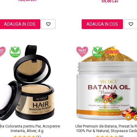
59,00 Lei
ADAUGA IN COS
ADAUGA IN COS
ra Coloranta pentru Par, Acoperire
Ulei Premium de Batana, Presat la 
Instanta, Aliver, 4 g
100% Pur & Natural, Stopeaza Cad
Parului, Efect Puternic Regenerator,