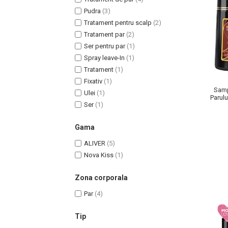
Pudra
(3)
Tratament pentru scalp
(2)
Tratament par
(2)
Ser pentru par
(1)
Uleiuri pentru Par
Spray leave-In
(1)
Uleiuri pentru Corp
Tratament
(1)
Fixativ
(1)
Uleiuri Unghii / Cuticule
Samp
Ulei
(1)
Uleiuri pentru Ten
Parulu
Ser
(1)
si G
Uleiuri Esentiale
INGRIJIRE TEN
Gama
ALIVER
(5)
Nova Kiss
(1)
Zona corporala
Par
(4)
Tip