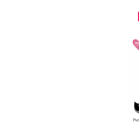
Ingrijire par
Fiole
Serum-Elixir
Uleiuri
Vopsea de Par
Nuantatoare
Vopsele
Styling
Fixativ
Gel si Ceara
Spuma
Perii de Par si Piepteni
INGRIJIRE CORP
Pud