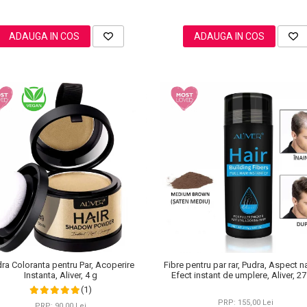
ADAUGA IN COS
ADAUGA IN COS
ra Coloranta pentru Par, Acoperire
Fibre pentru par rar, Pudra, Aspect na
Instanta, Aliver, 4 g
Efect instant de umplere, Aliver, 27
(1)
PRP: 155,00 Lei
PRP: 90,00 Lei