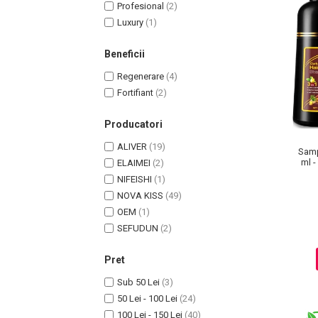
Profesional
(2)
Luxury
(1)
Beneficii
Regenerare
(4)
Fortifiant
(2)
Producatori
ALIVER
(19)
Samp
ml -
ELAIMEI
(2)
Masaj Facial si Drenaj Limfatic
NIFEISHI
(1)
Exfolianti si Masti
NOVA KISS
(49)
Gomaj si Exfoliere
OEM
(1)
SEFUDUN
(2)
Masti
Plasturi ochi / nas / frunte
Pret
Produse Curatare Ten
Sub 50 Lei
(3)
Demachiant si Apa Micelara
50 Lei - 100 Lei
(24)
Gel de Curatare
100 Lei - 150 Lei
(40)