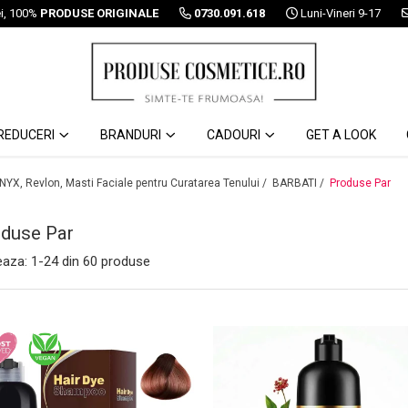
ei, 100%
PRODUSE ORIGINALE
0730.091.618
Luni-Vineri 9-17
REDUCERI
BRANDURI
CADOURI
GET A LOOK
 NYX, Revlon, Masti Faciale pentru Curatarea Tenului /
BARBATI /
Produse Par
duse Par
eaza:
1-
24
din
60
produse