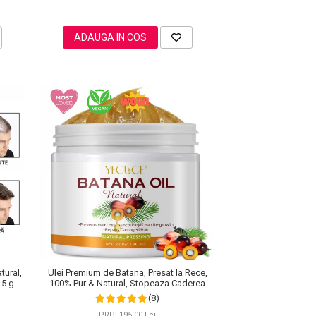
ADAUGA IN COS
tural,
Ulei Premium de Batana, Presat la Rece,
.5 g
100% Pur & Natural, Stopeaza Caderea
Parului, Efect Puternic Regenerator, 220 g
(8)
PRP: 195,00 Lei