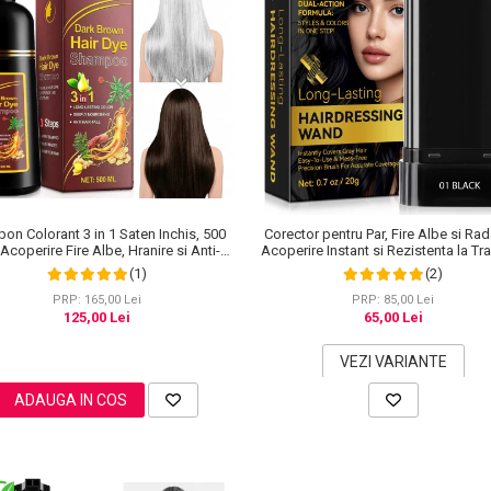
on Colorant 3 in 1 Saten Inchis, 500
Corector pentru Par, Fire Albe si Rad
 Acoperire Fire Albe, Hranire si Anti-
Acoperire Instant si Rezistenta la Tra
Cadere
20 g
(1)
(2)
PRP: 165,00 Lei
PRP: 85,00 Lei
125,00 Lei
65,00 Lei
VEZI VARIANTE
ADAUGA IN COS