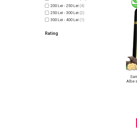
Lotiune Tonica
200 Lei - 250 Lei
(4)
Hidratare
250 Lei - 300 Lei
(2)
Contur de Ochi
300 Lei - 400 Lei
(1)
Creme de Noapte
Rating
Creme de Zi
Serum / Elixir
Antirid
Contur de Ochi
Creme de Noapte
Creme de Zi
Sam
Plasturi Antirid
Albe s
Serum / Elixir
Imperfectiuni
Iritatii
Matifiant si Purifiant
Matifiere
Spray Fixare Machiaj
Roseata