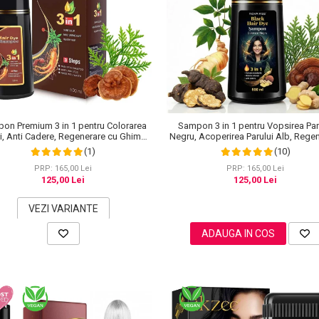
on Premium 3 in 1 pentru Colorarea
Sampon 3 in 1 pentru Vopsirea Par
i, Anti Cadere, Regenerare cu Ghimbir
Negru, Acoperirea Parului Alb, Rege
inseng, 500 ml, #3 Saten inchis (Dark
cu Ghimbir, 500 ml
(1)
(10)
Brown)
PRP: 165,00 Lei
PRP: 165,00 Lei
125,00 Lei
125,00 Lei
VEZI VARIANTE
ADAUGA IN COS