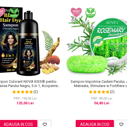
Sampon Impotriva Caderii Parului, 
pon Colorant NOVA KISS® pentru
Matreata, Stimulare si Fortifiere 
irea Parului Negru, 3 in 1, Acoperire
Rozmarin Organic, 100% Natural, Aliv
Fire Albe, 500 ml
(2)
(2)
PRP: 89,00 Lei
PRP: 195,00 Lei
56,80 Lei
125,00 Lei
ADAUGA IN COS
ADAUGA IN COS