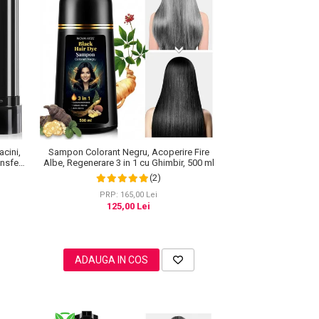
acini,
Sampon Colorant Negru, Acoperire Fire
nsfer,
Albe, Regenerare 3 in 1 cu Ghimbir, 500 ml
(2)
PRP: 165,00 Lei
125,00 Lei
ADAUGA IN COS