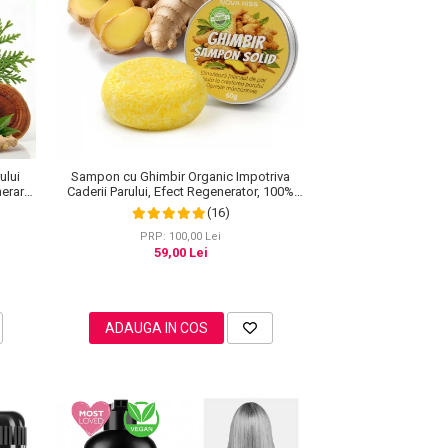
ului
Sampon cu Ghimbir Organic Impotriva
nerare
Caderii Parului, Efect Regenerator, 100%
Natural, NOVA KISS® 60 g
(16)
PRP: 100,00 Lei
59,00 Lei
ADAUGA IN COS