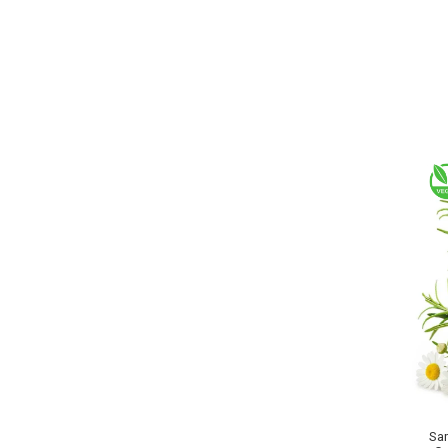
Baie si Relaxare
Sapunuri
Saruri si Perle
Uleiuri
Sa
Creme si Lotiuni