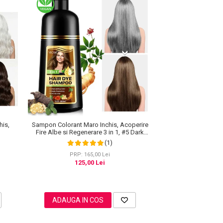
his,
Sampon Colorant Maro Inchis, Acoperire
Fire Albe si Regenerare 3 in 1, #5 Dark
Coffee, 500 ml
(1)
PRP: 165,00 Lei
125,00 Lei
ADAUGA IN COS