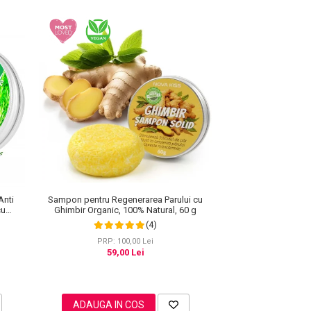
Anti
Sampon pentru Regenerarea Parului cu
cu
Ghimbir Organic, 100% Natural, 60 g
er 60 g
(4)
PRP: 100,00 Lei
59,00 Lei
ADAUGA IN COS