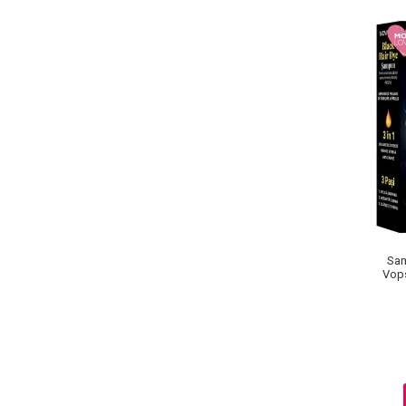
Pete
Ingrijire Gene
PAR
Sam
Vops