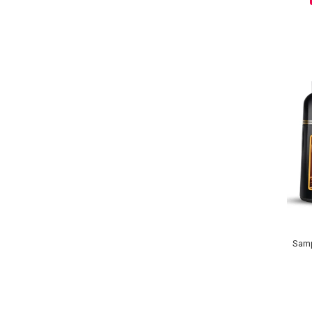
Sampoane Colorante
Sampon
Anti-Cadere
Anti-Matreata
Par Cret
Par Gras
Par Normal
Par Uscat / Deteriorat
Par Vopsit
Balsam si Masca
Indreptare
Samp
Par Vopsit
Regenerare
Stralucire
Volum