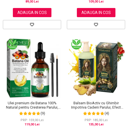
109,00 Lei
89,00 Lei
ADAUGA IN COS
ADAUGA IN COS
Ulei premium de Batana 100%
Balsam BioActiv cu Ghimbir
Natural pentru Cresterea Parului,
Impotriva Caderii Parului, Efect
Tratarea scalpului, Ingrijirea Tenului,
Regenerator si Densificator,
(9)
(4)
Genelor si Sprancenelor, Aliver 60
Revitalizeaza in Profunzime,
ml
Premium, NOVA KISS®, 300 ml
PRP: 159,00 Lei
PRP: 185,00 Lei
119,00 Lei
135,00 Lei