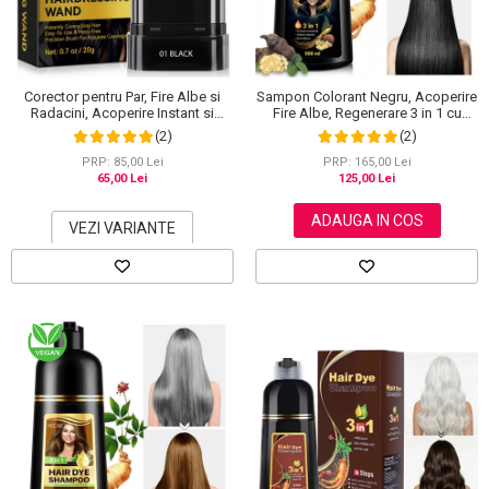
Scrub / Balsam de buze
Netestate pe Animale
Corector pentru Par, Fire Albe si
Sampon Colorant Negru, Acoperire
Radacini, Acoperire Instant si
Fire Albe, Regenerare 3 in 1 cu
Rezistenta la Transfer, 20 g
Ghimbir, 500 ml
(2)
(2)
PRP: 85,00 Lei
PRP: 165,00 Lei
65,00 Lei
125,00 Lei
ADAUGA IN COS
VEZI VARIANTE