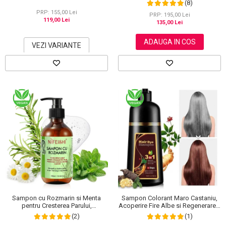
(8)
Puternic Regenerator, 220 g
PRP: 155,00 Lei
PRP: 195,00 Lei
119,00 Lei
135,00 Lei
ADAUGA IN COS
VEZI VARIANTE
Sampon cu Rozmarin si Menta
Sampon Colorant Maro Castaniu,
pentru Cresterea Parului,
Acoperire Fire Albe si Regenerare 3
NIFEISHI®, 300 ml
in 1, #3 Chestnut Brown, 500 ml
(2)
(1)