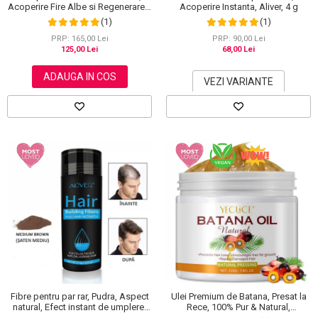
Acoperire Fire Albe si Regenerare 3
Acoperire Instanta, Aliver, 4 g
in 1, #4 Coffee, 500 ml
(1)
(1)
PRP: 165,00 Lei
PRP: 90,00 Lei
125,00 Lei
68,00 Lei
ADAUGA IN COS
VEZI VARIANTE
Fibre pentru par rar, Pudra, Aspect
Ulei Premium de Batana, Presat la
natural, Efect instant de umplere,
Rece, 100% Pur & Natural,
Aliver, 27.5 g
Stopeaza Caderea Parului, Efect