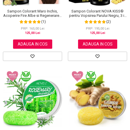
Sampon Colorant Maro Inchis,
Sampon Colorant NOVA KISS®
Acoperire Fire Albe si Regenerare 3
pentru Vopsirea Parului Negru, 3 in
in 1, #5 Dark Coffee, 500 ml
1, Acoperire Fire Albe, 500 ml
(1)
(2)
PRP: 165,00 Lei
PRP: 195,00 Lei
125,00 Lei
125,00 Lei
ADAUGA IN COS
ADAUGA IN COS