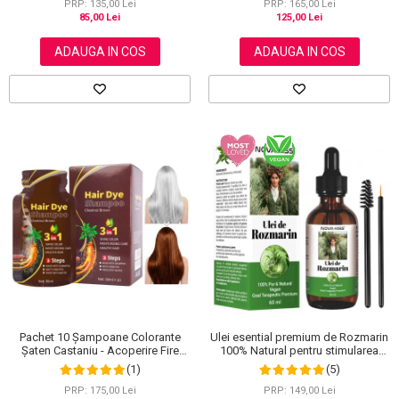
PRP: 135,00 Lei
PRP: 165,00 Lei
85,00 Lei
125,00 Lei
ADAUGA IN COS
ADAUGA IN COS
Ulei esential premium de Rozmarin
Pachet 10 Șampoane Colorante
100% Natural pentru stimularea
Șaten Castaniu - Acoperire Fire
cresterii parului, genelor,
Albe, 10x30ml
(5)
(1)
sprancenelor sau unghiilor, NOVA
KISS® 60 ml
PRP: 149,00 Lei
PRP: 175,00 Lei