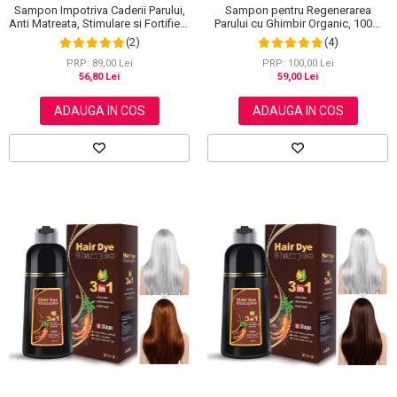
Sampon Impotriva Caderii Parului,
Sampon pentru Regenerarea
Anti Matreata, Stimulare si Fortifiere
Parului cu Ghimbir Organic, 100%
cu Rozmarin Organic, 100% Natural,
Natural, 60 g
(2)
(4)
Aliver 60 g
PRP: 89,00 Lei
PRP: 100,00 Lei
56,80 Lei
59,00 Lei
ADAUGA IN COS
ADAUGA IN COS