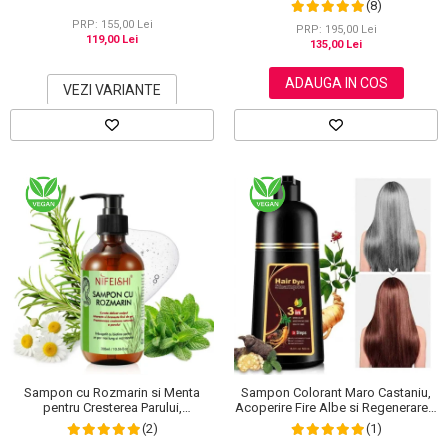
(8)
Puternic Regenerator, 220 g
PRP: 155,00 Lei
PRP: 195,00 Lei
119,00 Lei
135,00 Lei
ADAUGA IN COS
VEZI VARIANTE
Sampon cu Rozmarin si Menta
Sampon Colorant Maro Castaniu,
pentru Cresterea Parului,
Acoperire Fire Albe si Regenerare 3
NIFEISHI®, 300 ml
in 1, #3 Chestnut Brown, 500 ml
(2)
(1)