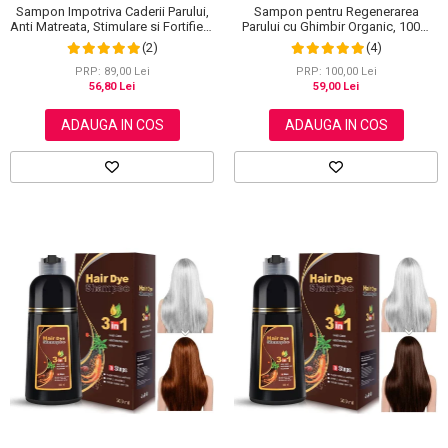
Sampon Impotriva Caderii Parului,
Sampon pentru Regenerarea
Anti Matreata, Stimulare si Fortifiere
Parului cu Ghimbir Organic, 100%
cu Rozmarin Organic, 100% Natural,
Natural, 60 g
(2)
(4)
Aliver 60 g
PRP: 89,00 Lei
PRP: 100,00 Lei
56,80 Lei
59,00 Lei
ADAUGA IN COS
ADAUGA IN COS