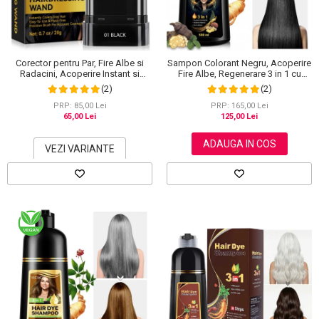
Scrub / Balsam de buze
Netestate pe Animale
Corector pentru Par, Fire Albe si
Sampon Colorant Negru, Acoperire
Radacini, Acoperire Instant si
Fire Albe, Regenerare 3 in 1 cu
Rezistenta la Transfer, 20 g
Ghimbir, 500 ml
(2)
(2)
PRP: 85,00 Lei
PRP: 165,00 Lei
65,00 Lei
125,00 Lei
ADAUGA IN COS
VEZI VARIANTE