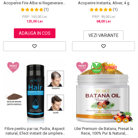
Acoperire Fire Albe si Regenerare 3
Acoperire Instanta, Aliver, 4 g
in 1, #4 Coffee, 500 ml
(1)
(1)
PRP: 165,00 Lei
PRP: 90,00 Lei
125,00 Lei
68,00 Lei
ADAUGA IN COS
VEZI VARIANTE
Fibre pentru par rar, Pudra, Aspect
Ulei Premium de Batana, Presat la
natural, Efect instant de umplere,
Rece, 100% Pur & Natural,
Aliver, 27.5 g
Stopeaza Caderea Parului, Efect