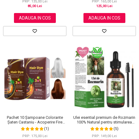
PRP: 135,00 Lei
PRP: 165,00 Lei
85,00 Lei
125,00 Lei
ADAUGA IN COS
ADAUGA IN COS
Ulei esential premium de Rozmarin
Pachet 10 Șampoane Colorante
100% Natural pentru stimularea
Șaten Castaniu - Acoperire Fire
cresterii parului, genelor,
Albe, 10x30ml
(5)
(1)
sprancenelor sau unghiilor, NOVA
KISS® 60 ml
PRP: 149,00 Lei
PRP: 175,00 Lei