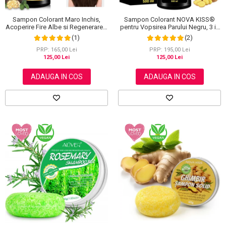
Sampon Colorant Maro Inchis,
Sampon Colorant NOVA KISS®
Acoperire Fire Albe si Regenerare 3
pentru Vopsirea Parului Negru, 3 in
in 1, #5 Dark Coffee, 500 ml
1, Acoperire Fire Albe, 500 ml
(1)
(2)
PRP: 165,00 Lei
PRP: 195,00 Lei
125,00 Lei
125,00 Lei
ADAUGA IN COS
ADAUGA IN COS