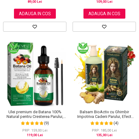
109,00 Lei
89,00 Lei
ADAUGA IN COS
ADAUGA IN COS
Ulei premium de Batana 100%
Balsam BioActiv cu Ghimbir
Natural pentru Cresterea Parului,
Impotriva Caderii Parului, Efect
Tratarea scalpului, Ingrijirea Tenului,
Regenerator si Densificator,
(9)
(4)
Genelor si Sprancenelor, Aliver 60
Revitalizeaza in Profunzime,
ml
Premium, NOVA KISS®, 300 ml
PRP: 159,00 Lei
PRP: 185,00 Lei
119,00 Lei
135,00 Lei