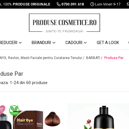
ei, 100%
PRODUSE ORIGINALE
0730.091.618
Luni-Vineri 9-17
REDUCERI
BRANDURI
CADOURI
GET A LOOK
 NYX, Revlon, Masti Faciale pentru Curatarea Tenului /
BARBATI /
Produse Par
duse Par
eaza:
1-
24
din
60
produse