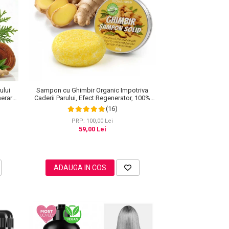
ului
Sampon cu Ghimbir Organic Impotriva
nerare
Caderii Parului, Efect Regenerator, 100%
Natural, NOVA KISS® 60 g
(16)
PRP: 100,00 Lei
59,00 Lei
ADAUGA IN COS