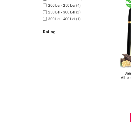
Lotiune Tonica
200 Lei - 250 Lei
(4)
Hidratare
250 Lei - 300 Lei
(2)
Contur de Ochi
300 Lei - 400 Lei
(1)
Creme de Noapte
Rating
Creme de Zi
Serum / Elixir
Antirid
Contur de Ochi
Creme de Noapte
Creme de Zi
Sam
Plasturi Antirid
Albe s
Serum / Elixir
Imperfectiuni
Iritatii
Matifiant si Purifiant
Matifiere
Spray Fixare Machiaj
Roseata