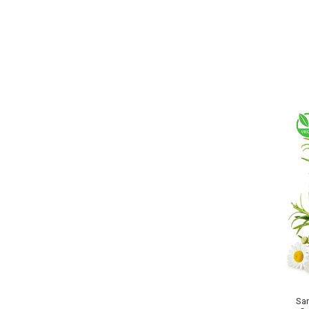
Baie si Relaxare
Sapunuri
Saruri si Perle
Uleiuri
Sa
Creme si Lotiuni