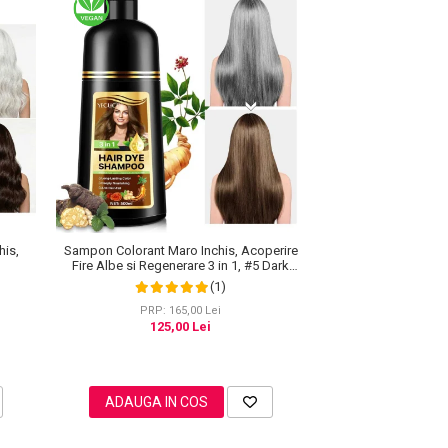
his,
Sampon Colorant Maro Inchis, Acoperire
Fire Albe si Regenerare 3 in 1, #5 Dark
Coffee, 500 ml
(1)
PRP: 165,00 Lei
125,00 Lei
ADAUGA IN COS