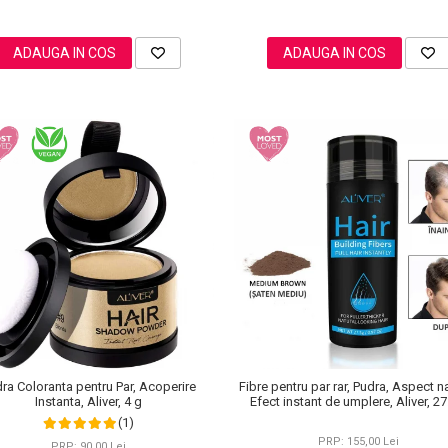
ADAUGA IN COS
ADAUGA IN COS
ra Coloranta pentru Par, Acoperire
Fibre pentru par rar, Pudra, Aspect na
Instanta, Aliver, 4 g
Efect instant de umplere, Aliver, 27
(1)
PRP: 155,00 Lei
PRP: 90,00 Lei