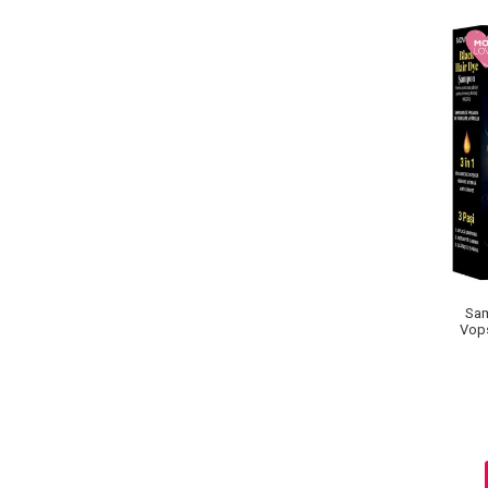
Pete
Ingrijire Gene
PAR
Sam
Vops