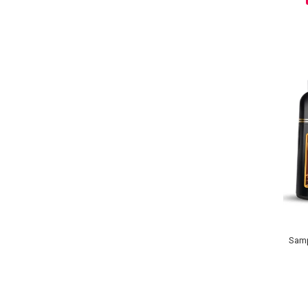
Sampoane Colorante
Sampon
Anti-Cadere
Anti-Matreata
Par Cret
Par Gras
Par Normal
Par Uscat / Deteriorat
Par Vopsit
Balsam si Masca
Indreptare
Samp
Par Vopsit
Regenerare
Stralucire
Volum