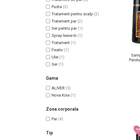
Pudra
(3)
Tratament pentru scalp
(2)
Tratament par
(2)
Ser pentru par
(1)
Uleiuri pentru Par
Spray leave-In
(1)
Uleiuri pentru Corp
Tratament
(1)
Fixativ
(1)
Uleiuri Unghii / Cuticule
Samp
Ulei
(1)
Uleiuri pentru Ten
Parulu
Ser
(1)
si G
Uleiuri Esentiale
INGRIJIRE TEN
Gama
ALIVER
(5)
Nova Kiss
(1)
Zona corporala
Par
(4)
Tip