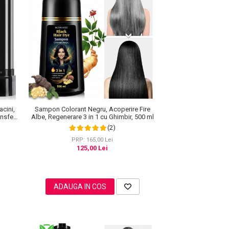
acini,
Sampon Colorant Negru, Acoperire Fire
nsfer,
Albe, Regenerare 3 in 1 cu Ghimbir, 500 ml
(2)
PRP: 165,00 Lei
125,00 Lei
ADAUGA IN COS