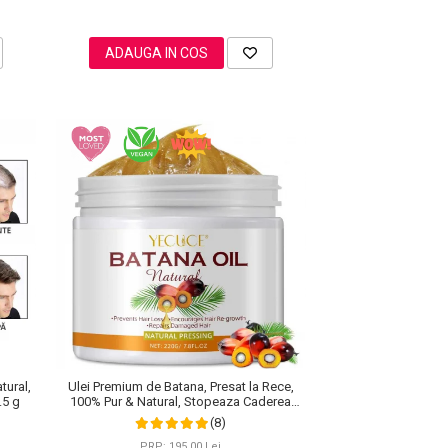
ADAUGA IN COS
tural,
Ulei Premium de Batana, Presat la Rece,
.5 g
100% Pur & Natural, Stopeaza Caderea
Parului, Efect Puternic Regenerator, 220 g
(8)
PRP: 195,00 Lei