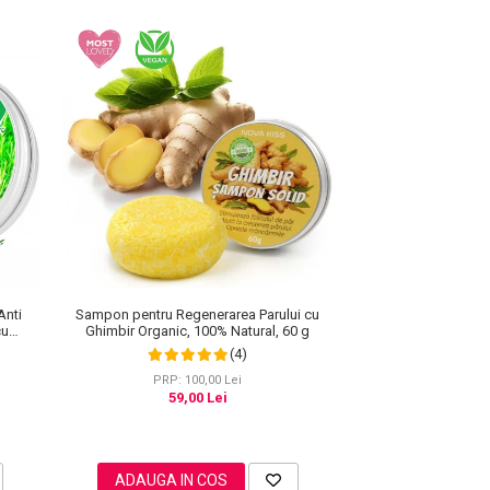
Anti
Sampon pentru Regenerarea Parului cu
cu
Ghimbir Organic, 100% Natural, 60 g
er 60 g
(4)
PRP: 100,00 Lei
59,00 Lei
ADAUGA IN COS