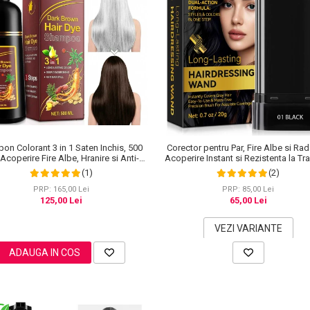
on Colorant 3 in 1 Saten Inchis, 500
Corector pentru Par, Fire Albe si Rad
 Acoperire Fire Albe, Hranire si Anti-
Acoperire Instant si Rezistenta la Tra
Cadere
20 g
(1)
(2)
PRP: 165,00 Lei
PRP: 85,00 Lei
125,00 Lei
65,00 Lei
VEZI VARIANTE
ADAUGA IN COS