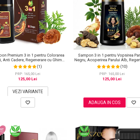
on Premium 3 in 1 pentru Colorarea
Sampon 3 in 1 pentru Vopsirea Par
i, Anti Cadere, Regenerare cu Ghimbir
Negru, Acoperirea Parului Alb, Rege
inseng, 500 ml, #3 Saten inchis (Dark
cu Ghimbir, 500 ml
(1)
(10)
Brown)
PRP: 165,00 Lei
PRP: 165,00 Lei
125,00 Lei
125,00 Lei
VEZI VARIANTE
ADAUGA IN COS