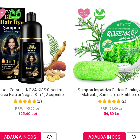
Sampon Impotriva Caderii Parului, 
pon Colorant NOVA KISS® pentru
Matreata, Stimulare si Fortifiere 
irea Parului Negru, 3 in 1, Acoperire
Rozmarin Organic, 100% Natural, Aliv
Fire Albe, 500 ml
(2)
(2)
PRP: 89,00 Lei
PRP: 195,00 Lei
56,80 Lei
125,00 Lei
ADAUGA IN COS
ADAUGA IN COS