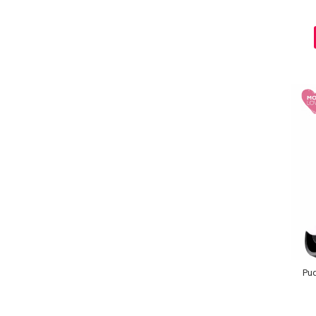
Ingrijire par
Fiole
Serum-Elixir
Uleiuri
Vopsea de Par
Nuantatoare
Vopsele
Styling
Fixativ
Gel si Ceara
Spuma
Perii de Par si Piepteni
INGRIJIRE CORP
Pud