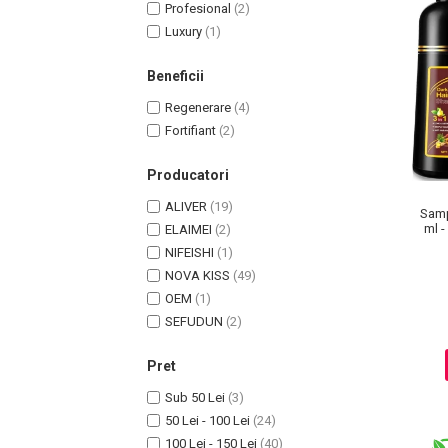
Profesional
(2)
Luxury
(1)
Beneficii
Regenerare
(4)
Fortifiant
(2)
Producatori
ALIVER
(19)
Samp
ml -
ELAIMEI
(2)
Masaj Facial si Drenaj Limfatic
NIFEISHI
(1)
Exfolianti si Masti
NOVA KISS
(49)
Gomaj si Exfoliere
OEM
(1)
SEFUDUN
(2)
Masti
Plasturi ochi / nas / frunte
Pret
Produse Curatare Ten
Sub 50 Lei
(3)
Demachiant si Apa Micelara
50 Lei - 100 Lei
(24)
Gel de Curatare
100 Lei - 150 Lei
(40)