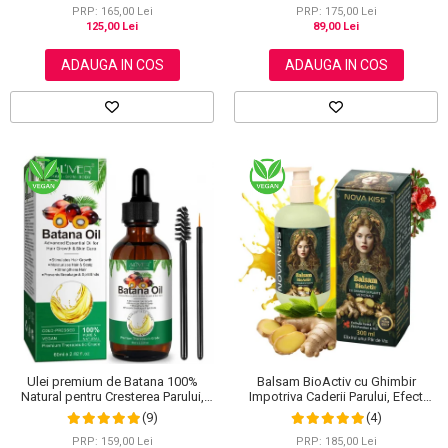
PRP: 165,00 Lei
PRP: 175,00 Lei
125,00 Lei
89,00 Lei
ADAUGA IN COS
ADAUGA IN COS
Ulei premium de Batana 100%
Balsam BioActiv cu Ghimbir
Natural pentru Cresterea Parului,
Impotriva Caderii Parului, Efect
Tratarea scalpului, Ingrijirea Tenului,
Regenerator si Densificator,
(9)
(4)
Genelor si Sprancenelor, Aliver 60
Revitalizeaza in Profunzime,
ml
Premium, NOVA KISS®, 300 ml
PRP: 159,00 Lei
PRP: 185,00 Lei