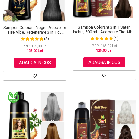
Scrub / Balsam de buze
Netestate pe Animale
Sampon Colorant 3 in 1 Saten
Sampon Colorant Negru, Acoperire
Inchis, 500 ml - Acoperire Fire Albe,
Fire Albe, Regenerare 3 in 1 cu
Hranire si Anti-Cadere
Ghimbir, 500 ml
(1)
(2)
PRP: 165,00 Lei
PRP: 165,00 Lei
125,00 Lei
125,00 Lei
ADAUGA IN COS
ADAUGA IN COS