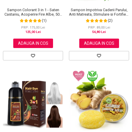
Sampon Colorant 3 in 1 - Saten
Sampon Impotriva Caderii Parului,
Castaniu, Acoperire Fire Albe, 500
Anti Matreata, Stimulare si Fortifiere
ml
cu Rozmarin Organic, 100% Natural,
(1)
(2)
Aliver 60 g
PRP: 175,00 Lei
PRP: 89,00 Lei
125,00 Lei
56,80 Lei
ADAUGA IN COS
ADAUGA IN COS