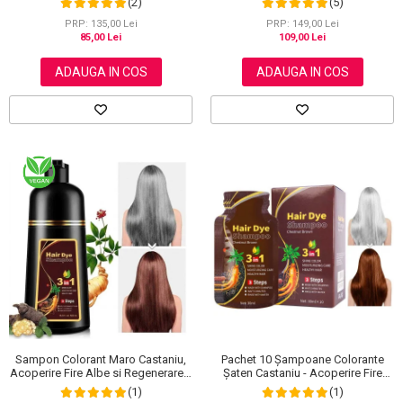
(2)
(5)
sprancenelor sau unghiilor, NOVA
KISS® 60 ml
PRP: 135,00 Lei
PRP: 149,00 Lei
85,00 Lei
109,00 Lei
ADAUGA IN COS
ADAUGA IN COS
Sampon Colorant Maro Castaniu,
Pachet 10 Șampoane Colorante
Acoperire Fire Albe si Regenerare 3
Șaten Castaniu - Acoperire Fire
in 1, #3 Chestnut Brown, 500 ml
Albe, 10x30ml
(1)
(1)