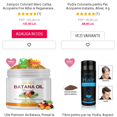
Sampon Colorant Maro Cafea,
Pudra Coloranta pentru Par,
Acoperire Fire Albe si Regenerare 3
Acoperire Instanta, Aliver, 4 g
in 1, #4 Coffee, 500 ml
(1)
(1)
PRP: 165,00 Lei
PRP: 90,00 Lei
125,00 Lei
68,00 Lei
ADAUGA IN COS
VEZI VARIANTE
Ulei Premium de Batana, Presat la
Fibre pentru par rar, Pudra, Aspect