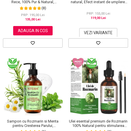
Rece, 100% Pur & Natural,
natural, Efect instant de umplere,
Stopeaza Caderea Parului, Efect
Aliver, 27.5 g
(8)
Puternic Regenerator, 220 g
PRP: 155,00 Lei
PRP: 195,00 Lei
119,00 Lei
135,00 Lei
ADAUGA IN COS
VEZI VARIANTE
Sampon cu Rozmarin si Menta
Ulei esential premium de Rozmarin
pentru Cresterea Parului,
100% Natural pentru stimularea
NIFEISHI®, 300 ml
cresterii parului, genelor,