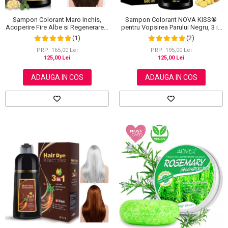
Sampon Colorant Maro Inchis,
Sampon Colorant NOVA KISS®
Acoperire Fire Albe si Regenerare 3
pentru Vopsirea Parului Negru, 3 in
in 1, #5 Dark Coffee, 500 ml
1, Acoperire Fire Albe, 500 ml
(1)
(2)
PRP: 165,00 Lei
PRP: 195,00 Lei
125,00 Lei
125,00 Lei
ADAUGA IN COS
ADAUGA IN COS