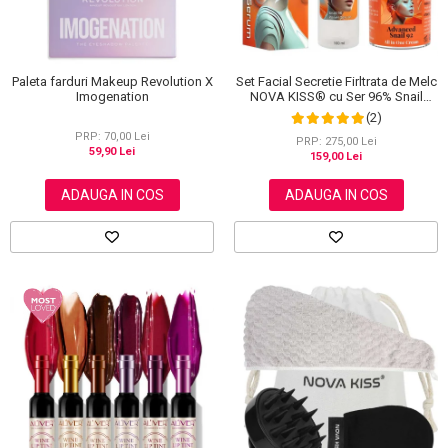
Set Facial Secretie Firltrata de Melc
Paleta farduri Makeup Revolution X
NOVA KISS® cu Ser 96% Snail
Imogenation
Power si Crema Advanced Snail 92
(2)
All in One
PRP: 70,00 Lei
PRP: 275,00 Lei
59,90 Lei
159,00 Lei
ADAUGA IN COS
ADAUGA IN COS