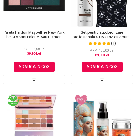
Paleta Farduri Maybelline New York
Set pentru autobronzare
The City Mini Palette, 540 Diamond
profesionala ST MORIZ cu Spuma
District, 6 g
Dark Fast Drying si Manusa Velvet
(1)
Tanning Mitt
PRP: 58,00 Lei
PRP: 130,00 Lei
39,90 Lei
89,00 Lei
ADAUGA IN COS
ADAUGA IN COS