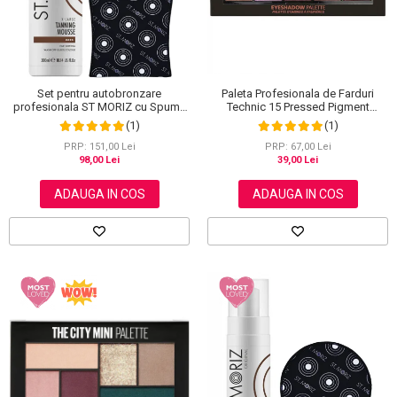
Paleta Profesionala de Farduri
Set pentru autobronzare
Technic 15 Pressed Pigment
profesionala ST MORIZ cu Spuma
Palette, Peanut Butter & Jelly, 15
Dark XL si Manusa
(1)
(1)
Culori, 30 g
PRP: 67,00 Lei
PRP: 151,00 Lei
39,00 Lei
98,00 Lei
ADAUGA IN COS
ADAUGA IN COS