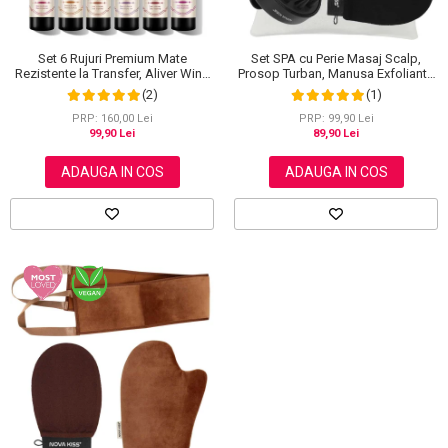
Set SPA cu Perie Masaj Scalp,
Set 6 Rujuri Premium Mate
Prosop Turban, Manusa Exfolianta
Rezistente la Transfer, Aliver Wine
si Saculet din Bumbac, NOVA
Lip Tint Waterproof, 7 g X 6 buc
(1)
(2)
KISS®
PRP: 99,90 Lei
PRP: 160,00 Lei
89,90 Lei
99,90 Lei
ADAUGA IN COS
ADAUGA IN COS