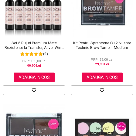
Scrub / Balsam de buze
Netestate pe Animale
Set 6 Rujuri Premium Mate
Kit Pentru Sprancene Cu 2 Nuante
Rezistente la Transfer, Aliver Wine
Technic Brow Tamer - Medium
Lip Tint Waterproof, 7 g X 6 buc
(2)
PRP: 39,00 Lei
PRP: 160,00 Lei
29,90 Lei
99,90 Lei
ADAUGA IN COS
ADAUGA IN COS