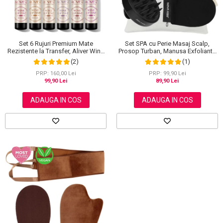
Set SPA cu Perie Masaj Scalp,
Set 6 Rujuri Premium Mate
Prosop Turban, Manusa Exfolianta
Rezistente la Transfer, Aliver Wine
si Saculet din Bumbac, NOVA
Lip Tint Waterproof, 7 g X 6 buc
(1)
(2)
KISS®
PRP: 99,90 Lei
PRP: 160,00 Lei
89,90 Lei
99,90 Lei
ADAUGA IN COS
ADAUGA IN COS