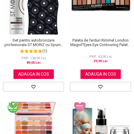
Set pentru autobronzare
Paleta de farduri Rimmel London
profesionala ST MORIZ cu Spuma
Magnif'Eyes Eye Contouring Palette
Dark Fast Drying si Manusa Velvet
012 Reloaded Edition, 14.2 g
(1)
Tanning Mitt
PRP: 63,00 Lei
PRP: 130,00 Lei
39,90 Lei
89,00 Lei
ADAUGA IN COS
ADAUGA IN COS