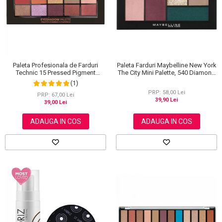
Paleta Farduri Maybelline New York
Paleta Profesionala de Farduri
The City Mini Palette, 540 Diamond
Technic 15 Pressed Pigment
District, 6 g
Palette, Peanut Butter & Jelly, 15
(1)
Culori, 30 g
PRP: 58,00 Lei
PRP: 67,00 Lei
39,90 Lei
39,00 Lei
ADAUGA IN COS
ADAUGA IN COS