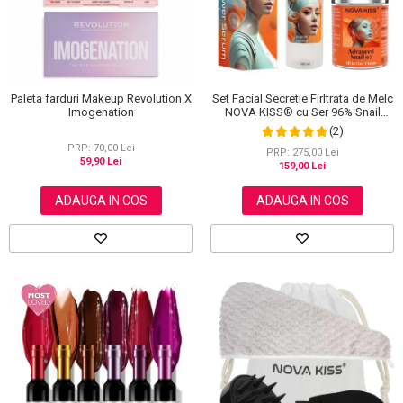
Set Facial Secretie Firltrata de Melc
Paleta farduri Makeup Revolution X
NOVA KISS® cu Ser 96% Snail
Imogenation
Power si Crema Advanced Snail 92
(2)
All in One
PRP: 70,00 Lei
PRP: 275,00 Lei
59,90 Lei
159,00 Lei
ADAUGA IN COS
ADAUGA IN COS