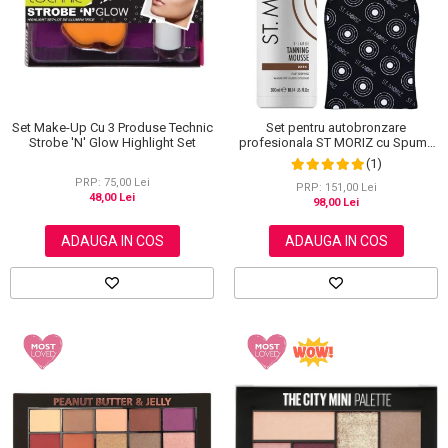
Set Make-Up Cu 3 Produse Technic
Set pentru autobronzare
Strobe 'N' Glow Highlight Set
profesionala ST MORIZ cu Spuma
Dark XL si Manusa
(1)
PRP: 75,00 Lei
PRP: 151,00 Lei
48,00 Lei
98,00 Lei
ADAUGA IN COS
ADAUGA IN COS