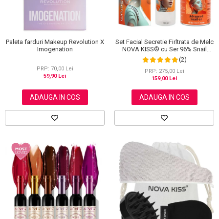
Set Facial Secretie Firltrata de Melc
Paleta farduri Makeup Revolution X
NOVA KISS® cu Ser 96% Snail
Imogenation
Power si Crema Advanced Snail 92
(2)
All in One
PRP: 70,00 Lei
PRP: 275,00 Lei
59,90 Lei
159,00 Lei
ADAUGA IN COS
ADAUGA IN COS