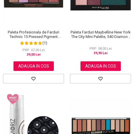
Paleta Farduri Maybelline New York
Paleta Profesionala de Farduri
The City Mini Palette, 540 Diamond
Technic 15 Pressed Pigment
District, 6 g
Palette, Peanut Butter & Jelly, 15
(1)
Culori, 30 g
PRP: 58,00 Lei
PRP: 67,00 Lei
39,90 Lei
39,00 Lei
ADAUGA IN COS
ADAUGA IN COS