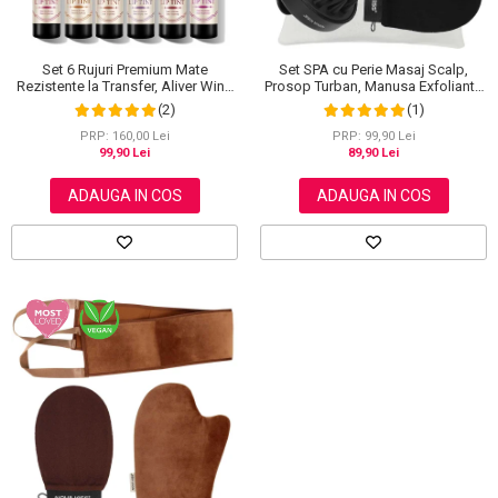
Set SPA cu Perie Masaj Scalp,
Set 6 Rujuri Premium Mate
Prosop Turban, Manusa Exfolianta
Rezistente la Transfer, Aliver Wine
si Saculet din Bumbac, NOVA
Lip Tint Waterproof, 7 g X 6 buc
(1)
(2)
KISS®
PRP: 99,90 Lei
PRP: 160,00 Lei
89,90 Lei
99,90 Lei
ADAUGA IN COS
ADAUGA IN COS