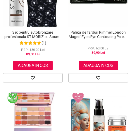
Set pentru autobronzare
Paleta de farduri Rimmel London
profesionala ST MORIZ cu Spuma
Magnif'Eyes Eye Contouring Palette
Dark Fast Drying si Manusa Velvet
012 Reloaded Edition, 14.2 g
(1)
Tanning Mitt
PRP: 63,00 Lei
PRP: 130,00 Lei
39,90 Lei
89,00 Lei
ADAUGA IN COS
ADAUGA IN COS