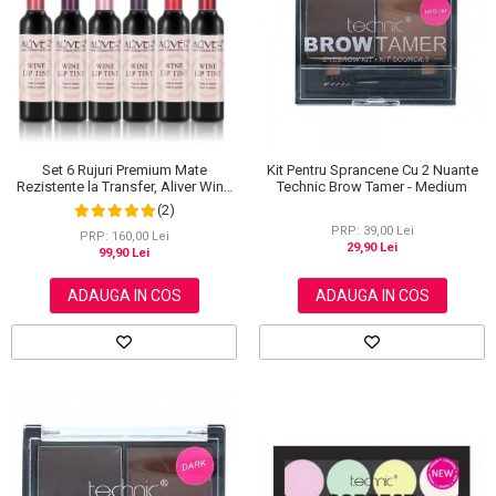
Scrub / Balsam de buze
Netestate pe Animale
Set 6 Rujuri Premium Mate
Kit Pentru Sprancene Cu 2 Nuante
Rezistente la Transfer, Aliver Wine
Technic Brow Tamer - Medium
Lip Tint Waterproof, 7 g X 6 buc
(2)
PRP: 39,00 Lei
PRP: 160,00 Lei
29,90 Lei
99,90 Lei
ADAUGA IN COS
ADAUGA IN COS