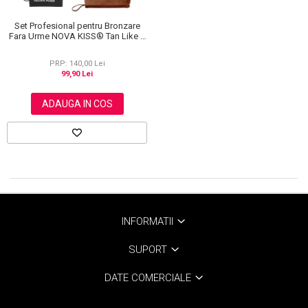
Set Profesional pentru Bronzare
Fara Urme NOVA KISS® Tan Like a
Pro, cu Manusa Autobronzanta,
Manusa Exfolianta si Aplicator
PRP: 140,00 Lei
Spate
99,90 Lei
ADAUGA IN COS
INFORMATII
SUPORT
DATE COMERCIALE