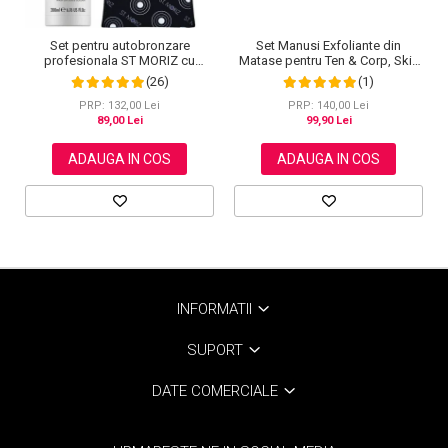
Set pentru autobronzare
Set Manusi Exfoliante din
profesionala ST MORIZ cu
Matase pentru Ten & Corp, Skin
Spuma Dark si Manusa, 200 ml
Goddess NOVA KISS®
(26)
(1)
PRP: 132,00 Lei
PRP: 140,00 Lei
89,00 Lei
99,90 Lei
ADAUGA IN COS
ADAUGA IN COS
INFORMATII
SUPORT
DATE COMERCIALE