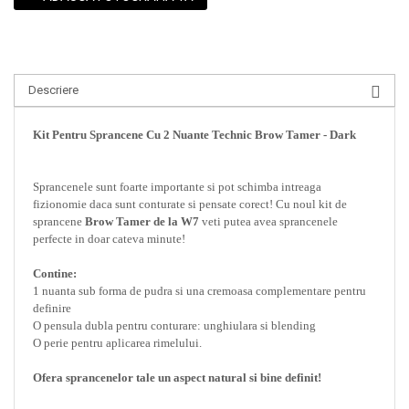
Descriere
Kit Pentru Sprancene Cu 2 Nuante Technic Brow Tamer - Dark
Sprancenele sunt foarte importante si pot schimba intreaga
fizionomie daca sunt conturate si pensate corect! Cu noul kit de
sprancene
Brow Tamer de la W7
veti putea avea sprancenele
perfecte in doar cateva minute!
Contine:
1 nuanta sub forma de pudra si una cremoasa complementare pentru
definire
O pensula dubla pentru conturare: unghiulara si blending
O perie pentru aplicarea rimelului.
Ofera sprancenelor tale un aspect natural si bine definit!