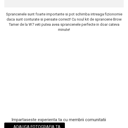
Scrub / Balsam de buze
Sprancenele sunt foarte importante si pot schimba intreaga fizionomie
Netestate pe Animale
daca sunt conturate si pensate correct! Cu noul kit de sprancene Brow
Tamer de la W7 veti putea avea sprancenele perfecte in doar cateva
minute!
Impartaseste experienta ta cu membrii comunitatii
ADAUGA FOTOGRAFIA TA